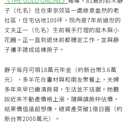
《THE GOLD ONLINE》
報導，81歲的鈴木靜
子（化名）住在東京郊區一處綠意盎然的老
社區，住宅佔地100坪，院內是7年前過世的
丈夫正一（化名）生前親手打理的庭木與小
花圃。正一直到退休前都穩定工作，並與靜
子攜手建成這棟房子。
靜子每月可領18萬元年金（約新台幣3.6萬
元），多半花在畫材與和朋友聚餐上，夫婦
多年來早已繳清房貸，生活並不拮据。她聽
說近來不動產價格上漲，隨興請房仲估價，
結果價值遠超想像，總資產突破1億日圓（約
新台幣2000萬元）。