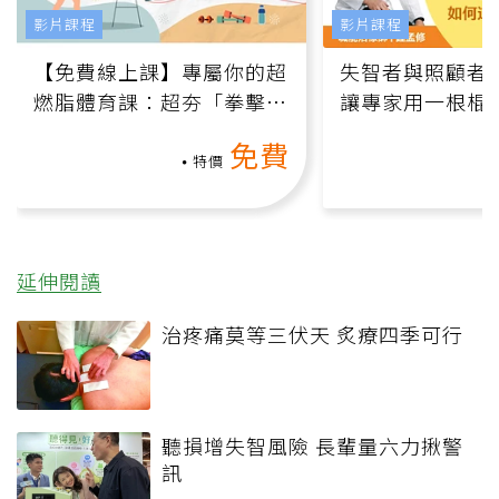
影片課程
影片課程
【免費線上課】專屬你的超
失智者與照顧者
燃脂體育課：超夯「拳擊有
讓專家用一根棍
氧」高壓族在家釋放壓力無
何逆轉退化大腦
免費
負擔
課）
特價
延伸閱讀
治疼痛莫等三伏天 炙療四季可行
聽損增失智風險 長輩量六力揪警
訊