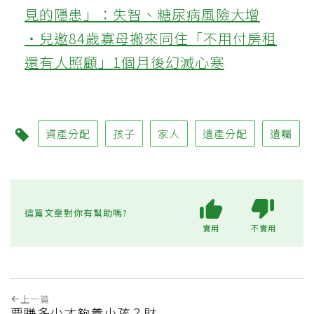
見的隱患」：失智、糖尿病風險大增
‧兒邀84歲寡母搬來同住「不用付房租
還有人照顧」1個月後幻滅心寒
資產分配
孩子
家人
遺產分配
遺囑
這篇文章對你有幫助嗎?
實用
不實用
上一篇
要賺多少才夠養小孩？財