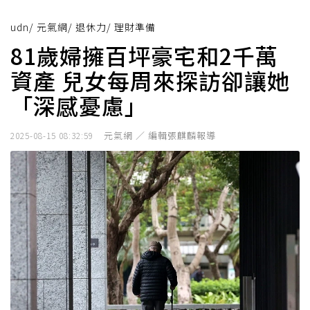
udn
/
元氣網
/
退休力
/
理財準備
81歲婦擁百坪豪宅和2千萬
資產 兒女每周來探訪卻讓她
「深感憂慮」
元氣網 ／ 編輯張麒麟報導
2025-08-15 08:32:59