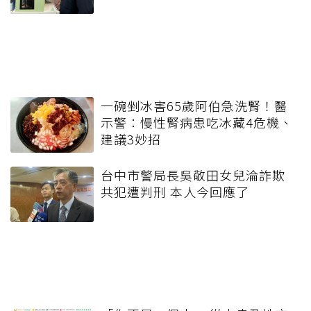
一碗剉冰害65歲阿伯急洗腎！醫
示警：慢性腎病患吃冰藏4危機、
建議3妙招
台中市警局長吳敬田女兒淪詐欺
共犯遭判刑 本人今回應了