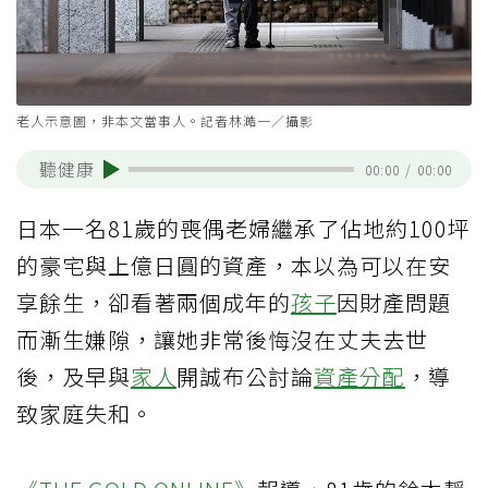
老人示意圖，非本文當事人。記者林澔一／攝影
聽健康
00:00
/
00:00
日本一名81歲的喪偶老婦繼承了佔地約100坪
的豪宅與上億日圓的資產，本以為可以在安
享餘生，卻看著兩個成年的
孩子
因財產問題
而漸生嫌隙，讓她非常後悔沒在丈夫去世
後，及早與
家人
開誠布公討論
資產分配
，導
致家庭失和。