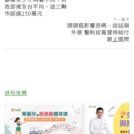
政部揭全台平均、這三縣
市超過250萬元
下一篇
頭頸癌影響吞嚥、說話與
外貌 醫盼放寬健保給付
跟上國際
課程推薦