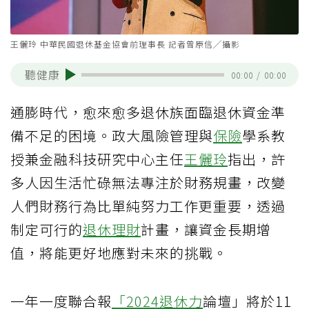
王儷玲 中華民國退休基金協會前理事長 記者曾原信╱攝影
聽健康
00:00
/
00:00
通膨時代，愈來愈多退休族面臨退休資金準
備不足的困境。政大風險管理與
保險
學系教
授兼金融科技研究中心主任
王儷玲
指出，許
多人因生活忙碌無法專注於財務規畫，改變
人們財務行為比單純努力工作更重要，透過
制定可行的
退休理財
計畫，讓資金長期增
值，將能更好地應對未來的挑戰。
一年一度聯合報
「2024
退休力
論壇」將於11