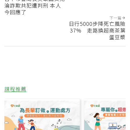
淪詐欺共犯遭判刑 本人
今回應了
下一篇
日行5000步降死亡風險
37% 走路換超商茶葉
蛋豆漿
課程推薦