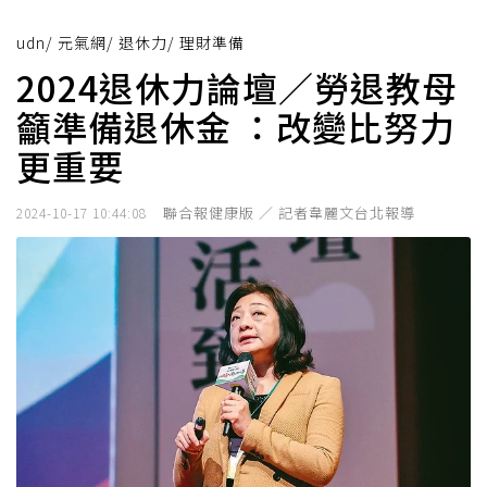
udn
/
元氣網
/
退休力
/
理財準備
2024退休力論壇／勞退教母
籲準備退休金 ：改變比努力
更重要
聯合報健康版 ／ 記者韋麗文台北報導
2024-10-17 10:44:08