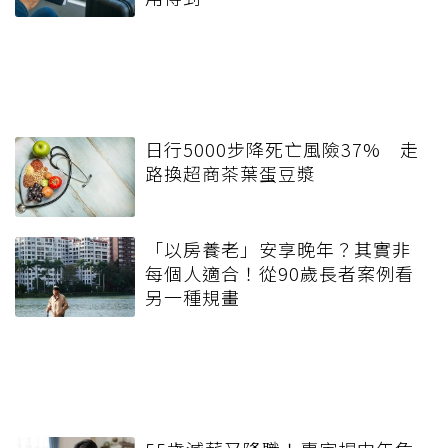
日行5000步降死亡風險37% 走
路換超商茶葉蛋豆漿
「以房養老」安享晚年？其實非
每個人適合！從90歲長者案例看
另一種規畫