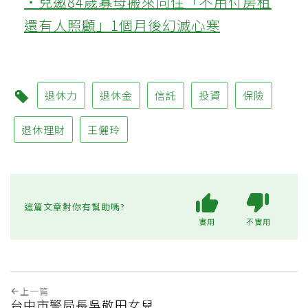
‧兒邀84歲寡母搬來同住「不用付房租
還有人照顧」1個月後幻滅心寒
退休力
退休金
信託
投資
保險
退休理財
王儷玲
這篇文章對你有幫助嗎?
實用
不實用
上一篇
台中市警局長吳敬田女兒