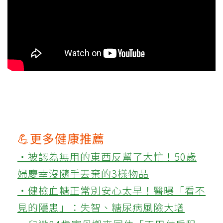
💪更多健康推薦
‧被認為無用的東西反幫了大忙！50歲
婦慶幸沒隨手丟棄的3樣物品
‧健檢血糖正常別安心太早！醫曝「看不
見的隱患」：失智、糖尿病風險大增