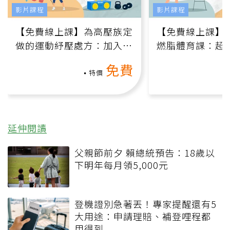
影片課程
影片課程
【免費線上課】為高壓族定
【免費線上課】
做的運動紓壓處方：加入行
燃脂體育課：超
動、增肌、互動元素，0基
氧」高壓族在家
免費
礎也能做！
負擔
特價
延伸閱讀
父親節前夕 賴總統預告：18歲以
下明年每月領5,000元
登機證別急著丟！專家提醒還有5
大用途：申請理賠、補登哩程都
用得到