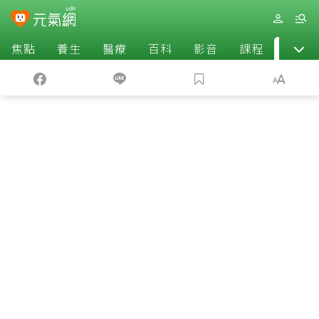
焦點
養生
醫療
百科
影音
課程
退休