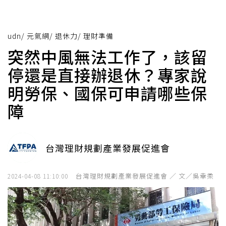
udn
/
元氣網
/
退休力
/
理財準備
突然中風無法工作了，該留
停還是直接辦退休？專家說
明勞保、國保可申請哪些保
障
台灣理財規劃產業發展促進會
台灣理財規劃產業發展促進會 ／ 文／吳幸柔
2024-04-08 11:10:00