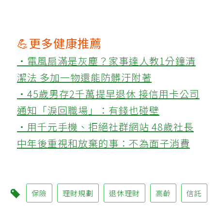
💪更多健康推薦
‧電風扇滿是灰塵？家事達人教1分鐘清
潔法 多加一物還能防髒汙附著
‧45歲男存2千萬提早退休 接信用卡公司
通知「淚回職場」：有錢也碰壁
‧用千元手機、拒絕社群網站 48歲社長
中年後重視和放棄的事：不為面子消費
保險
理財規劃
退休理財
高齡
信託