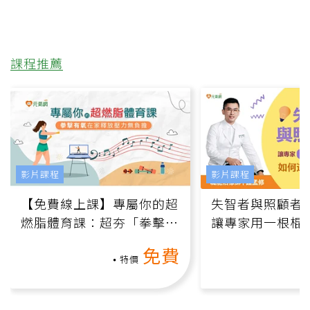
課程推薦
影片課程
影片課程
【免費線上課】專屬你的超
失智者與照顧者
燃脂體育課：超夯「拳擊有
讓專家用一根棍
氧」高壓族在家釋放壓力無
何逆轉退化大腦
免費
負擔
課）
特價