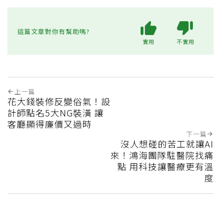
這篇文章對你有幫助嗎?
實用
不實用
上一篇
花大錢裝修反變俗氣！設
計師點名5大NG裝潢 讓
客廳顯得廉價又過時
下一篇
沒人想碰的苦工就讓AI
來！鴻海團隊駐醫院找痛
點 用科技讓醫療更有溫
度