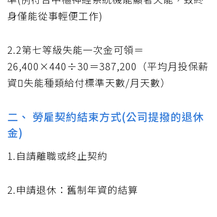
身僅能從事輕便工作)
2.2第七等級失能一次金可領＝
26,400×440÷30＝387,200（平均月投保薪
資失能種類給付標準天數/月天數）
二、 勞雇契約結束方式(公司提撥的退休
金)
1.自請離職或終止契約
2.申請退休：舊制年資的結算