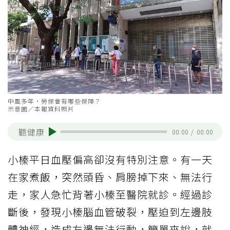
中風多年，勞保會有哪些保障？
示意圖／本報資料照片
聽健康
00:00
/
00:00
小榛平日血壓偏高卻沒有特別注意。有一天
在家煮飯，突然頭昏、肩膀掉下來、無法行
走，家人急忙背著小榛至醫院就診。經過診
斷後，發現小榛腦血管破裂，壓迫到左邊肢
體神經，造成左邊無法行動，簡單來說，就