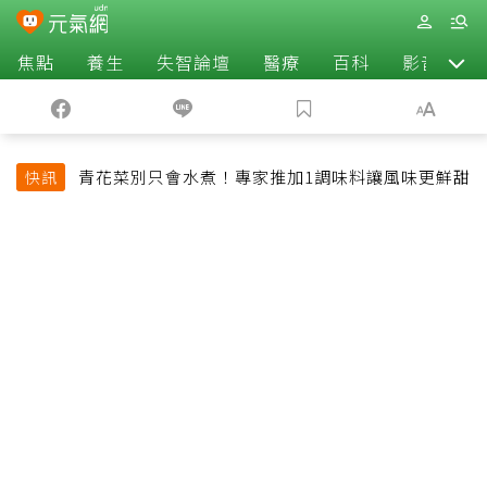
焦點
養生
失智論壇
醫療
百科
影音
青花菜別只會水煮！專家推加1調味料讓風味更鮮甜
快訊