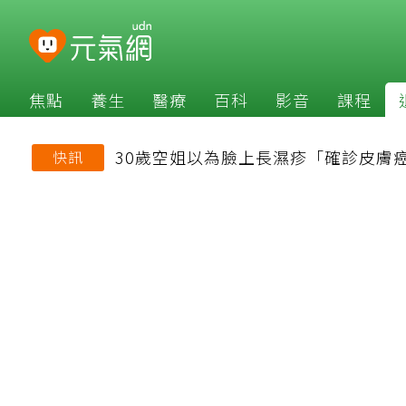
焦點
養生
醫療
百科
影音
課程
30歲空姐以為臉上長濕疹「確診皮膚
快訊