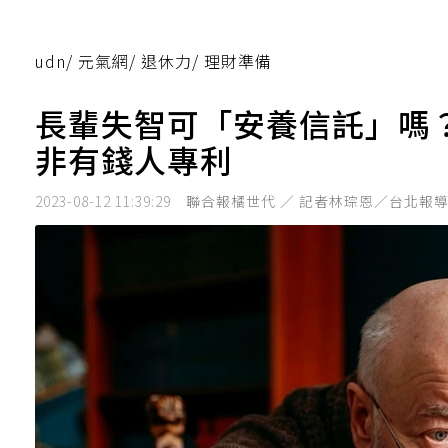
udn
/
元氣網
/
退休力
/
理財準備
長輩失智可「安養信託」嗎
非有錢人專利
2023-08-12 11:39:29
聯合報橘世代 ／ 記者林琮恩／台北報