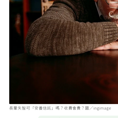
長輩失智可「安養信託」嗎？收費會貴？圖／ingimage