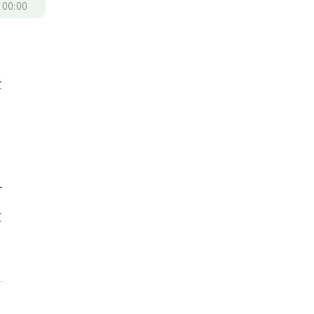
/
00:00
全
可
拿