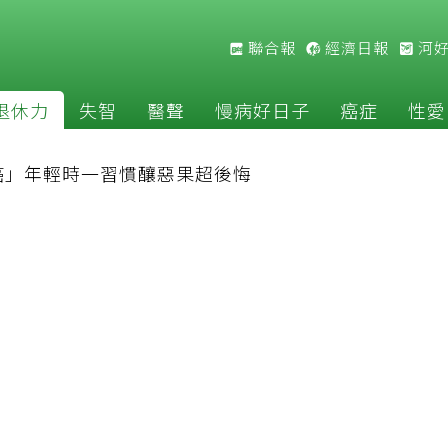
聯合報
經濟日報
河
退休力
失智
醫聲
慢病好日子
癌症
性愛
癌」年輕時一習慣釀惡果超後悔