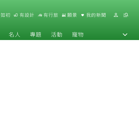
好如初
有設計
有行旅
願景
我的新聞
名人
專題
活動
寵物