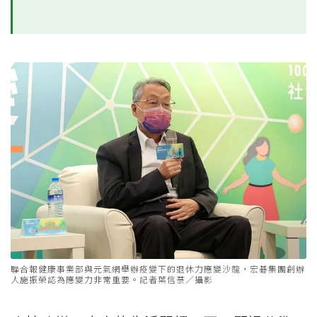
聯合報健康事業部與元氣網舉辦疫變下的退休力應變沙龍，宏碁集團創辦
人施振榮認為應變力非常重要。記者葉信菉／攝影