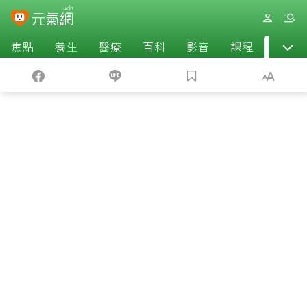
焦點
養生
醫療
百科
影音
課程
退休