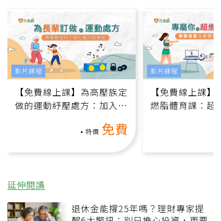
影片課程
影片課程
【免費線上課】為高壓族定
【免費線上課】
做的運動紓壓處方：加入行
燃脂體育課：超
動、增肌、互動元素，0基
氧」高壓族在家
免費
礎也能做！
負擔
特價
延伸閱讀
退休金能撐25年嗎？理財專家提
醒6大警訊：別只擔心投資，更要