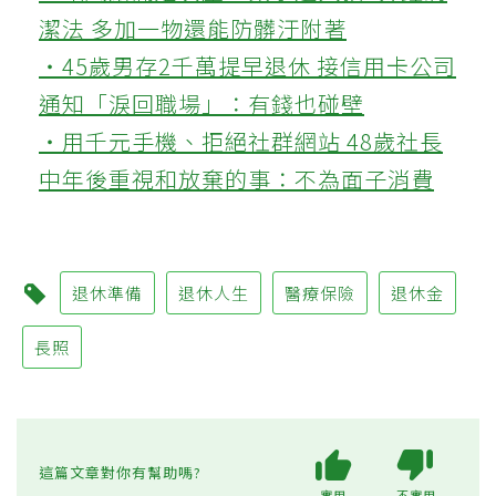
潔法 多加一物還能防髒汙附著
‧45歲男存2千萬提早退休 接信用卡公司
通知「淚回職場」：有錢也碰壁
‧用千元手機、拒絕社群網站 48歲社長
中年後重視和放棄的事：不為面子消費
退休準備
退休人生
醫療保險
退休金
長照
這篇文章對你有幫助嗎?
實用
不實用