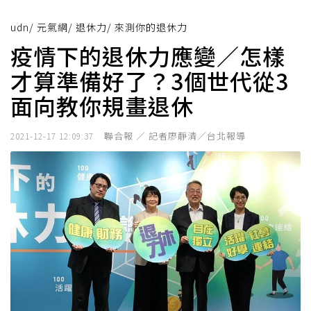
udn
/
元氣網
/
退休力
/
來測你的退休力
疫情下的退休力應變／怎樣
才算準備好了？3個世代從3
面向教你規畫退休
聯合報 ／ 記者廖靜清／台北報導
2021-12-17 12:09:37