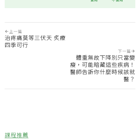
上一篇
治疼痛莫等三伏天 炙療
四季可行
下一篇
體重無故下降別只當變
瘦，可能暗藏這些疾病！
醫師告訴你什麼時候該就
醫？
課程推薦