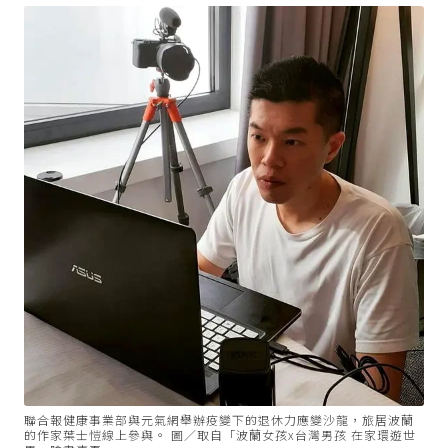
聯合報健康事業部與元氣網舉辦疫變下的退休力應變沙龍，旅居波蘭
的作家葉士愷線上參與。 圖／取自「波蘭女孩x台灣男孩 在家環遊世