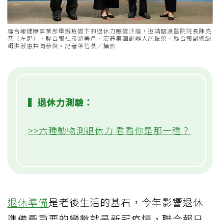
聯合報健康事業部舉辦疫變下的退休力應變沙龍，邀請關渡醫院院長陳亮
恭（左起）、聯合報社長游美月、宏碁集團創辦人施振榮、聯合報副總編
輯洪淑惠共同參與。記者葉信菉／攝影
▍退休力測驗：
>>六種動物測退休力 看看你是那一種？
退休準備
是老後生活的基石，今年影響退休
準備最重要的變數就是新冠疫情，聯合報日