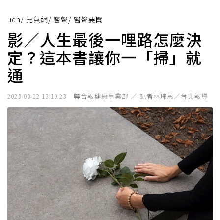
udn
/
元氣網
/
醫聲
/
醫聲要聞
影／人生最後一哩路怎麼決
定？這本書讓你一「掃」就
通
聯合報健康事業部 ／ 記者林琮恩／台北報導
2023-03-22 13:10:23