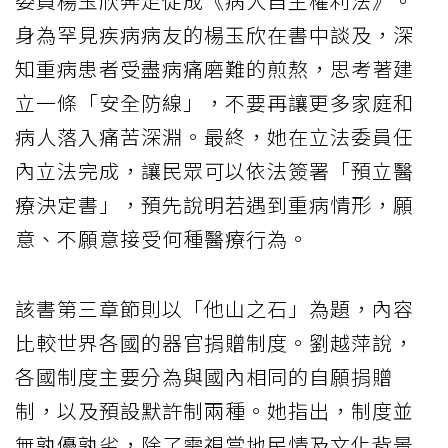
委員楊玉欣奔走促成《病人自主權利法》。
身為罕見疾病病友的楊玉欣在書中談及，深
知重病患者受盡病痛磨難的煎熬，思考著建
立一條「安全防線」，不要再讓更多家庭和
病人落入痛苦深淵。最終，她在立法委員任
內立法完成，讓民眾可以依法簽署「預立醫
療決定書」，預先說明若遇到重病情形，願
意、不願意接受何種醫療行為。
該書第三章節則以「他山之石」為題，內容
比較世界各國的器官捐贈制度。劉越萍說，
各國制度主要分為與國內相同的自願捐贈
制，以及預設默許制兩種。她指出，制度並
無孰優孰劣，除了需視當地民情及文化背景