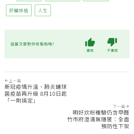
肝臟移植
人生
這篇文章對你有幫助嗎?
實用
不實用
上一篇
新冠疫情升溫、肺炎鏈球
菌疫苗再升級 8月10日起
「一劑搞定」
下一篇
明好炊粉複驗仍含甲醛
竹市府澄清無隱匿：全面
預防性下架