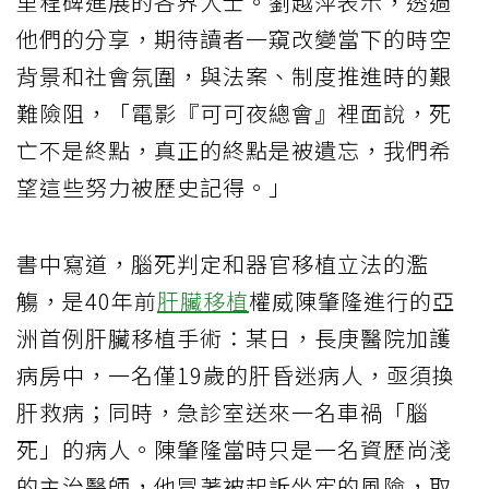
里程碑進展的各界人士。劉越萍表示，透過
他們的分享，期待讀者一窺改變當下的時空
背景和社會氛圍，與法案、制度推進時的艱
難險阻，「電影『可可夜總會』裡面說，死
亡不是終點，真正的終點是被遺忘，我們希
望這些努力被歷史記得。」
書中寫道，腦死判定和器官移植立法的濫
觴，是40年前
肝臟移植
權威陳肇隆進行的亞
洲首例肝臟移植手術：某日，長庚醫院加護
病房中，一名僅19歲的肝昏迷病人，亟須換
肝救病；同時，急診室送來一名車禍「腦
死」的病人。陳肇隆當時只是一名資歷尚淺
的主治醫師，他冒著被起訴坐牢的風險，取