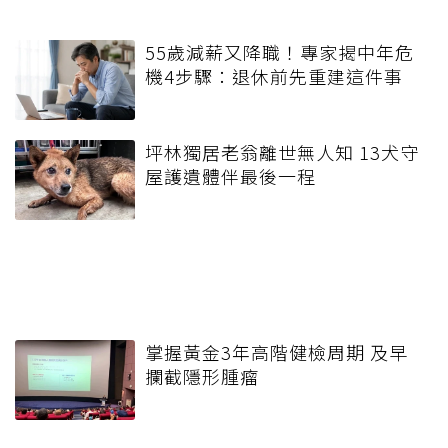
55歲減薪又降職！專家揭中年危
機4步驟：退休前先重建這件事
坪林獨居老翁離世無人知 13犬守
屋護遺體伴最後一程
掌握黃金3年高階健檢周期 及早
攔截隱形腫瘤