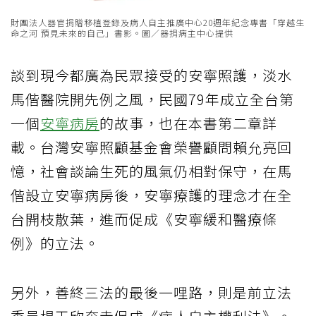
財團法人器官捐贈移植登錄及病人自主推廣中心20週年紀念專書「穿越生
命之河 預見未來的自己」書影。圖／器捐病主中心提供
談到現今都廣為民眾接受的安寧照護，淡水
馬偕醫院開先例之風，民國79年成立全台第
一個
安寧病房
的故事，也在本書第二章詳
載。台灣安寧照顧基金會榮譽顧問賴允亮回
憶，社會談論生死的風氣仍相對保守，在馬
偕設立安寧病房後，安寧療護的理念才在全
台開枝散葉，進而促成《安寧緩和醫療條
例》的立法。
另外，善終三法的最後一哩路，則是前立法