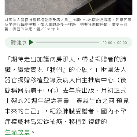
財團法人器官捐贈移植登錄及病人自主推廣中心出版紀念專書，呼籲民眾
及早進行臨終規劃，在人生的最後一哩路，把握僅剩的時間，做更有意
義、價值的決定。圖／Freepik
聽健康
00:00
/
00:00
「期待走出加護病房那天，帶著捐贈者的肺
臟，繼續實現『我們』的心願。」財團法人
器官捐贈移植登錄及病人自主推廣中心（後
簡稱器捐病主中心）去年底出版、月初正式
上架的20週年紀念專書「穿越生命之河 預見
未來的自己」，紀錄肺臟受贈者、國內不孕
症權威林禹宏從罹癌、移植到復健的
生命故事
。