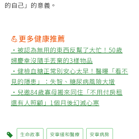
的自己」的意義。
💪更多健康推薦
‧被認為無用的東西反幫了大忙！50歲
婦慶幸沒隨手丟棄的3樣物品
‧健檢血糖正常別安心太早！醫曝「看不
見的隱患」：失智、糖尿病風險大增
‧兒邀84歲寡母搬來同住「不用付房租
還有人照顧」1個月後幻滅心寒
生命故事
安寧緩和醫療
安寧病房