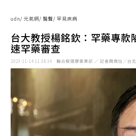
udn
/
元氣網
/
醫聲
/
罕見疾病
台大教授楊銘欽：罕藥專款
速罕藥審查
2023-11-14 11:38:34
聯合報健康事業部 ／ 記者周佩怡／台