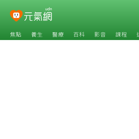
焦點
養生
醫療
百科
影音
課程