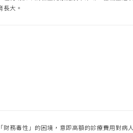
，但有助於罕病新生兒家庭及早診斷，在出生之
育長大。
「財務毒性」的困境，意即高額的診療費用對病