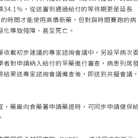
目及支付標準共同擬訂會議（簡稱共擬會）討論
34.1％，從送審到通過給付的等待期更是延長
年半的時間才能使用高價新藥，但對與時間賽跑的病
惡化導致殘障、甚至死亡。
藥收載初步建議的專家諮詢會議中，另設罕病次
學者對申請納入給付的罕藥進行審查，病患列席
將結果送專家諮詢會議備查後，即送到共擬會議
度，藥廠向食藥署申請藥證時，可同步申請健保
。