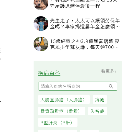
新
委
發
，
給