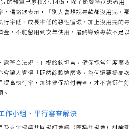
完的預算已累積37.14億，除了影響罕病患者用
率，楊銘欽表示，「別人會想說專款都沒用完，
執行率低、成長率低的惡性循環，加上沒用完的
備金，不能留用到次年使用，最終導致專款不足
，需符合法規。」楊銘欽坦言，健保採當年度隨
亦會讓人覺得「既然餘款這麼多，為何還要提高
是提高執行率，加速健保給付審查，才不會衍生
題。
設工作小組、平行審查解決