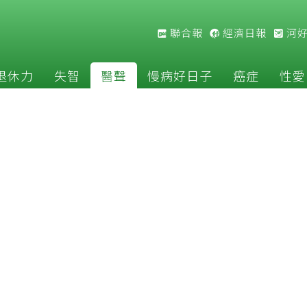
聯合報
經濟日報
河
退休力
失智
醫聲
慢病好日子
癌症
性愛