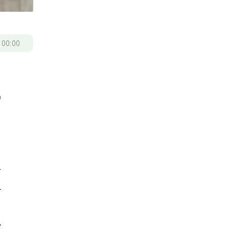
/
00:00
曾
會
一