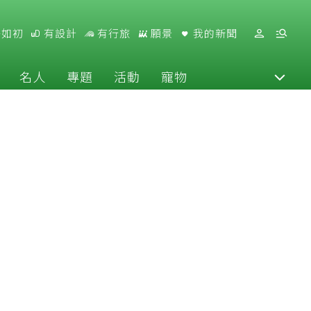
好如初
有設計
有行旅
願景
我的新聞
名人
專題
活動
寵物