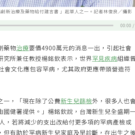
創新治療及藥物給付建言書 」起草人之一。記者林俊良／攝影
00:00
劑藥物
治療
要價4900萬元的消息一出，引起社會
研究所兼任教授楊銘欽表示，世界
罕見疾病
組織
含社會文化應包容罕病，尤其政府更應帶頭營造符
之一，「現在除了公費
新生兒篩檢
外，很多人也
由國健署提供。」楊銘欽說，台灣新生兒全盛期
萬人，若將減少的支出改給付更多項的罕病產檢或