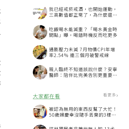
那
專
以
收
次
餘