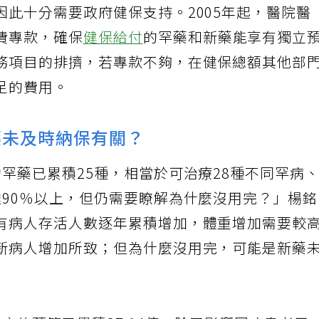
此十分需要政府健保支持。2005年起，醫院醫
費專款，確保
健保給付
的罕藥和新藥能享有獨立
務項目的排擠，若專款不夠，在健保總額其他部
足的費用。
藥未及時納保有關？
罕藥已累積25種，相當於可治療28種不同罕病
達90％以上，但仍需要瞭解為什麼沒用完？」楊
有病人存活人數逐年累積增加，體重增加需要較
新病人增加所致；但為什麼沒用完，可能是新藥