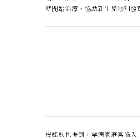
新生兒篩檢，需增加的預算有限
就開始治療，協助新生兒順利發
楊銘欽也提到，罕病家庭常陷入