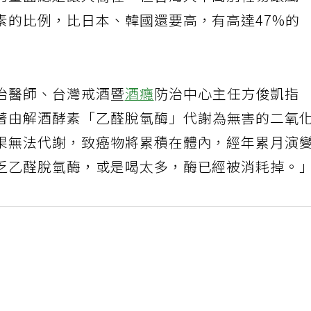
的畫面總是讓人嚮往，但台灣人千萬別輕易跟風
素的比例，比日本、韓國還要高，有高達47%的
治醫師、台灣戒酒暨
酒癮
防治中心主任方俊凱指
著由解酒酵素「乙醛脫氫酶」代謝為無害的二氧
果無法代謝，致癌物將累積在體內，經年累月演
乏乙醛脫氫酶，或是喝太多，酶已經被消耗掉。