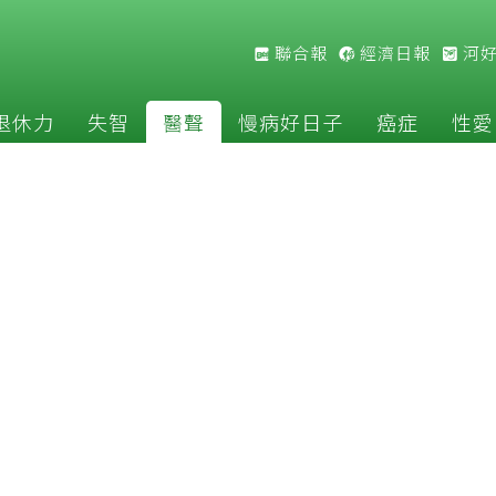
聯合報
經濟日報
河
退休力
失智
醫聲
慢病好日子
癌症
性愛