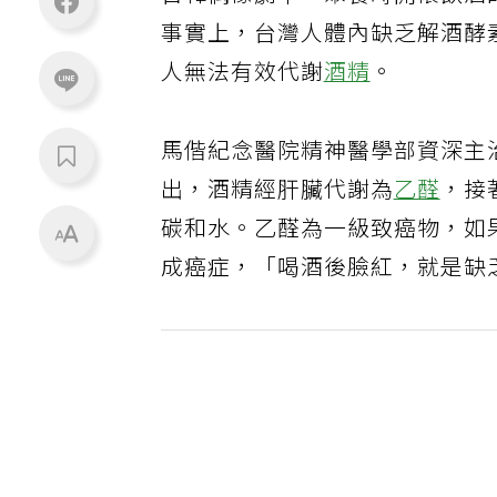
日韓偶像劇中，聚餐時開懷飲酒
事實上，台灣人體內缺乏解酒酵
人無法有效代謝
酒精
。
馬偕紀念醫院精神醫學部資深主
出，酒精經肝臟代謝為
乙醛
，接
碳和水。乙醛為一級致癌物，如
成癌症，「喝酒後臉紅，就是缺