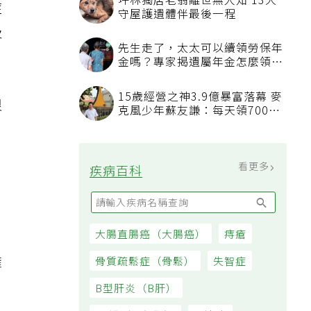
坪林獨居老翁離世無人知 13犬
症
守屋護遺體伴最後一程
及
先生走了，太太可以續領勞保年
金嗎？專家揭遺屬年金怎麼領，
看順位還要看資格
15歲經營之神3.9億暴富落幕 麥
很
克風少年蘇友謙：每天領700元
過日子
看更多
疾病百科
大腸直腸癌（大腸癌）
痔瘡
，
擁
骨質疏鬆症（骨鬆）
失智症
B型肝炎（B肝）