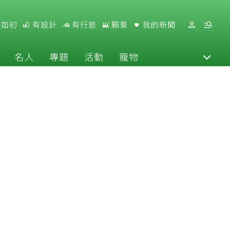
好如初
有設計
有行旅
願景
我的新聞
名人
專題
活動
寵物