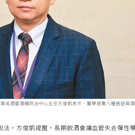
台灣戒酒暨酒癮防治中心主任方俊凱表示，醫學證實八種癌症與
說法，方俊凱提醒，長期飲酒會讓血管失去彈性