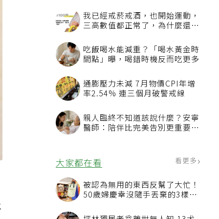
我已經戒菸戒酒，也開始運動，
三高數值都正常了，為什麼還不
能停藥？
吃飯喝水能減重？「喝水黃金時
間點」曝，喝錯時機反而吃更多
通膨壓力未減 7月物價CPI年增
率2.54% 連三個月破警戒線
親人臨終不知道該說什麼？安寧
醫師：陪伴比完美告別更重要，
4句話值得及早說出口
看更多
大家都在看
酒
被認為無用的東西反幫了大忙！
50歲婦慶幸沒隨手丟棄的3樣物
品
導