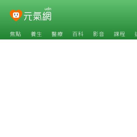
焦點
養生
醫療
百科
影音
課程