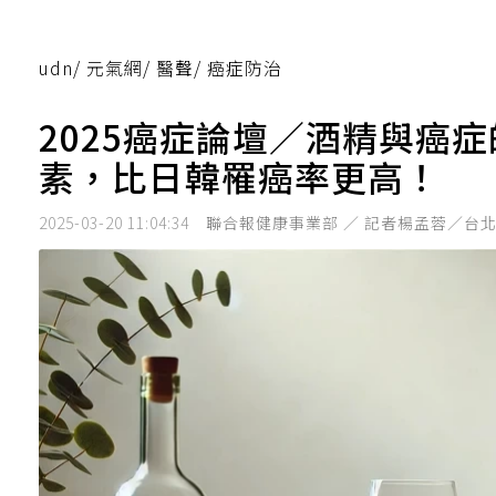
udn
/
元氣網
/
醫聲
/
癌症防治
2025癌症論壇／酒精與癌
素，比日韓罹癌率更高！
2025-03-20 11:04:34
聯合報健康事業部 ／ 記者楊孟蓉／台