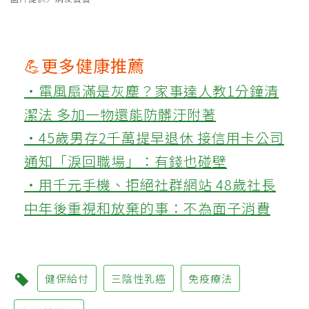
💪更多健康推薦
‧電風扇滿是灰塵？家事達人教1分鐘清
潔法 多加一物還能防髒汙附著
‧45歲男存2千萬提早退休 接信用卡公司
通知「淚回職場」：有錢也碰壁
‧用千元手機、拒絕社群網站 48歲社長
中年後重視和放棄的事：不為面子消費
健保給付
三陰性乳癌
免疫療法