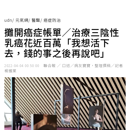
udn
/
元氣網
/
醫聲
/
癌症防治
攤開癌症帳單／治療三陰性
乳癌花近百萬「我想活下
去，錢的事之後再說吧」
聯合報 ／ 口述／病友寶寶，整理撰稿／記者
2022-04-04 00:50:00
楊雅棠