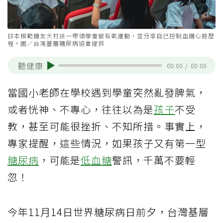
日本模範糖友大村詠一帶領學童做有氧運動，並分享自己控制血糖心路歷
程。圖／台灣基層糖尿病協會提供
聽健康
00:00
/
00:00
當國小老師在學校遇到學童突然亂發脾氣，
或者恍神、不專心，往往以為是
孩子
不受
教，甚至可能很挫折、不知所措。事實上，
專家提醒，這些情況，如果孩子又有第一型
糖尿病
，可能是
低血糖
警訊，千萬不要輕
忽！
今年11月14日世界糖尿病日前夕，台灣基層