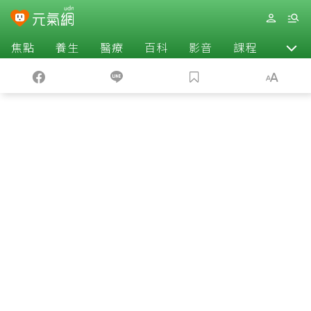
焦點
養生
醫療
百科
影音
課程
退休