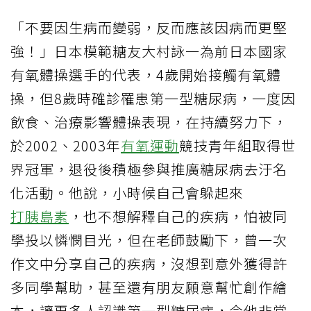
「不要因生病而變弱，反而應該因病而更堅
強！」日本模範糖友大村詠一為前日本國家
有氧體操選手的代表，4歲開始接觸有氧體
操，但8歲時確診罹患第一型糖尿病，一度因
飲食、治療影響體操表現，在持續努力下，
於2002、2003年
有氧運動
競技青年組取得世
界冠軍，退役後積極參與推廣糖尿病去汙名
化活動。他說，小時候自己會躲起來
打胰島素
，也不想解釋自己的疾病，怕被同
學投以憐憫目光，但在老師鼓勵下，曾一次
作文中分享自己的疾病，沒想到意外獲得許
多同學幫助，甚至還有朋友願意幫忙創作繪
本，讓更多人認識第一型糖尿病，令他非常