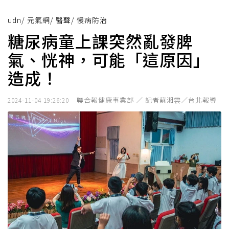
udn
/
元氣網
/
醫聲
/
慢病防治
糖尿病童上課突然亂發脾
氣、恍神，可能「這原因」
造成！
聯合報健康事業部 ／ 記者蘇湘雲／台北報導
2024-11-04 19:26:20