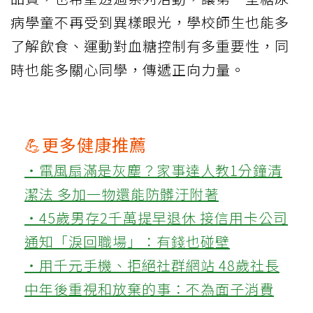
病學童不再受到異樣眼光，學校師生也能多
了解飲食、運動對血糖控制有多重要性，同
時也能多關心同學，傳遞正向力量。
💪更多健康推薦
‧電風扇滿是灰塵？家事達人教1分鐘清
潔法 多加一物還能防髒汙附著
‧45歲男存2千萬提早退休 接信用卡公司
通知「淚回職場」：有錢也碰壁
‧用千元手機、拒絕社群網站 48歲社長
中年後重視和放棄的事：不為面子消費