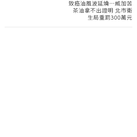
致癌油風波延燒…威加苦
茶油拿不出證明 北市衛
生局重罰300萬元