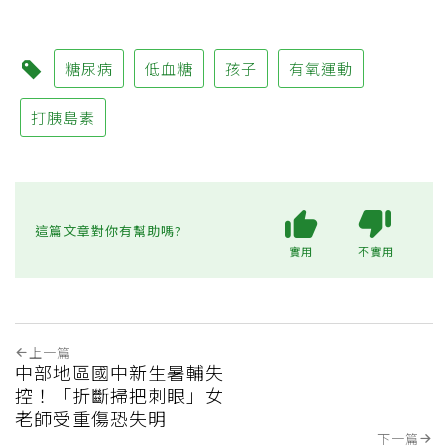
糖尿病
低血糖
孩子
有氧運動
打胰島素
這篇文章對你有幫助嗎?
實用
不實用
上一篇
中部地區國中新生暑輔失
控！「折斷掃把刺眼」女
老師受重傷恐失明
下一篇