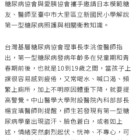
糖尿病協會與愛胰協會攜手邀請日本模範糖
友、醫師至臺中市大里區立新國民小學解說
第一型糖尿病照護與相關衛教知識。
台灣基層糖尿病協會理事長李洮俊醫師指
出，第一型糖尿病發病年齡多在兒童期和青
春期前後，也就是10到19歲之間，當孩子上
課很容易感到疲倦，又常喝水、喊口渴、頻
繁上廁所，加上不明原因體重下降，就要提
高警覺。中山醫學大學附設醫院內科部部長
楊宜瑱醫師則提醒，師生若發現有第一型糖
尿病學童出現盜汗、臉色蒼白，或者如上
述，情緒突然劇烈起伏、恍神、不專心，可