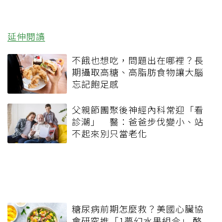
延伸閱讀
不餓也想吃，問題出在哪裡？長
期攝取高糖、高脂肪食物讓大腦
忘記飽足感
父親節團聚後神經內科常迎「看
診潮」 醫：爸爸步伐變小、站
不起來別只當老化
糖尿病前期怎麼救？美國心臟協
會研究推「1夢幻水果組合」 酪