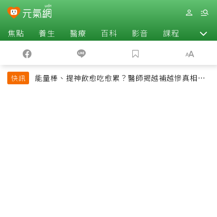
焦點
養生
醫療
百科
影音
課程
退休
能量棒、提神飲愈吃愈累？醫師揭越補越慘真相：
快訊
恐欠下疲勞債