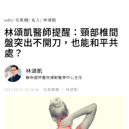
udn
/
元氣網
/
名人
/
林頌凱
林頌凱醫師提醒：頸部椎間
盤突出不開刀，也能和平共
處？
林頌凱
聯新國際醫院運動醫學中心主任
元氣周報 ／ 林頌凱
2023-05-21 15:20:04