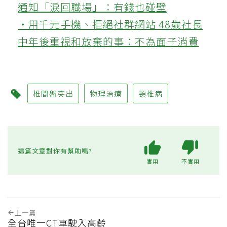
通知「淚回職場」：有錢也碰壁
‧用千元手機、拒絕社群網站 48歲社長
中年後重視和放棄的事：不為面子消費
椎間盤突出
物理治療
頸椎病
這篇文章對你有幫助嗎?
實用
不實用
上一篇
全台唯一CT車駛入高齡