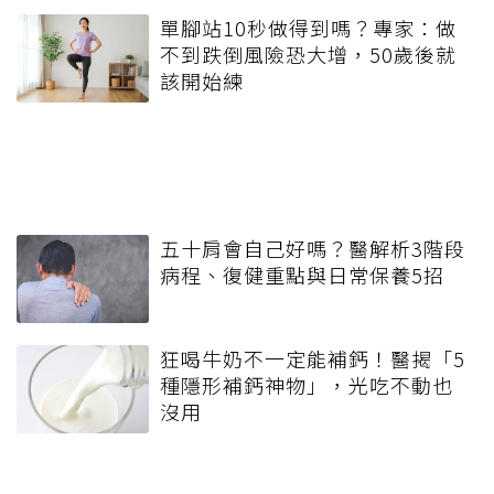
單腳站10秒做得到嗎？專家：做
不到跌倒風險恐大增，50歲後就
該開始練
五十肩會自己好嗎？醫解析3階段
病程、復健重點與日常保養5招
狂喝牛奶不一定能補鈣！醫揭「5
種隱形補鈣神物」，光吃不動也
沒用