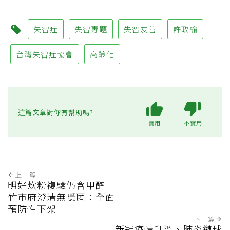
失智症
失智專題
失智友善
許政榆
台灣失智症協會
高齡化
這篇文章對你有幫助嗎?
實用
不實用
上一篇
明好炊粉複驗仍含甲醛
竹市府澄清無隱匿：全面
預防性下架
下一篇
新冠疫情升溫、肺炎鏈球