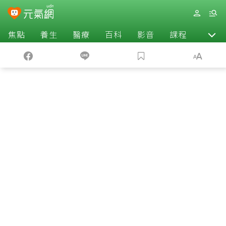
焦點
養生
醫療
百科
影音
課程
退休