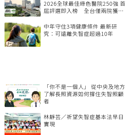
2026全球最佳綠色醫院250強 首
屆評選即入榜 全台僅兩院獲
選 四葉績效指標居台灣最佳
中年守住3項健康條件 最新研
究：可遠離失智症超過10年
「你不是一個人」 從中央及地方
了解長照資源如何撐住失智照顧
者
林靜芸／祈望失智症基本法早日
實現