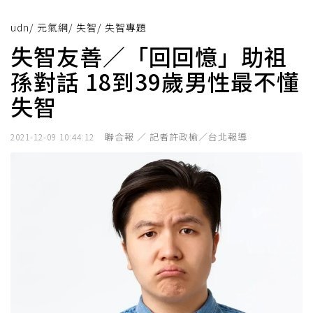
udn
/
元氣網
/
失智
/
失智專題
失智友善／「回回憶」助祖
孫對話 18到39歲男性最不懂
失智
聯合報 ／ 記者許政榆／台北報導
2021-12-09 10:44:12