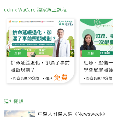
udn x WaCare 獨家線上課程
直播
直播
拚命延緩退化，卻漏了事前
紅疹、壓傷一
照顧規劃？
學會皮膚照護
免費
影音長度60分鐘
影音長度40分鐘
價格
延伸閱讀
中醫大附醫入選《Newsweek》