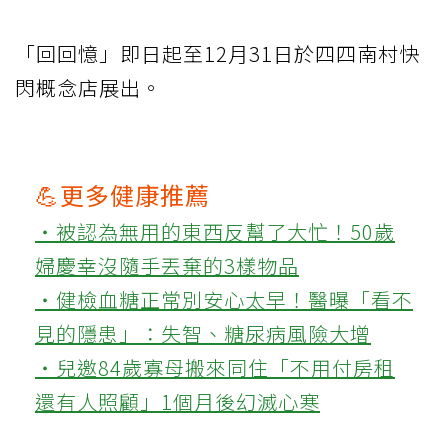
「回回憶」即日起至12月31日於四四南村快
閃概念店展出。
💪更多健康推薦
‧被認為無用的東西反幫了大忙！50歲
婦慶幸沒隨手丟棄的3樣物品
‧健檢血糖正常別安心太早！醫曝「看不
見的隱患」：失智、糖尿病風險大增
‧兒邀84歲寡母搬來同住「不用付房租
還有人照顧」1個月後幻滅心寒