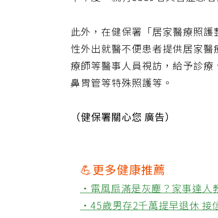
半年度，就有5389名失智症患
此外，在健保署「居家醫療照護
性外出就醫不便患者提供居家醫
療師等醫事人員視訪，給予診療
鼻胃管等特殊照護等。
（健保署關心您 廣告）
💪更多健康推薦
‧電風扇滿是灰塵？家事達人
‧45歲男存2千萬提早退休 