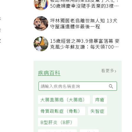
被認為無用的東西反幫了大忙！
50歲婦慶幸沒隨手丟棄的3樣物
品
特
坪林獨居老翁離世無人知 13犬
守屋護遺體伴最後一程
治
及
15歲經營之神3.9億暴富落幕 麥
克風少年蘇友謙：每天領700元
過日子
看更多
疾病百科
大腸直腸癌（大腸癌）
痔瘡
骨質疏鬆症（骨鬆）
失智症
B型肝炎（B肝）