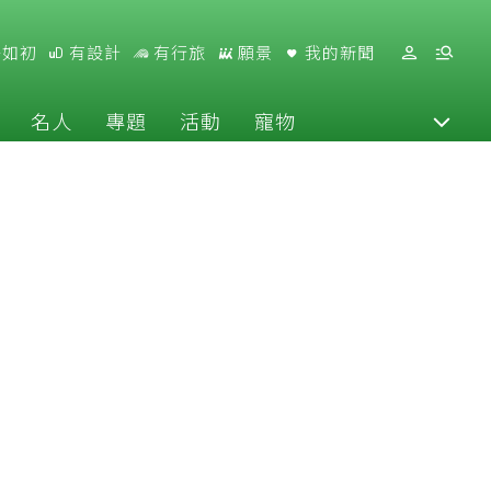
好如初
有設計
有行旅
願景
我的新聞
名人
專題
活動
寵物