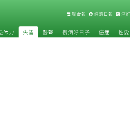
聯合報
經濟日報
河
退休力
失智
醫聲
慢病好日子
癌症
性愛