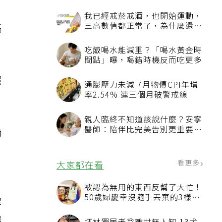
語
照
」
請
，
解