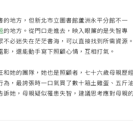
書的地方，但新北市立圖書館蘆洲永平分館不一
源
的地方。從門口走進去，映入眼簾的是失智專
眾不必迷失在茫茫書海，可以直接找到所需資源
電影，還能動手寫下照顧心情，互相打氣。
任和她的團隊，她也是照顧者，七十六歲母親歷
行為，最誇張時一口氣買了數十箱土雞蛋、五斤
告訴她，母親疑似罹患失智，建議思考應對母親