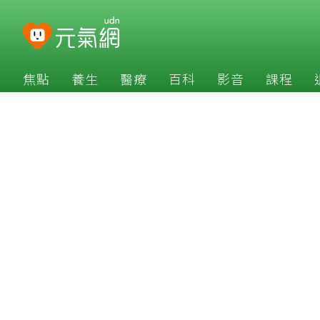
焦點
養生
醫療
百科
影音
課程