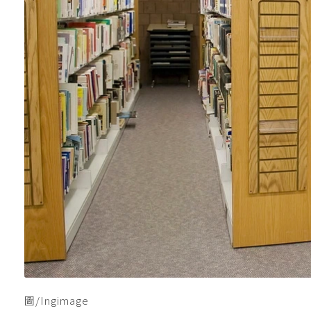
圖/Ingimage