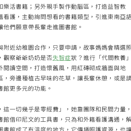
和樂活書籍；另外親手製作動腦區，打造益智教
籍看護，主動詢問想看的書籍類型，引進東南亞
讓他們願意帶長輩走進圖書館。
與附近幼稚園合作，只要申請，故事媽媽會精選
，觀察爺爺奶奶是否
失智症
狀？進行「代間教養
外閱讀空間，打造懷舊風，用紅磚砌成牆面與地
區，旁邊種植古早味的花草，讓長輩休憩，或是
書館更多元的功能。
，這一切幾乎是零經費」，她靠團隊和民間力量
書館借印尼文的工具書，只為和外籍看護溝通，