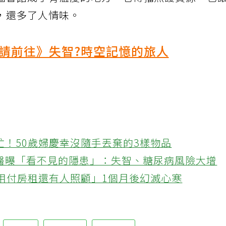
圖書館成了有溫度的地方，它傳播照護資源，也
，還多了人情味。
請前往》失智?時空記憶的旅人
忙！50歲婦慶幸沒隨手丟棄的3樣物品
醫曝「看不見的隱患」：失智、糖尿病風險大增
不用付房租還有人照顧」1個月後幻滅心寒