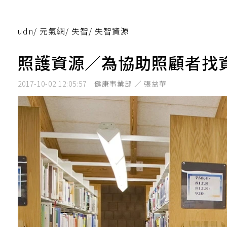
udn
/
元氣網
/
失智
/
失智資源
照護資源／為協助照顧者找
2017-10-02 12:05:57
健康事業部 ／ 張益華