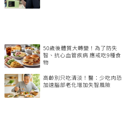
50歲後體質大轉變！為了防失
智、抗心血管疾病 應戒吃9種食
物
高齡別只吃清淡！醫：少吃肉恐
加速腦部老化增加失智風險