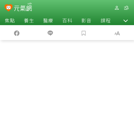
焦點
養生
醫療
百科
影音
課程
退休