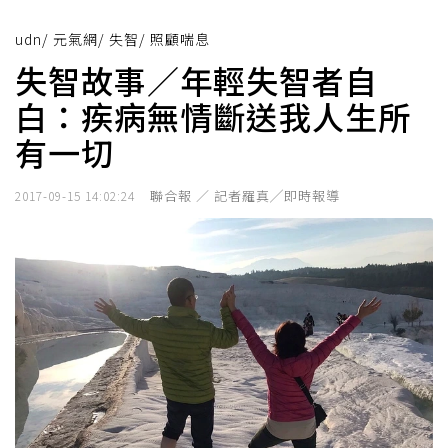
udn
/
元氣網
/
失智
/
照顧喘息
失智故事／年輕失智者自
白：疾病無情斷送我人生所
有一切
聯合報 ／ 記者羅真╱即時報導
2017-09-15 14:02:24