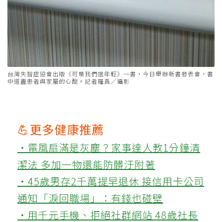
台灣失智症協會出版《可是我們還年輕》一書，今日舉辦新書發表會，書
中道盡患者與家屬的心酸。記者羅真／攝影
💪更多健康推薦
‧電風扇滿是灰塵？家事達人教1分鐘清
潔法 多加一物還能防髒汙附著
‧45歲男存2千萬提早退休 接信用卡公司
通知「淚回職場」：有錢也碰壁
‧用千元手機、拒絕社群網站 48歲社長