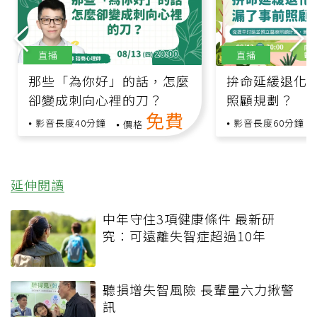
直播
直播
那些「為你好」的話，怎麼
拚命延緩退化
卻變成刺向心裡的刀？
照顧規劃？
免費
影音長度40分鐘
影音長度60分鐘
價格
延伸閱讀
中年守住3項健康條件 最新研
究：可遠離失智症超過10年
聽損增失智風險 長輩量六力揪警
訊