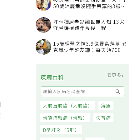
被認為無用的東西反幫了大忙！
50歲婦慶幸沒隨手丟棄的3樣物
品
坪林獨居老翁離世無人知 13犬
守屋護遺體伴最後一程
15歲經營之神3.9億暴富落幕 麥
克風少年蘇友謙：每天領700元
過日子
看更多
疾病百科
開
大腸直腸癌（大腸癌）
痔瘡
處
骨質疏鬆症（骨鬆）
失智症
B型肝炎（B肝）