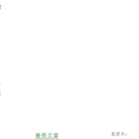
她
各
聚
看更多
最新文章