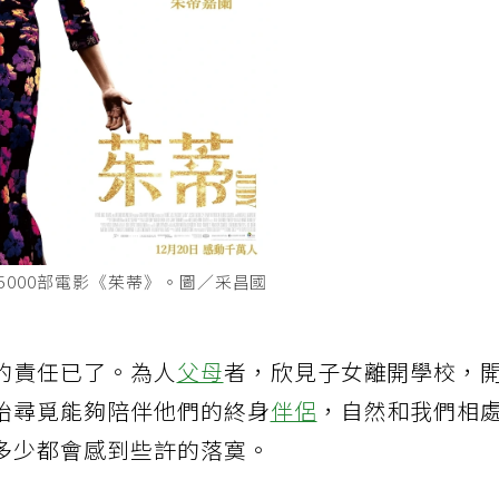
5000部電影《茱蒂》。圖／采昌國
的責任已了。為人
父母
者，欣見子女離開學校，
始尋覓能夠陪伴他們的終身
伴侶
，自然和我們相
多少都會感到些許的落寞。