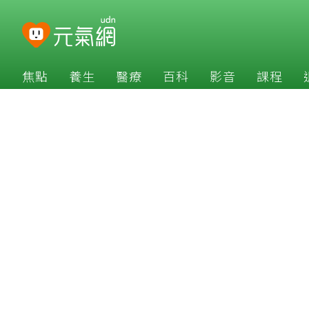
焦點
養生
醫療
百科
影音
課程