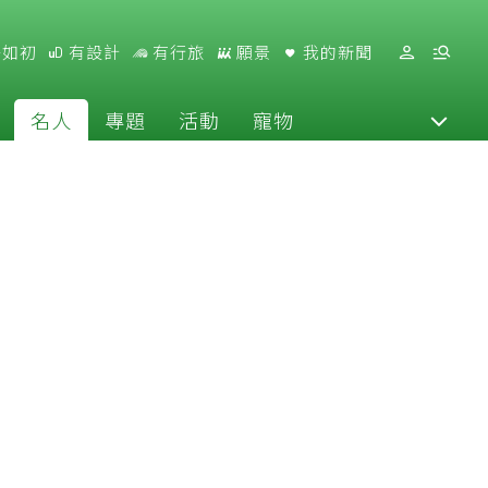
好如初
有設計
有行旅
願景
我的新聞
名人
專題
活動
寵物