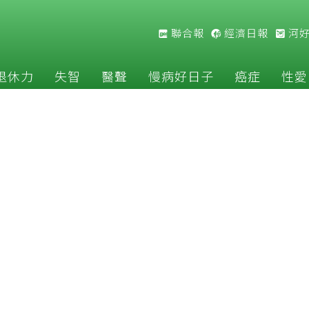
聯合報
經濟日報
河
退休力
失智
醫聲
慢病好日子
癌症
性愛