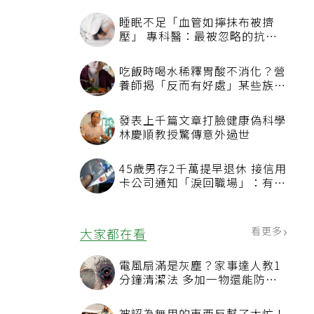
睡眠不足「血管如擰抹布被擠
壓」 專科醫：最被忽略的抗老
方法
吃飯時喝水稀釋胃酸不消化？營
養師揭「反而有好處」某些族群
才要禁
發表上千篇文章打臉健康偽科學
林慶順教授驚傳意外過世
45歲男存2千萬提早退休 接信用
卡公司通知「淚回職場」：有錢
也碰壁
看更多
大家都在看
電風扇滿是灰塵？家事達人教1
分鐘清潔法 多加一物還能防髒
汙附著