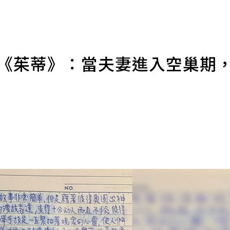
影《茱蒂》：當夫妻進入空巢期