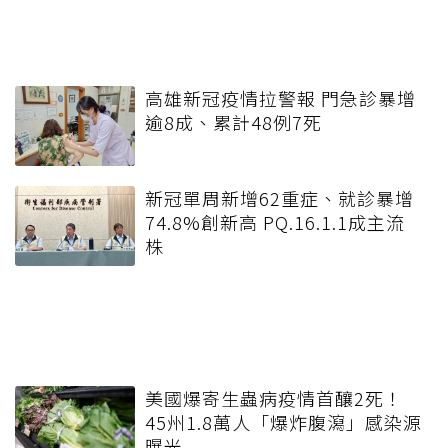
高雄新冠疫情拉警報 門急診暴增
逾8成、累計48例7死
新冠單周新增62重症、就診暴增
74.8%創新高 PQ.16.1.1成主流
株
美國爆寄生蟲病疫情首釀2死！
45州1.8萬人「爆炸腹瀉」感染源
曝光