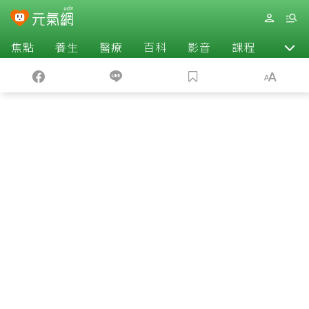
焦點
養生
醫療
百科
影音
課程
退休