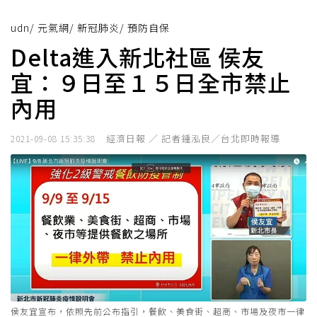
udn
/
元氣網
/
新冠肺炎
/
預防自保
Delta進入新北社區 侯友
宜：９日至１５日全市禁止
內用
經濟日報 ／ 記者鍾泓良／台北即時報導
2021-09-08 15:35:38
侯友宜宣布，依照先前公布指引，餐飲、美食街、超商、市場及夜市一律