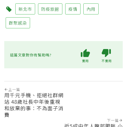
新北市
防疫旅館
疫情
內用
群聚感染
這篇文章對你有幫助嗎?
實用
不實用
上一篇
用千元手機、拒絕社群網
站 48歲社長中年後重視
和放棄的事：不為面子消
費
下一篇
近5成中年人腹部肥胖 小