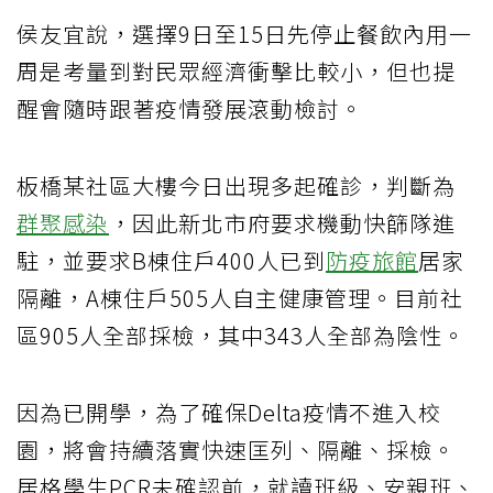
侯友宜說，選擇9日至15日先停止餐飲內用一
周是考量到對民眾經濟衝擊比較小，但也提
醒會隨時跟著疫情發展滾動檢討。
板橋某社區大樓今日出現多起確診，判斷為
群聚感染
，因此新北市府要求機動快篩隊進
駐，並要求B棟住戶400人已到
防疫旅館
居家
隔離，A棟住戶505人自主健康管理。目前社
區905人全部採檢，其中343人全部為陰性。
因為已開學，為了確保Delta疫情不進入校
園，將會持續落實快速匡列、隔離、採檢。
居格學生PCR未確認前，就讀班級、安親班、