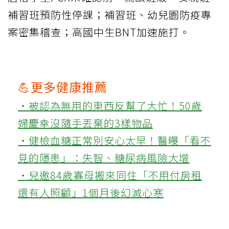
補習班預防性停課；補習班、幼兒園防疫專
案密集稽查；高國中生BNT加速施打。
💪更多健康推薦
‧被認為無用的東西反幫了大忙！50歲
婦慶幸沒隨手丟棄的3樣物品
‧健檢血糖正常別安心太早！醫曝「看不
見的隱患」：失智、糖尿病風險大增
‧兒邀84歲寡母搬來同住「不用付房租
還有人照顧」1個月後幻滅心寒