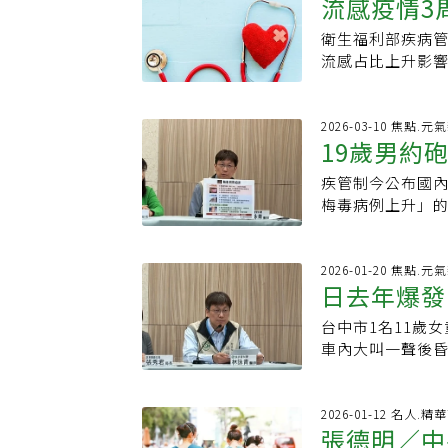
毒藥物，降低感
流感疫情3
的能力。台大醫
10歲女童，屬於
種日本腦炎疫苗，
道傳染性疾病，
藥廠合作的計畫
度，由疾管署桃
月接種第2劑，民
確保食物「煮熟再
衛生福利部疾病管
在地生產充填分
檢驗，驗出BA.3
疫苗，以避免因
重大腹瀉群聚事
流感占比上升影響
日。經檢疫人員進
險環境的民眾應
種腹瀉型態差異
風險族群打疫苗
TOCC評估後，
評估自費接種疫
是食用受病毒汙
周報說明，國內近
小時內就醫敬告單
物，如未煮熟的
1周8萬9500
2026-03-10 焦點.元
以NB.1.8.1
19歲男約
狀為腹瀉或嘔吐，
毒為主，主要流行B
均報告數自1.5
50小時，好發時
增12例流感併發
但變異株資訊只
疾管制今公布國
病例年增8
腹痛等，嚴重時可
死亡，重症病例以
（WHO）評估，
梅毒病例上升」的現
建議民眾應避免
本季流感疫苗。疾
接種疫苗提高保
年增加2%，其中
如發現異味、變
升，已上升2成左
年前相比，人數翻
流行期，也不會超
年，全國新增愛滋
2026-01-20 焦點.元
年長者跟重症高
日去年爆發
16%，僅有梅毒
國際疫情部分，
歲到34歲為最大
值，其中香港流行
台中市1名11歲
注意...釀
從2020年的93
車內大叫一聲後昏
毒最大的陷阱是「
微小病毒。疾管
識一名網友，當
病、免疫功能低下
痛，讓他不以為
率恐達3成。疾管
2026-01-12 名人.精
癒，沒想到兩個
張德明／中
內的正式的名稱為
青強調，梅毒的