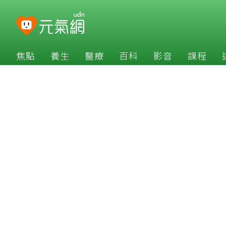
焦點
養生
醫療
百科
影音
課程