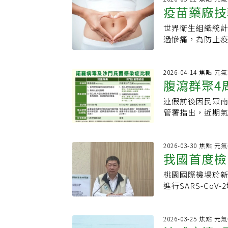
保護力明顯減弱
疫苗藥廠技
提升旅遊警示，
都是男性，本身
護力降低，社區
疾病嚴重度來做
症狀，醫師通報
些變異株具有不
世界衛生組織統
法定傳染病，目
甚至有出現血氧
染。最後，雖然
過慘痛，為防止
況。
意識狀態都還沒
素，均增加人與
國採取與擁有ｍ
多歲女性，經加
病毒變異、族群免
結合國際藥廠與
但因肌肉力量沒
族群，應接種最
力。疫苗研發是
2026-04-14 焦點.元
查，3名個案居住
腹瀉群聚4
險。曾淑慧指出，
困境，英國在二
案居住地周邊高
死亡，重症病例以6
設立ｍＲＮＡ原
強民眾衛教宣導
連假前後因民眾
感染 研判
94.9%未接種
進，並建立多產
年已累計5例確定
管署指出，近期
趨勢，其餘皆呈
產二點五億劑，
高峰。疾管署疫情
加，副署長曾淑慧
坡疫情上升。目前全
時，澳洲也正式
國同期確定病例數
升4.5%，近期
統計，截至今年7
理安東尼·阿爾巴尼
都有感染風險，
上升，呼籲民眾
2026-03-30 焦點.元
率分別為第1劑20
人及澳洲主權。
我國首度檢
腦炎的病媒蚊以
14周，4月5日至
既有免疫力基礎上
外，技術平台也
灌溉溝渠等處。
前一周11萬97
急門診就醫風險，
則強調在地化供
桃園國際機場於
旅遊一周
等症狀，嚴重則
接獲113起腹瀉
護機構及於人潮
合作及當地工廠
進行SARS-Co
或死亡。曾淑慧
出諾羅病毒比率7
罩；如出現發燒
大製的ｍＲＮＡ
管署發言人林明誠
舍、其他動物畜
門氏菌3件，一件
險因子的民眾，
與英澳加直接自
形仍在底部沉潛
褲，並於身體裸露處
眾往中南部參加
市售家用快篩，
術轉移給墨西哥
關注該病毒於各
2026-03-25 焦點.元
伊默克(IR35
廟盛事有關。曾