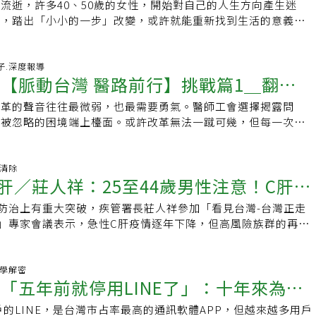
為監測項目，不過資料也不算多。在2025年其實就有一波的疫
是做好現有抗生素的管理。然而，這兩條路在台灣都走得步履蹣
流逝，許多40、50歲的女性，開始對自己的人生方向產生迷
和收穫
院和醫護人員配置，且有完善的指揮系統，其他公私立醫院為
他堅持守護原鄉醫療的象徵。經濟弱勢 孕婦為省錢沒接受產檢
10月後，疫情開始下降，那在今年的部分看到他目前疫情是有
，「尤其藥廠不願意投入抗生素研發，已是數十年來的沉痾。」
段，踏出「小小的一步」改變，或許就能重新找到生活的意義。
圍、連鎖關係，尤其重要的是指揮系統。平日定期演練，互通有
德文，曾在醫學中心任職，因公費生身分來到復興區，看見原鄉
這個上升較去年同期是比較低的，依過去幾年來看大概是一個正
不好」。與慢性病用藥或抗癌藥物相比，抗生素使用週期短，且
2歲上班族セツコ女士，與58歲的丈夫兩人生活。今年春天，她
換啟動，按部就班的照方拿藥、照本宣科。「勿恃其不來，恃吾
，選擇留下。偏鄉不僅交通不便，經濟脆弱更讓居民缺乏就醫資
家琳說，以日本過去監測資料發現，病患的年齡大概是3到9歲
新藥通常被嚴格管控、列為後線使用，導致銷售額無法支撐龐大
日幣(約103台幣)的費用租下市民農園，開始了與過去完全不同的
強韌性的醫療，是國家長治久安的重要力量，平時如此，天災戰
次一位原民孕婦感冒就診卻沒有健保卡，詢問之下，對方說：
，每一年大概是4到6年左右會有一個比較大型的疫情。總體來
使得從最基礎的學術研究到後續的產學合作，整個創新鏈條缺乏
也因此獲得久違的心靈滿足。從外食族到種菜族 疫情改變生活
好日子.深度報導
韌性的強度，取決於無微不至吹毛求疵的設想和不厭其煩腳踏實
的時候我再去繳健保費」，這番話令林德文印象深刻，「代表她
曾大流行，初步觀察今年疫情未超過去年；美國因為他的疫情大
事【脈動台灣 醫路前行】挑戰篇1＿翻轉
進一步點出迫在眉睫的危機，「西方國家的治療指引，在亞洲可
大都市租屋的她，工作繁忙，常因出差讓家中植物枯萎。她坦
可等閒視之。
期都沒有接受產前檢查，我很生氣這種事情居然在2008年還會
比較大的疫情，不過最近的數據並不是非常的清楚，將再繼續蒐
。」原因在於亞洲國家根本沒有那麼多先進的後線抗生素，若硬
只養過仙人掌或觀葉植物，料理也不拿手，很少自己開伙，時常
，林德文也積極參與政策推動。2023年，「原住民族健康法」
改革的聲音往往最微弱，也最需要勇氣。醫師工會選擇揭露問
，許多病人將面臨無藥可用的窘境。因此，發展「在地化」的治
自己會種菜。」直到疫情期間，長時間改為在家遠端工作，不必
終於通過，成為重要里程碑，林德文也是這項法案的幕後推手之
把被忽略的困境端上檯面。或許改革無法一蹴可幾，但每一次堅
力迫在眉睫。他以菲律賓為例，該國已出現因抗生素不足，而無
，她才慢慢在自家陽台試著種植生菜、小番茄。當生活重心回到
「文化安全」：就醫過程不能因語言或習俗差異而讓病患感到被
動制度的一道裂縫。北市醫師工會爭勞權 揭露白色巨塔的血汗
菌的危機。「我們台灣情況也很嚴峻。」張峰義沉重地說，臨床
心境上的轉變，也萌生「想在更大的土地種東西」的念頭。「一
創傷猶存 至今影響原民健康林德文指出，日本與後來的國民政
北市醫師職業工會理事長陳亮甫在台灣的體制與觀念中，醫師有
內醯胺酶（MBL）這類極抗藥性細菌時，台灣可用的藥物僅剩一
，換來一方小天地調查後她發現，離家不遠就有市民農園，年費
制改變了原住民族的語言、生活習慣和社會經濟結構，造成了兩
但隨著社會的變遷與價值觀的多元，原本在一般人印象中光鮮亮
病清除
定是首選藥物，醫師在治療上已是「非常勉強」地在支撐。建構
1241台幣)，換算下來每月僅需500日圓(約103台幣)。「就算什麼
C肝／莊人祥：25至44歲男性注意！C肝再
勢。例如飲酒文化，本是節慶時才使用的珍貴物資，但殖民者剝
已演變成為血汗行業，過勞、性平問題等過去藏在白色巨塔中，
韌性」面對如此複雜的困境，張峰義提出須採取「雙軌並行」的
想也就只是一杯咖啡的價格，沒什麼好猶豫的。」她笑著說。於
存的狩獵習慣和土地，再以酒作為控制手段，導致先人們藉酒消
問題，近年來才因為台北市醫師職業工會的成立，被攤在陽光
積極引進新型抗生素，並暢通進口管道；對內應強化自製，不能
正式承租了一塊農園土地。雖然當時天氣仍寒冷，但她每天都到
防治上有重大突破，疾管署長莊人祥參加「看見台灣-台灣正走
，「這族群」恐中鏢
飲酒習慣產生誤解。針對許多學術研究常將原民的酒精濫用視為
立 挑戰違法舊習台北市醫師職業工會2017年成立，工會持續爭取
必須扶植本土抗生素產業。最後，張峰義更呼籲政府部門、學
春天播種的時機。她也發現，春天是一年中最多人想開始種植的
」專家會議表示，急性C肝疫情逐年下降，但高風險族群的再感
，他強調，貧窮與缺乏機會導致的不健康生活習慣，才是背後更
益，從住院醫師納入勞基法、挑戰各醫院違法保證金，到疫情下
界，必須共同正視這場「沉默的疫情」，全面強化跨部會合作，
有在早春就決定，可能很快就租不到空地了」。小小投資，收穫
024年急性C肝病例中，更有近四成合併HIV感染。最令人擔心的
與現實脫節 分級醫療成偏鄉障礙台灣推行醫療分級制度以控管
任務的平衡，在醫療政策與醫院經營立場的拉鋸中，緊盯醫療職
管理到供應鏈進行全面性改革。「否則，我們苦心建構的先進醫
對她而言，這塊小小的農園不僅僅是種植蔬菜的地方，更是一種
染者的C肝再感染率高，其中男性發生率高於女性，集中於25至44
在醫療資源匱乏的偏鄉，反而成為就醫的「人為障礙」。林德文
過去三年工會更積極倡議「醫療法」修法，推動各級醫師契約範
生素支持不足而崩塌。」
從外食族到願意花時間親手種植，她在過程中感受到「生活可以
示不安全性行為和注射藥物族群（PWID），仍是急性C型肝炎
心理學解密
層診所和衛生所，若要進一步治療，往往需長途奔波到市區，許
平學術調查填補官方數據空白；出任醫院評鑑觀察員，在醫療品
爆「五年前就停用LINE了」：十年來為此
也獲得了與以往截然不同的幸福感。「雖然只是每月500日圓的
急性C肝疫情下降，再感染率卻逐漸升溫急性C型肝炎的通報與
惡化才轉診，錯失早期治療機會。此外，專科制度同樣不合時
討論中代表基層發聲，希望臨床工作者改善醫療環境的努力得到
無法用金錢衡量的收穫。」她說。
步完善，台灣自2018年啟動「國家消除C肝政策綱領」以來，
，都市或許有足夠的專科醫師和醫療機構，但偏鄉卻不存在。醫
失 讓醫療崩壞「有感」陳亮甫說，社會的氛圍的確已經改變，
用戶的LINE，是台灣市占率最高的通訊軟體APP，但越來越多用戶
不值得