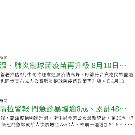
氣新聞
溫、肺炎鏈球菌疫苗再升級 8月10日起
管署預估8月中旬將迎來這波疫情高峰，呼籲符合資格民眾盡速
」
也同步宣布成人公費肺炎鏈球菌疫苗政策再升級。自8月10日
可選擇接種20價（PCV20）或最新21價（PCV21）肺炎鏈球
需接種1劑即可完成保護，全面取代過去13價疫苗加23價疫苗
V23）的兩劑接種模式。疾管署指出，今年1月15日起，已提供65
氣新聞
情拉警報 門急診暴增逾8成、累計48例7
至64歲原住民，以及19至64歲侵襲性肺炎鏈球菌感染症（IPD）
種1劑PCV20，如今再新增PCV21供民眾選擇。經衛福部傳染病
報，高雄疫情明顯升溫，衛生局今天公布最新統計，第30周（7
種組（ACIP）綜合臨床試驗、國際接種建議及國內流行病學資
）新冠門急診就診人次暴增至2850人，較前一週增加84.6%，累
V20與PCV21保護效果沒有優劣之分，符合資格者可依醫師建議
、7人死亡，死者全數為65歲以上長者，且僅1人曾接種本季新冠
種。疾管署指出，符合公費資格者若從未接種過任何肺炎鏈球菌