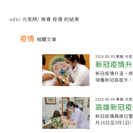
udn
/
元氣網
/
搜尋 疫情 的結果
疫情
相關文章
2026-08-05 焦點.元
新冠疫情升
新冠疫情升溫，疾
「一劑搞定
接種新冠疫苗外，
起，符合公費資格者
菌結合型疫苗，只
（PCV13＋PP
2026-08-04 焦點.元
高雄新冠疫
歲以上長者、55
高風險族群公費接
新冠疫情再度拉警
死
防治諮詢會預防接
月26日至8月1日
料評估，認為PC
計已有48例重症
選擇任一疫苗接