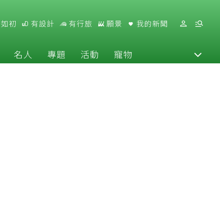
好如初
有設計
有行旅
願景
我的新聞
名人
專題
活動
寵物