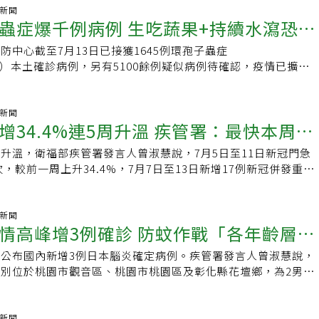
月30日再配送8萬劑中，台北市占2萬190劑算是蠻多的，可以因
例新冠併發重症本土病例，其中25例死亡，重症病例以65歲以上
氣新聞
所及民眾的需求。至於藥物，有民眾反應先前染疫時，醫師多開
蟲症爆千例病例 生吃蔬果+持續水瀉恐已
具慢性病史者占83.7%，90.6%未接種本季新冠疫苗；近4周本土
但這次好像拿不到。羅一鈞說，主因是食藥署給予莫納皮拉維的
1.8.1為主。截至今年7月26日，本季新冠疫苗接種累計約174.2
4年12月31日屆期，最後剩下的500多人份已在7月25日全數屆
防中心截至7月13日已接獲1645例環孢子蟲症
染
長者接種率分別為第1劑21.01%、第2劑0.56%。資料顯示國內
舒冠效（Xocova），目前有1.7萬人份，此為日本藥物，也是
riasis）本土確診病例，另有5100餘例疑似病例待確認，疫情已擴及
歲以上長者及具慢性病史者為多，且9成以上都未接種本季新冠疫
藥物作為替代藥物。羅一鈞說，疾管署官網已開設新冠防疫專
141人住院，目前尚無死亡病例。衛福部疾管署發言人曾淑慧表
冠疫情升溫，全球陽性率近期亦呈上升趨勢，已將公費新冠疫苗
情相關資訊，包括疫苗、快篩試劑等，另公費口服抗病毒藥物倍
見症狀為持續性水樣腹瀉，若有相關情況務必盡早就醫並告知醫
今年9月28日。國內新冠疫苗庫存充足，尚有43.7萬劑，包含
id）尚有16.8萬人份、注射用瑞德西韋庫存15.3萬劑。羅一鈞提
環孢子蟲症非我國法定傳染病，目前不會發布旅遊疫情警示。曾
氣新聞
43.5萬劑及Novavax疫苗約0.2萬劑，其中Novavax新冠疫苗效
增34.4%連5周升溫 疾管署：最快本周進
暑假因學生沒有上課，有助新冠疫情控制，但目前看來疫情反而
是由寄生蟲「環孢子蟲」（Cyclosporacayetanensis）所
呼籲尚未接種本季新冠疫苗者踴躍接種。也提醒65歲以上長者、
高峰期，且單周就診人次也有稍微上修，因此暑期人潮活動多，
，主要經由食用或飲用受汙染的食物或水而感染，感染後約2至
及免疫不全者等3類高風險對象，若已接種1劑且間隔6個月（180
升溫，衛福部疾管署發言人曾淑慧說，7月5日至11日新冠門急
施打疫苗，有症狀時應快篩、就醫，並多洗手、戴口罩。
周）開始出現症狀，最常見為持續性水樣腹瀉，也可能伴隨腹痛、
第2劑，提升保護力，有效降低重症或死亡發生風險。疾管署表
次，較前一周上升34.4%，7月7日至13日新增17例新冠併發重症
、食慾下降、噁心、疲倦及體重減輕等症狀；若未接受適當治
冠疫情升溫，已全面檢視盤整國內醫藥物資量能，公費口服抗病
本土死亡病例。新冠疫情已連續5周出現上升趨勢，目前疫情仍
數週，甚至反覆發作。曾淑慧說，美國CDC、食品藥物管理局
lovid)尚有16.8萬人份、舒冠效（Xocova）1.7萬人份，注射用
以數理模式分析，預估本周或下周進入流行期，健保門急診就醫
衛生單位正持續追查感染來源，初步調查顯示可能與受汙染的生
15.3萬劑。全球新冠陽性率近期上升，除東南亞及非洲區署，
。曾淑慧說，當醫院急診收治新冠病毒確診人次比率達疫情流行閾
氣新聞
淑慧表示，預防環孢子蟲症應落實飲食及飲水衛生，食用生鮮蔬
情高峰增3例確診 防蚊作戰「各年齡層都
勢；鄰近的中國大陸、香港及日本疫情均上升，美國疫情自低點
入流行期。一旦新冠疫情進入流行期後，約為一個月至一個半月進
，飲用安全潔淨的飲用水，避免飲用未經煮沸的水及食用來源不
株以NB.1.8.1為主，其次為XFG及JN.1。
月中旬至下旬達高峰期。疾管署統計，2023年夏季新冠疫情高
食物前、如廁後及進食前應以肥皂及清水確實洗手，並注意生、
公布國內新增3例日本腦炎確定病例。疾管署發言人曾淑慧說，
次，2024年12萬人次，2025年5、6月間有7萬多人次，預計今
避免交叉汙染，以降低感染風險。曾淑慧說，民眾如出現持續性
別位於桃園市觀音區、桃園市桃園區及彰化縣花壇鄉，為2男1
就診人次約5萬人次。不只台灣，中國大陸、日本、南韓、香港
近期曾食用生鮮蔬果、前往環孢子蟲症流行地區旅遊，或曾有共
多歲，發病日介於6月13至18日，症狀包括頭暈、頭痛、腹瀉、
冠疫情。曾淑慧說，夏季爆發新冠疫情有三大原因，首先接種新
續出現腹瀉等情形，應盡速就醫，並主動告知醫師近期旅遊史、
無力、口齒不清及意識改變等，經就醫通報採檢確診日本腦炎，
後，中和抗體於2至4周達到高峰，之後逐漸下降，約4至6個月
，以利醫師及早診斷、治療及必要時進行相關檢驗。至於會不會
中。疾管署防疫醫師林詠青說，桃園市觀音區及桃園區兩名個案
氣新聞