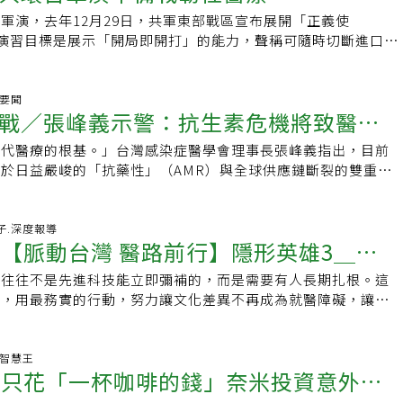
傳染途徑與一般呼吸道傳染病類似，主要是透過飛沫傳染。人體
別都可能幾個禮拜後就會痊癒，事實上，這是梅毒的障眼法，梅
軍演，去年12月29日，共軍東部戰區宣布展開「正義使
約經過4天到14天左右就會出現症狀，部分患者屬於「無症狀感
體內大肆擴張，不僅會侵犯心臟血管、神經系統，此時也具有
習。演習目標是展示「開局即開打」的能力，聲稱可隨時切斷進口能
，B19微小病毒主要是發生在小朋友身上，初期症狀如發燒、
力。林詠青表示，只要有過不安全性行為，就可能感染梅毒，以
勿恃其不來，恃吾有以待之」。姑不論對方是否有此能力，但的
，常被認為是一般感冒，家長可額外注意，孩子臉頰是否有出現
，如愛滋、淋病及Ｍ痘，他也提醒，愛滋病毒感染初期也常出現
對應盤點自我能力的關鍵時刻。戰爭不可能沒有死傷，台灣地狹
且皮疹處易有癢感，該皮疹恐延伸到軀幹跟四肢，一旦出現類似
如發燒、喉嚨痛、倦怠或淋巴腫大，容易被忽略。一旦有不安全
居危思安的幻想。醫療系統亦會在第一聲槍響後即刻進入最嚴苛
聲要聞
覺，並提醒醫師孩子身體出現鮮紅色皮疹，而孩子的皮疹通常會
戰／張峰義示警：抗生素危機將致醫療
七十二小時內盡速就醫，經醫師評估使用HIV暴露後預防性投
接受考驗。但醫療院所也唯有先存活得下來，才能談救死扶傷。
孩子，成人感染B19病毒後，出現皮疹的狀況較為少見，成人
8天，可大幅降低感染愛滋病毒的風險。疾管署指出，為提升國
掛免戰牌就自外於現代戰爭。醫院存活救人 需要兩種能力活得
節炎的症狀，這類症狀也會自行痊癒。而B19病毒較特別之
現代醫療的根基。」台灣感染症醫學會理事長張峰義指出，目前
台灣面臨「無藥可用」
能及提升篩檢可近性，已於Line@疾管家建置「性健康友善資
北榮民總醫院曾在行政院關鍵基礎設施的演練競賽中獲得寶貴經
其他的器官系統，像慢性血液性疾病、免疫功能低下及孕婦要特
於日益嚴峻的「抗藥性」（AMR）與全球供應鏈斷裂的雙重夾
括愛滋自我篩檢/匿名篩檢院所及指定醫事機構、性傳染病匿名
教學、研究、診療外的另一個領域。基本上可分為兩大部分：
說，慢性血液性疾病感染可能影響造血系統而造成嚴重的貧血、
素讓器官移植、複雜外科手術、癌症化學治療所伴隨的感染風險
PEP資源、性健康友善門診院所及保險套自動服務機等，民眾可依
醫院的日常，大量門急診與住院病人未必會減少，畢竟疾病或意
染期間可能較久無法清除病毒，及孕婦感染可能會造成胎兒貧血
危機不僅是公共衛生挑戰，更威脅到台灣得來不易的先進醫療成
搜尋相關資訊。
的發作；但卻可能會有不定時且連綿不絕的大量外傷、拿藥、和
會有死胎等狀況。林詠青也提醒，B19微小病毒可能造成心
行動，恐導致醫療體系的崩潰。抗藥性恐成全球公衛危機張峰義
好日子.深度報導
朋好友。因此，考慮的重要因素包括能源、水電的不斷；血庫、
事【脈動台灣 醫路前行】隱形英雄3＿原
方面的感染的症狀，心臟比較危險的狀況是造成心肌炎、神經系
題的核心，在於日益嚴峻的抗藥性。「若沒有抗藥性，傳統幾種
料、器械的供應；醫護和維護人力的調配；飲食被服的補充；資
炎或腦膜炎、在肝腎可能會造成肝炎或是腎臟發炎。以往發現造
大多數感染，但現在情況越來越嚴重。」他強調，早在COVID-
；甚至宿舍的興建等等。必須預設最差狀況下的完善供應鏈，精
，往往不是先進科技能立即彌補的，而是需要有人長期扎根。這
常見是心肌炎，一般病毒感染都有可能會造成心肌炎，且以往發
藥性已被世界各國視為頭號公衛危機之一，英國甚至由國務總理
載天數，可靠外援的時程和來源，力求醫院的持續有效運作。
護，用最務實的行動，努力讓文化差異不再成為就醫障礙，讓
致死率大約三成。林詠青說，B19微小病毒目前沒有特效藥、
更委託高級經濟專家組成團隊，評估抗藥性對全球GDP的嚴重
21大地震時曾有經驗，直升機立即掛載醫護藥品前進災區。近年
只是口號，而是能落在每一個山谷與聚落的真實承諾。從診間醫
面，主要還是靠支持性療法，在預防方式，如果咳嗽、打噴嚏都
著，抗藥性已從醫療問題，升級為衝擊全球經濟與財政的國安問
意外，仍可能有類似場景，也仍需預做機動性快速反應的分配和
德文盼改變原民醫療困境故事47主角：桃園復興區衛生所主任林
果是高風險族群都應該要避免跟有上呼吸道感染的人接觸，如果
析，先進國家已將此危機視為必須把握的「機會」，積極啟動國
鎖 須有設想演練新冠疫情期間，大多數醫院都有與傳染病和一
／台北報導「只要我還當主任的一天，這句話就會一直掛在牆
生活智慧王
公共場合，還是要戴口罩才可以避免透過飛沫感染。至於全球病
他們預見了二十年後若無藥可用的災難性後果。抗生素研發動能
月只花「一杯咖啡的錢」奈米投資意外獲
的經驗。若未來海空封鎖、交通中斷、且遭逢攻擊，必須有區域
忘初衷。」在桃園復興區衛生所主任林德文的辦公室裡，掛著一
辦公室主任李佳琳說明，B19微小病毒並非法定傳染病，不過
弱不堪為應對抗藥性，國際共識是「雙管齊下」，一是加強新抗
計和演練。或可以軍醫院與輔導會醫院為主，因已有北、中、
出的泰雅語「謝謝你」。這是病人家屬為了感謝他治好母親所留