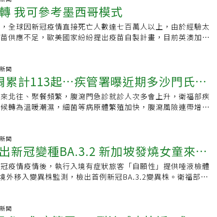
。多數民眾於秋冬接種疫苗或感染，到了隔年夏季，整體免疫保
轉 我可參考墨西哥模式
曾淑慧表示，國內發布旅遊疫情建議等級主要是以法定傳染病、
都有一些慢性病。三位個案於六月中旬出現症狀，因症狀為腦炎
中易感族群增加，容易形成疫情。其次，新冠病毒持續演化，這
評估，而環孢子蟲症非我國法定傳染病，在其他多數國家也不是
日本腦炎，經疾管署實驗室檢驗確診。此三名個案因感染腦炎，
同程度的免疫逃脫能力，使曾接種疫苗或感染者仍可能再次感
計，全球因新冠疫情直接死亡人數達七百萬人以上，由於經驗太
前不會發布旅遊疫情警示；疾管署會持續監測美國當地疫情狀
下降情形，或有抽搐狀況，而入住加護病房。目前兩名男性個案
學校停課，但暑假旅遊、聚會增加與長時間待在空調室內等因
疫苗供應不足，歐美國家紛紛提出疫苗自製計畫，目前英澳加等
有恢復，所以繼續在加護病房治療。至於，彰化縣花壇鄉的七十
人的傳播，有助於病毒傳播。曾淑慧說，新冠疫情高峰主要受到
ＲＮＡ技術的國際藥廠合作，直接在當地設廠生產；墨西哥則是
護病房治療後，病況有改善、意識清楚，目前已轉出加護病房，
疫力及人群活動等因素影響。65歲以上長者及其他重症高風險
本土企業結盟，採技術轉移在地生產的模式，強化區域應變能
有完全恢復，現在仍住院接受復健照顧。曾淑慧說，衛生單位調
新新冠疫苗，維持足夠保護力，降低感染後發生重症及死亡風
阻止新興病毒的主要工具，新冠疫情期間各國都面臨疫苗不足的
氣新聞
地附近均有水稻田或鴿舍及豬舍等高風險場域，衛生單位已於個
周累計113起…疾管署曝近期多沙門氏菌
自去年10月起，累計136例新冠併發重症本土病例，其中18例
○二一年至二○二二年間與國際藥廠簽署十年的合作關係，直接
風險場域懸掛誘蚊燈，提醒當地醫療院所提高通報警覺，同時加
5歲以上長者占72.1%，及具慢性病史者占83.8%為多，
藥生產與臨床研發的基地，朝向「本土製造」的疫苗供應鏈前
及適齡幼童預防接種等防治措施。疾管署監測資料顯示，國內今
南來北往、聚餐頻繁，腹瀉門急診就診人次多會上升，衛福部疾
疫情還會上升
本季新冠疫苗。全球近期新冠病毒陽性率上升，除東地中海呈下降
品生產能力，常態性可年產一億劑，但在疫情大流行時可擴充生
病例，台灣每年5至10月為日本腦炎流行季，其中6至7月為流行
氣候轉為溫暖潮濕，細菌等病原體繁殖加快，腹瀉風險連帶增
上升趨勢；鄰近國家與地區，如中國、香港、日本、韓國及新加
達自給自足的目的，該項計畫已在今年三月進入營運階段。同
中心主任郭宏偉說，國內目前正處在高峰期，2022至2025年全
指出，上周因腹瀉至門急診就診人次達12.5人次，較前一周上
球流行變異株以NB.1.8.1為主，其次為JN.1及XFG。疾管署
簽署十年合作計畫，生產基地則設於墨爾本蒙納許大學，澳洲總
分別為13、16、16及14例，以40歲以上成人較多，但各年齡層
兩件重大腹瀉群聚個案，致病菌都是沙門氏菌，研判下周疫情還會
月12日，本季新冠疫苗接種累計約173.2萬人次，65歲以上接種
斯（AnthonyNormanAlbanese）甚至認為此計畫保護澳洲
提醒民眾應提高警覺，不可掉以輕心。曾淑慧說，台灣傳播日本
參與近期宮廟進香活動，應注意手部衛生。疾管署指出，國內第
氣新聞
.97%、第2劑0.51%。國際研究發現，接種當季新冠疫苗，可在
該設施正式運作後，也可年產一億劑疫苗，除持續供應新冠疫苗
出新冠變種BA.3.2 新加坡發燒女童來台
三斑家蚊、環紋家蚊及白頭家蚊為主，常孳生於水稻田、池塘及
11日間，因腹瀉至醫院門急診就診人次，達12萬5205人次，較
提供額外保護，可降低約48%至50%，因新冠病毒至急診或緊
能快速開發禽流感或其他新出現病原體的疫苗。至於北美加拿大
大部分的人感染日本腦炎無明顯症狀，有症狀者會有頭痛、發燒
87人次上升4.5%。疾管署疫情中心主任郭宏偉指出，全國近4周共
可降低約53%至55%住院風險。曾淑慧提醒，民眾出入醫療照
應鏈模式，國際藥廠在加拿大建立製造設施，並與當地研發團隊
新冠疫情疫情後，執行入境有症狀旅客「自願性」提供唾液檢體
可能出現意識改變、對人時地不能辨別、全身無力等，甚至昏迷
群聚通報案件，發生場所以餐旅宿業為主，其中依病原體區分，檢
聚集且無法保持適當距離或通風不良場所時，建議自主佩戴口
自動充填，強化生產與供應鏈韌性，在去年九月已產出首批加拿
V-2境外移入變異株監測，檢出首例新冠BA.3.2變異株。衛福部疾
提醒，民眾應儘量避免於清晨或傍晚等病媒蚊活動時段，於豬
8.1%，細菌行病原則占12.5%，分別為金黃色葡萄球菌4件、沙
或呼吸道症狀建議盡量在家休息，避免不必要外出；另具重症風
疫苗。南美的墨西哥則在今年二月與國際藥廠簽署合作備忘錄，
說，全球首度監測新冠病毒株BA.3.2為4個月前，但目前流行情
舍等病媒蚊高風險場所活動，如果無法避免，應穿著淺色長袖衣
同時檢出前述2種細菌。近期白沙屯媽祖進香，吸引全台諸多民
如出現疑似症狀應儘速就醫，可由醫師評估進行快篩或自行使用
建工廠不同的是增加「本土企業深度結盟」的模式，將生產的技
，競爭能力比不上現有病毒，可說是「非優等生」，但仍將持續
使用政府機關核可，含敵避(DEET)、派卡瑞丁(Picaridin)或
，民眾密集群聚。疾管署研判，下周腹瀉疫情還會上升，且與宮
並經醫師評估可針對具重症風險因子的新冠快篩陽性者開立抗病
的本土藥廠，並利用既有的充填分裝能力，強化墨西哥在地生產
類新冠病毒的占比及流行情形。林明誠說，檢出個案為新加坡籍
氣新聞
35)成分的防蚊藥劑。疾管署呼籲，預防日本腦炎最有效的方法為接
淑慧指出，近期氣溫上升，病原體繁殖速度增加，容易引發腸胃