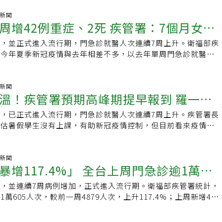
溫，疫苗接種需求也快速攀升，近一周接種人數暴增5倍，但全
PCV20或PCV21即可。曾接種23價疫苗（PPV23）或13價、
萬餘劑，衛生局呼籲符合資格民眾盡快接種，以免錯失保護力。
氣新聞
要符合規定間隔時間，也可銜接補接1劑新型疫苗。不過，若過去
周增42例重症、2死 疾管署：7個月女嬰
截至目前累計48例新冠併發重症，其中7例死亡，死亡個案皆為
（或PCV15）加PPV23，或已接種過PCV20、PCV21者，原則
反映高齡族群仍是疫情衝擊最嚴重的一群。目前高雄65歲以上長
，不需再次施打。而19至64歲高風險族群若於65歲前已完成舊
，並正式進入流行期，門急診就醫人次連續7周上升。衛福部疾
重症病例
5.8%，仍有近四分之三長者處於保護力不足狀態，若本身有慢
且距前一劑滿5年後，可再追加1劑PCV20或PCV21，以進一步
今年夏季新冠疫情與去年相差不多，以去年單周門急診就醫逾1
速完成接種，以降低重症及死亡風險。疫情升溫也帶動疫苗施打
管署發函醫界，鼓勵尚未接種本季新冠疫苗的民眾盡快施打，並
重症確診人數是48例，今天公佈上周為42例，目前重症分布在
最近一周共有5940人接種新冠疫苗，是前一週的5倍，但目前
民接種期限延長至2026年9月28日。肺炎鏈球菌是高齡者及慢
新冠病毒感染併發重症個案，新增42例本土重症病例及2人死
1萬餘劑。配合中央政策，新冠疫苗全民接種延長至9月28日，
命感染源之一，感染後可能造成嚴重併發症，尤其65歲以上長
本土重症病例創今年新高，更有今年年齡最小的重症個案。疾管
氣新聞
起滿6個月以上、尚未接種本季疫苗者皆符合資格，尤其經常搭乘
溫！疾管署預期高峰期提早報到 羅一
下者及多重慢性病患者，罹患重症與死亡風險明顯較高。疾管署
說，2位死亡病例中，一名為70多歲男性，患有糖尿病等慢性疾
人潮密集場所，或近期有出國規畫民眾，更應把握最後接種機
種流程，由過去兩劑改為單劑接種，提高民眾接種意願，建立更
曾接種新冠疫苗，但未接種第2劑疫苗，7月中旬出現發燒症狀，
病毒帶回家中、傳染高齡親友風險。衛生局提醒，疫苗接種後約
，已正式進入流行期，門急診就醫人次連續7周上升。疾管署長
月「這時候」
新冠疫情預估於8月中旬將達疫情高峰，疾管署已發函提醒醫
新冠快篩為陽性，給予抗病毒藥物治療，但2天後卻出現意識喪
夠保護力，除接種疫苗外，民眾仍應落實自主防疫，進入醫療院
預估暑假學生沒有上課，有助新冠疫情控制，但目前看來疫情比
個案仍應優先使用倍拉維（Paxlovid）及瑞德西韋
心跳，經急救無效於當天死亡，死因為新冠病毒感染，合併雙側
機構，或搭乘大眾運輸、處於密閉或擁擠場所時，建議佩戴口
期，預計疫情高峰期落在8月下旬，隨新冠疫情進入流行期，高
vir）等抗病毒藥物治療。至於不適合使用倍拉維的慢性病患者，由於
另，重症個案中，有一名南部年滿7個月女嬰，為本流行季，也
手、落實咳嗽禮節等防疫習慣，以降低感染及傳播風險。
預估8月16日達最高點，單周就醫高達5.1萬人次，隨後進入高
nupiravir）藥品已全數屆期銷毀，未來將改以舒冠效作為替代
最小的個案，其沒有潛在病史，雖然月齡已可接種新冠疫苗，但
月下旬開始下降。疾管署統計，7月20至26日接種疫苗人數，包
氣新聞
高風險患者仍能及時接受抗病毒治療，降低重症及死亡風險。
旬，家屬發現女嬰出現全身發燙症狀，送醫過程中又出現全身抽
暴增117.4%」 全台上周門急診逾1萬人
合計為7607人，相較前一周的2655劑，打氣明顯翻了3倍。羅
嘴唇發紫等症狀，經確診感染新冠病毒，並收治於加護病房治
市衛生局回報新冠疫苗的需求量都有明顯上升。因此，昨天、今
、恢復意識，但仍在加護病房觀察中。林詠青說，目前已開放6
，並連續7周病例增加，正式進入流行期。衛福部疾管署統計，
疫苗給予台北市，全國共配送2.8萬劑，7月30日會再配送8萬
民眾都能接種新冠疫苗，呼籲符合接種條件應盡速接種。另提醒
萬605人次，較前一周4879人次，上升117.4%；上周新增42
送10.8萬劑疫苗。羅一鈞表示，去年5月中旬至7月的夏季流行
55歲以上原住民及免疫不全者等3類高風險對象如已接種1劑且間
2例本土死亡病例。疾管署表示，考量國內新冠疫情升溫，已將
38萬劑疫苗，目前庫存仍有43萬多劑，應足以應付目前至9月
天)，請盡速接種第2劑，再提升保護力，有效降低重症或死亡發生風
種措施延長至今年9月28日。疾管署發言人曾淑慧說，去年10