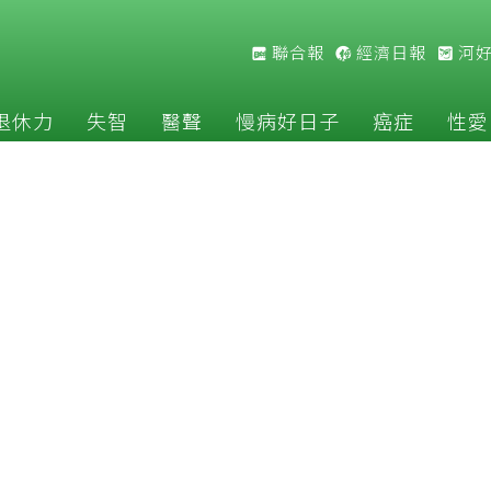
聯合報
經濟日報
河
退休力
失智
醫聲
慢病好日子
癌症
性愛