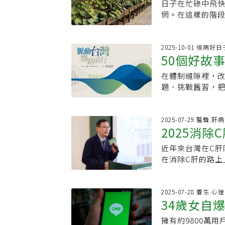
日本、美國將他列
生素的研發，二
日子在忙碌中飛快
得大大滿足
南、東、外島醫
下的禮物，也成為
情，日本從去年的
跚。張峰義直言
惘。在這樣的階
輔，畫定責任範
同為泰雅族的林
略微上升，不過
原因是「投報率
居住在千葉縣的5
無，戰時立即轉
醫療匱乏的困境
常的波動情況。李
為延緩抗藥性，
用每月約500元
有以待之」。堅
源。他回憶，有
之間，占比是最多
的研發成本。這
「種菜人生」，
2025-10-01 慢病
時亦復如是。唯
「等孩子要出生
看，日本在去年
50個好故
市場動能。他更
習慣過去長年在
地的演練，切不
為了省錢，整個孕
概是前兩年是有
能無法完全借鏡
言：「以前最多
發生。」除了行醫
在體制縫隙裡，
制度
集。
是遵循西方指引
外食，從沒想過
歷經十多年努力
題、挑戰舊習，
療指引與製造能
再忍受漫長通勤
一。他特別強調
持與對話，都是撼
法對抗抗藥性細
家裡，她感受到
歧視或誤解。殖民
故事01主角：台
上面對如金屬β-
杯咖啡」的代價
府統治時期，強
著特殊的定位，
2025-07-29 醫聲.肝
至三種，且不一
約6000日圓(約
2025消除
代相傳的社會弱
麗的醫師工作，
台灣的「抗生素
都沒收成，想一
奪了原民賴以生
視而不見的勞權
戰略，政府對外
是，今年3月，她
近年來台灣在C肝
感染率上升
愁，也讓後代對
下。2017年成
完全依賴進口，
田裡翻土，等待
在消除C肝的路上
健康問題的主因
受僱醫師勞動權
界、醫界與產業
時候，「要是沒
染率持續上升；2
深層的原因。制度
臨床保障與公衛
從政策、研發、
大大的心靈滿足
是，合併HIV感
資源與預算，但
場的改善進度。
療體系，將因抗
新的生活態度。
歲青壯年男性，顯
2025-07-28 養生.
說，原鄉只有基
本；發起醫界性
34歲女自
自己創造風景」，
的主要感染對象。
多病患等到病情
質和資源分配的
小花費，卻帶來
監測機制近年來逐
宜，林德文說明
社會支持。人力流
擁有約9800萬
精神內耗真