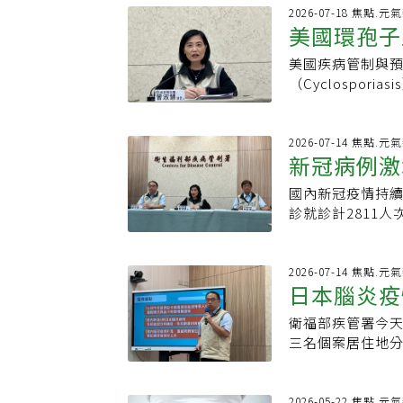
上旬的流行期。7
險。
月起，累計203
2026-07-18 焦點.元
應台北市基層診
美國環孢子
長者占73.4%、
立莫納皮拉維，
病例變異株以NB.
緊急授權已在202
美國疾病管制與預
被寄生蟲感
萬人次，65歲以上
效，目前全數改用
（Cyclospo
重症病例仍以65
新冠治療的有效
34州，累計至少
苗。考量國內新
區，整理新冠疫
示，被感染最常
擴大種措施延長至
拉維（Paxlov
師近期旅遊史。
2026-07-14 焦點.元
Moderna疫苗約
新冠病例激
醒，原本預估說
淑慧說明，環孢子蟲症
期至7月31日，
比預估提早達到
引起的腸胃道感染
55歲以上原住民
國內新冠疫情持續
入流行期
仍提醒民眾盡速
14天（平均約1
天），請儘速接種
診就診計2811人
腹部絞痛、腹脹
示，因應近期新
本土病例，無新增
療，腹瀉可能持續
毒藥物倍拉維(Pax
在低點震盪，但
（FDA）及各州
瑞德西韋亦有庫存
恐達5000人次
2026-07-14 焦點.元
鮮蔬果有關。曾
日本腦炎疫
各區署呈上升趨
值0.3%，即進
果前應充分清洗
略升；全球流行變異
入高峰期，預計8
明的生食；處理
衛福部疾管署今天
有風險」
峰期感染達20萬人
熟食分開處理，
三名個案居住地分
年夏季新冠高峰期
水樣腹瀉，尤其
女，年齡皆為70
也都出現夏季新
同用餐後多人陸
發燒、全身不適
冠疫苗或自然感染
飲食史及接觸史
目前均住院治療
2026-05-22 焦點.元