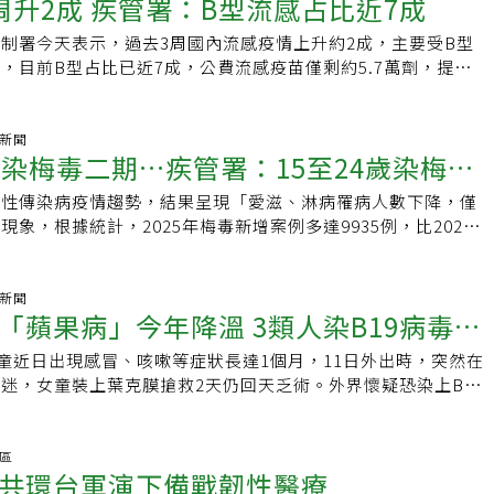
染後導致嚴重併發症或死亡風險。
周升2成 疾管署：B型流感占比近7成
學院小兒科特聘教授黃立民認為，日本及韓國都曾經提到與國際
境外移入個案，其3月14日搭機來台旅遊，個案因發燒至38.5
我國幼兒常規接種時程為出生滿15個月接種第1劑，間隔12個
呼籲民眾參與進香活動時，應注意手部衛生、呼吸道禮節，也要
，而台灣或許可以參考墨西哥模式，由國際藥廠技轉相關技術，
機檢疫站攔檢，且自願提供唾液檢體篩檢，經送疾管署研檢中心
眾應按時帶家中適齡幼兒至各地衛生所或合約院所接種日本腦炎
吃」，如有相關症狀，盡量待在家中休息。曾淑慧說，上周2起
制署今天表示，過去3周國內流感疫情上升約2成，主要受B型
裝是較理想的狀況。
.2。該女童入境前14天皆在新加坡，來台旅遊為3月14日至20
感染衍生嚴重後遺症。若住家或活動地鄰近豬舍、水稻田等高風
件，均為沙門氏菌感染，而整體案件中大宗為諾羅感染，分析二
，目前B型占比已近7成，公費流感疫苗僅剩約5.7萬劑，提醒高
階詢問，個案近12個月內未接種新冠疫苗。林明誠說，經
落實防蚊措施，如自覺有感染風險的成人，可前往旅遊醫學門診
，諾羅病毒傳染途徑與病人密切接觸或吸入嘔吐物有關，也可能
。衛生福利部疾病管制署疫情中心副主任李佳琳今天在例行疫情
執行登革熱血清採檢及新冠病毒唾液自願採檢，同時開立入境24
苗。
染的食物或水；沙門氏菌傳播途徑，主要為攝入受汙染的水或食
期疫情上升，3月15日至21日門急診就診計9萬5343人次，較前
，個案已於3月20日離境。另，日本新冠整體疫情下降，變異株
雞蛋、肉類等，或接觸受感染的家禽、馬牛等。諾羅病毒主要症
人次上升6.5%。社區流行之呼吸道病原體，李佳琳說明，以流感病
氣新聞
為多，若單看沖繩縣，近四周疫情上升1.2倍，第9周至第12周定醫平
砲染梅毒二期…疾管署：15至24歲染梅毒
並伴隨低燒等症狀，通常持續時間為48至72小時，潛伏期10至
型占69.6%，其次為A型H3N2占27.8%。3月17日至23日新
6上升至3.47。沖繩最近一周是全國第二高的縣，僅次於岩手縣，
間為每年11月至隔年4月；沙門氏菌常見症狀包括腹瀉、發燒、
重症病例及4例死亡病例；本流感季累計591例重症，其中118例
有全國的，並沒有個別地區的資訊。林明誠說，依世界衛生組織
內性傳染病疫情趨勢，結果呈現「愛滋、淋病罹病人數下降，僅
％ 增幅最高
能出現血便，症狀通常持續2至7天，好發時間為夏季。曾淑慧
65歲以上長者占60%及具慢性病史者占82%為多，82%未接種
目前疫苗對BA.3.2仍具重症保護力，呼籲新冠重症高風險族群，
象，根據統計，2025年梅毒新增案例多達9935例，比2024
生食生飲，澈底煮熟後再食用；食品應妥善覆蓋與保存，食用前
管署發言人林明誠表示，值得注意的是，流感疫情近3周疫情緩
護力還是最有效預防重症的方法。
15歲到24歲年輕族群罹患梅毒的病例，去年接近有2千例，與六
色或口感異常，應避免食用，以降低風險。
右，推測主要來是受到B型占比上升關係；不過仍預估不會進入
倍，若與前年罹病人數相比，上升約8%，為各年齡層之最。去
過過年那1波。林明誠提醒，全台公費流感疫苗僅剩5.7萬劑，
病患者為879例、淋病6417例，與前年相比，分別下降12%與
氣新聞
風險族群仍要抓緊時間，趕快去打疫苗，以減低重症死亡風險。
「蘋果病」今年降溫 3類人染B19病毒需
病例上升2%。疾管署副主任李佳琳表示，梅毒罹病病例雖然以25
疾管署表示，鄰近之日韓、中國及香港疫情均下降或低於基線
宗，但15歲到24歲的年輕族群，從2020年起，就出現上升趨勢，
A型H3N2，其餘流行B型，新加坡疫情持平。
女童近日出現感冒、咳嗽等症狀長達1個月，11日外出時，突然在
心肌炎恐致死
8例，一路上升到去年的1892例。疾管署防疫醫師林詠青表示，梅
迷，女童裝上葉克膜搶救2天仍回天乏術。外界懷疑恐染上B19
你以為他痊癒了」，曾有一名19歲的男大生，使用交友軟體結
署說明，相關檢驗結果需由法醫研究所公布，不過慢性血液性疾
晚發生不安全的無套性行為，事後生殖器出現潰瘍，因不會疼
及孕婦要特別注意，若不幸因感染B19病毒併發心肌炎，致死
意，當普通皮膚病處理，原以為生殖器的潰瘍癒合，病情已經痊
署防疫醫師林詠青表示，B19病毒在日本被稱為「蘋果病」，國
華區
月後，手腳出現紅疹，合併發燒，經診斷已是梅毒第二期。林詠
共環台軍演下備戰韌性醫療
「傳染性紅斑」。B19微小病毒通常造成的症狀都是輕微，且
第一期為無痛性生殖器潰瘍（硬性下疳）、二期梅毒的手掌腳底