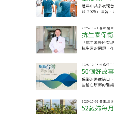
可以自行痊癒，
紅疹，這兩個期
近年中共多次環台
若暴露到病毒後，
毒病毒此時正在
命-2025」演
染者」。林詠青說
「極強」的傳染
源的生死線。「
頭痛、肌肉痠痛
及其他性傳染病
確已是各行各業
鮮紅色的皮疹，
類似感冒症狀，
人稠，更不能有
2025-11-21 醫聲.醫
症狀就需提高警
抗生素保衛
性行為，一定要在
的戰場狀態，並
自行痊癒。相較於
藥，並連續服藥2
畢竟，醫院無法高
通常會關節痛跟關
「抗生素是所有
體系崩潰，
人性傳染病防治知
下來的關鍵，臺
處，是會侵犯到
抗生素的問題，在
源地圖」，內容包
驗，那是在日常
別注意。林詠青
擊。無效的抗生
諮詢、PrEP及
一、生存能力：
免疫功能低下感
將無法控制，此
需求及所在位置
外不會察言觀色
或水腫，也有可能
果，若還不採取
2025-10-15 慢病
焦慮的病人與親
50個好故
臟、神經跟肝腎
提到，抗生素問
氧氣、藥品、敷
統可能會造成腦
抗生素就足以應對
訊和客服的準備
偏鄉的醫療缺口
鄉守護者
成致死的狀況最
19疫情之前，抗
算自行運作的承
些留在原鄉的醫
現感染造成心肌炎
卡麥隆出面主持，
二、前進能力：9
「健康平權」不
疫苗，在治療方
衝擊。「這意味
考量因應天災等
師到政策推手 林
要遮眼口鼻，如
題。」張峰義分
準備。面對海空封
德文記者陳慶安
2025-10-08 養生.
前往人潮比較多
家級戰略，因為
52歲婦每
般病人兩面作戰
上，提醒自己莫
毒流行狀況，防疫
不足、供應鏈脆
聯防的概念、設
塊用路邊石板拼