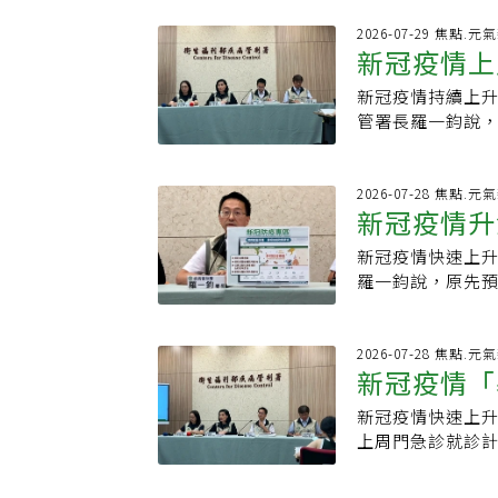
疫苗。隨著疫情升
疫苗，只要接種1劑
市疫苗庫存僅剩1
2026-07-29 焦點.元
15價疫苗者，只
新冠疫情上
衛生局指出，高雄
已完整接種PCV13
65歲以上長者，
上已具完整保護力
新冠疫情持續上升
成今年最小
者疫苗接種率僅2
制接種，年滿65歲
管署長羅一鈞說，
性疾病，更應儘
提升保護力。疾
萬人次相比，該周
潮。衛生局表示，
將公費新冠疫苗全
各年齡層，以上周
全市疫苗庫存僅剩
性病患者常見的致
亡，其中，42例
2026-07-28 焦點.元
自去年10月1日
新冠疫情升
者、免疫功能低
署防疫醫師林詠青
大眾運輸、出入
希望透過簡化接
病，於去年10月
會，也能降低將
新冠疫情快速上升
鈞：落在8
完整的免疫保護。
並到醫院就醫，經
需2周才能建立足
羅一鈞說，原先
界，目前新冠感染
失，失去呼吸、
所、長照及幼托
預估提早達到高峰
（Remdesi
肺炎及呼吸衰竭。
罩，並養成勤洗
峰期將提前一周，
莫納皮拉韋（Mol
是今年以來年齡
原期一至二周，9
2026-07-28 焦點.元
治療選項，確保
未曾接種。7月下
新冠疫情「
括第一劑、第二劑
搐、眼睛上吊、
一鈞指出，各縣
療，目前已經退燒
新冠疫情快速上升
次
天已配送6000劑
個月以上的全國
上周門急診就診計1
劑，預估本周共配
65歲以上長者、
例本土重症病例、
期，民眾整體接種
隔6個月(180
公費新冠疫苗擴大