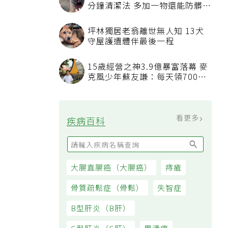
看更多
最新文章
睡眠不足「血管如擰抹布被擠
壓」 專科醫：最被忽略的抗老方
法
吃飯時喝水稀釋胃酸不消化？營
養師揭「反而有好處」某些族群
才要禁
發表上千篇文章打臉健康偽科學
林慶順教授驚傳意外過世