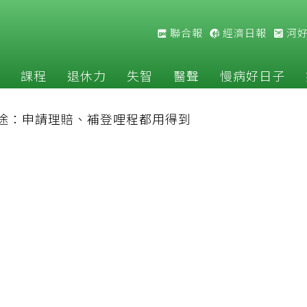
聯合報
經濟日報
河
課程
退休力
失智
醫聲
慢病好日子
途：申請理賠、補登哩程都用得到