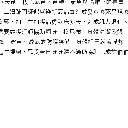
27天後，拔除氣管內管轉至無負壓隔離室的專責
、二姆趾因疑似感染新冠病毒造成發炎壞死呈現
換藥，加上在加護病房臥床多天，造成肌力退化
需要靠護理師協助翻身、換尿布、身體清潔及餵
分鐘，穿著不透氣的防護裝備，身體裡早就流滿熱
遮住視線，忍受著自身身體不適仍協助完成許伯