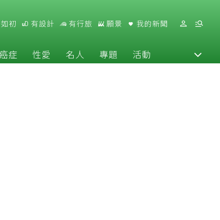
好如初
有設計
有行旅
願景
我的新聞
癌症
性愛
名人
專題
活動