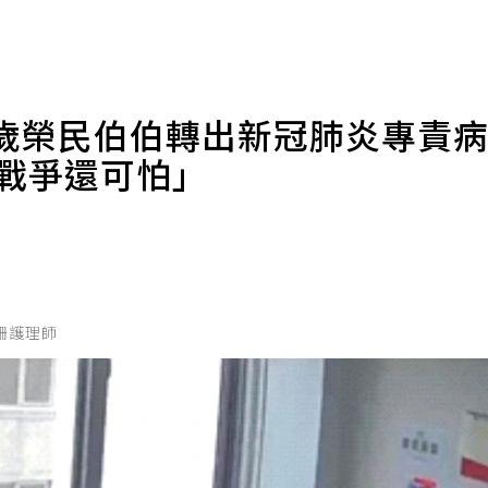
74歲榮民伯伯轉出新冠肺炎專責
比戰爭還可怕」
依珊護理師