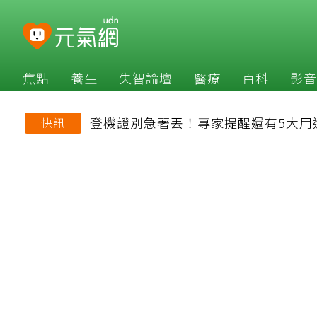
焦點
養生
失智論壇
醫療
百科
影音
登機證別急著丟！專家提醒還有5大用
快訊