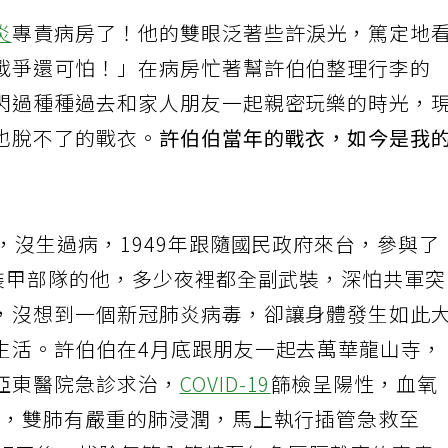
炎
專責病房了！他的雙眼泛著些許淚光，篤定地
戰爭還可怕！」在病房忙著幫許伯伯整理行李的
閃過種種過去和家人朋友一起親密玩樂的時光，
也脫不了的戰衣。
許伯伯當年的戰衣，如今是我
，沒生過病，1949年跟隨國民政府來台，參與了
為裝甲部隊的他，多少夜裡都全副武裝，深怕共軍
，沒想到一個新冠肺炎病毒，卻讓身體發生如此
生活。許伯伯在4月底跟朋友一起去萬華龍山寺，
亞東醫院急診求治，
COVID-19
篩檢呈陽性，血氧
現，雙肺有嚴重的肺浸潤，馬上執行插管急救至