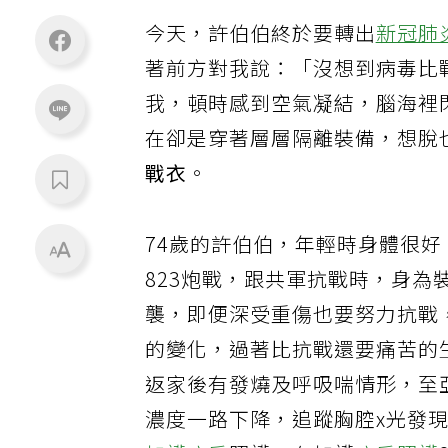
今天，許伯伯終於要轉出
新冠肺
著前方對我說：「沒想到病毒比
我，頓時感到空氣凝結，腦海裡
在卻是穿著層層隔離裝備，想脫
戰衣
。
74歲的許伯伯，年輕時身體很好
823炮戰，跟共軍抗戰時，身
襲，即便深受重傷也要努力抗戰
的變化，過著比抗戰還要痛苦的
返家後有發燒及呼吸喘情形，至
濃度一路下降，追蹤胸腔x光發