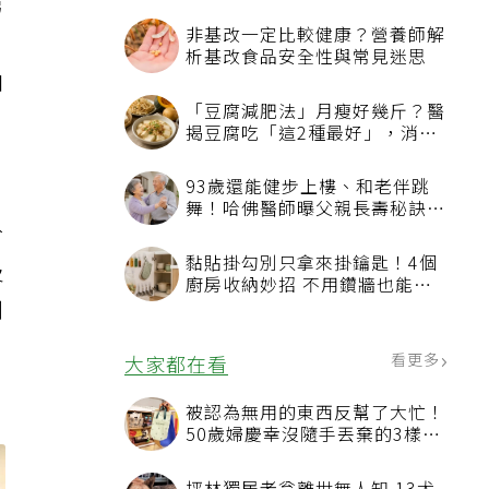
第
伯
，
於
及
到