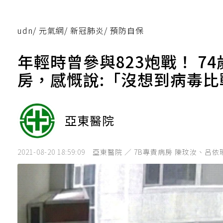
udn
/
元氣網
/
新冠肺炎
/
預防自保
年輕時曾參與823炮戰！ 
房，感慨說:「沒想到病毒
亞東醫院
2021-08-20 18:59:09
亞東醫院 ／ 7B專責病房 陳玟汝、呂