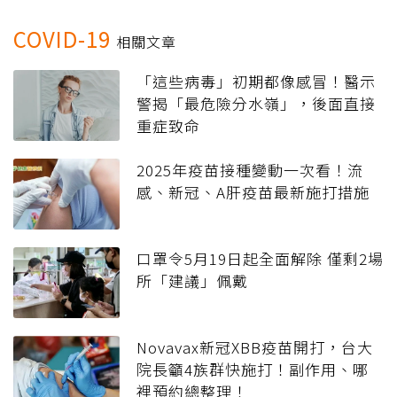
COVID-19
相關文章
「這些病毒」初期都像感冒！醫示
警揭「最危險分水嶺」，後面直接
重症致命
2025年疫苗接種變動一次看！流
感、新冠、A肝疫苗最新施打措施
口罩令5月19日起全面解除 僅剩2場
所「建議」佩戴
Novavax新冠XBB疫苗開打，台大
院長籲4族群快施打！副作用、哪
裡預約總整理！