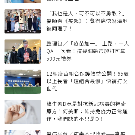
「我也是人，可不可以不勇敢？」
醫師看《疫起》：覺得痛快淋漓地
被同理了！
整理包／「疫苗加一」 上路，十大
QA 一次看！這幾個縣市施打可拿
500元禮券
12組疫苗組合保護效益公開！65歲
以上長者「這組合最慘」快補打次
世代
維生素D竟是對抗新冠病毒的神奇
療方！何美鄉：維持免疫力正常運
作，我們缺的不只是D！
醫病平台／病毒不理政治——當疫