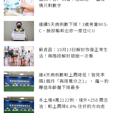
情只剩數字
連續5天病例數下降！3歲男童MIS-
C，臉部軀幹出疹一度住ICU
蘇貞昌：10月13日解封恢復正常生
活！兩階段解封措施一次看
連4天病例數較上周降低！致死率
隔1個月「再降萬分之1」， 羅一鈞
曝這年齡層下降最多
本土增4萬2122例、境外+258 周志
浩：較上周降6.8% 往好的方向走