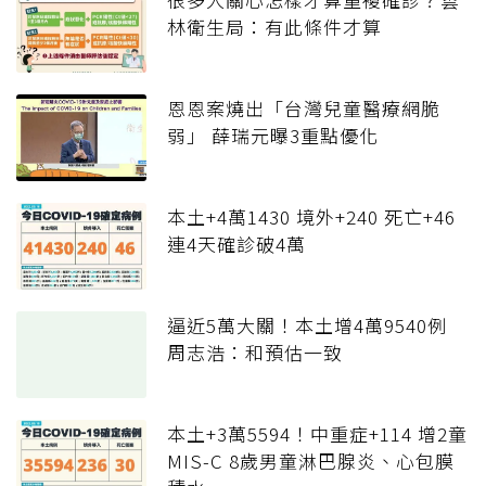
林衛生局：有此條件才算
恩恩案燒出「台灣兒童醫療網脆
弱」 薛瑞元曝3重點優化
本土+4萬1430 境外+240 死亡+46
連4天確診破4萬
逼近5萬大關！本土增4萬9540例
周志浩：和預估一致
本土+3萬5594！中重症+114 增2童
MIS-C 8歲男童淋巴腺炎、心包膜