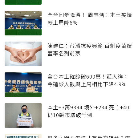
全台同步降溫！ 周志浩：本土疫情
較上周降6%
陳建仁：台灣抗疫典範 首劑疫苗覆
蓋率名列前茅
全台本土確診破600萬！莊人祥：
今確診人數與上周相比下降4.9%
本土+3萬9394 境外+234 死亡+40
仍10縣市增破千例
很多人關心怎樣才算重複確診？雲