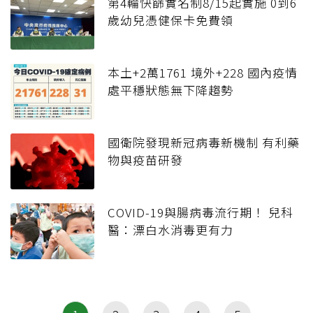
第4輪快篩實名制8/15起實施 0到6
歲幼兒憑健保卡免費領
本土+2萬1761 境外+228 國內疫情
處平穩狀態無下降趨勢
國衛院發現新冠病毒新機制 有利藥
物與疫苗研發
COVID-19與腸病毒流行期！ 兒科
醫：漂白水消毒更有力