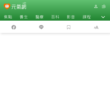
焦點
養生
醫療
百科
影音
課程
退休