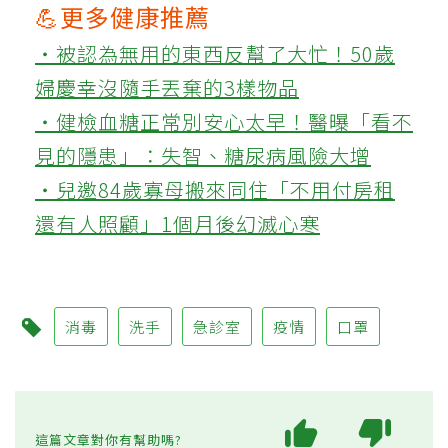
💪更多健康推薦
‧被認為無用的東西反幫了大忙！50歲
婦慶幸沒隨手丟棄的3樣物品
‧健檢血糖正常別安心太早！醫曝「看不
見的隱患」：失智、糖尿病風險大增
‧兒邀84歲寡母搬來同住「不用付房租
還有人照顧」1個月後幻滅心寒
消毒
洗手
急診室
疫情
口罩
這篇文章對你有幫助嗎?