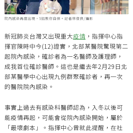
院內感染再度出現，5招教你自保。記者林俊良/攝影
新冠肺炎台灣又出現重大
疫情
，指揮中心指
揮官陳時中今(12)證實，北部某醫院驚現第二
起院內感染，確診者為一名醫師及護理師，
成我首位確診醫師。這也是繼去年2月29日北
部某醫學中心出現九例群聚確診者，再一次
的醫院院內感染。
事實上過去有感染科醫師認為，入冬以後可
能疫情再起，可能會從院內感染開始，屬於
「最壞劇本」。指揮中心曾就此提醒，在社