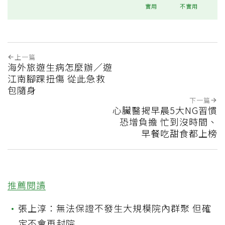
實用
不實用
上一篇
海外旅遊生病怎麼辦／遊
江南腳踝扭傷 從此急救
包隨身
下一篇
心臟醫揭早晨5大NG習慣
恐增負擔 忙到沒時間、
早餐吃甜食都上榜
推薦閱讀
•
張上淳：無法保證不發生大規模院內群聚 但確
定不會再封院