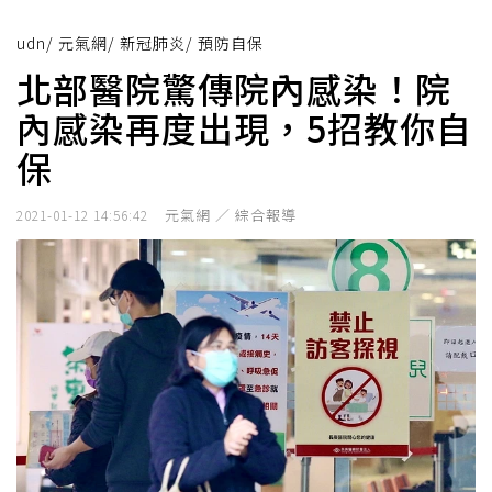
udn
/
元氣網
/
新冠肺炎
/
預防自保
北部醫院驚傳院內感染！院
內感染再度出現，5招教你自
保
元氣網 ／ 綜合報導
2021-01-12 14:56:42