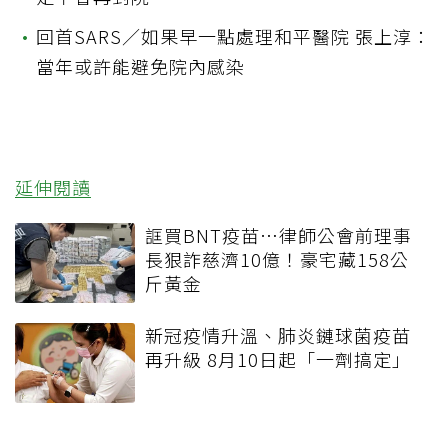
•
回首SARS／如果早一點處理和平醫院 張上淳：
當年或許能避免院內感染
延伸閱讀
誆買BNT疫苗…律師公會前理事
長狠詐慈濟10億！豪宅藏158公
斤黃金
新冠疫情升溫、肺炎鏈球菌疫苗
再升級 8月10日起「一劑搞定」