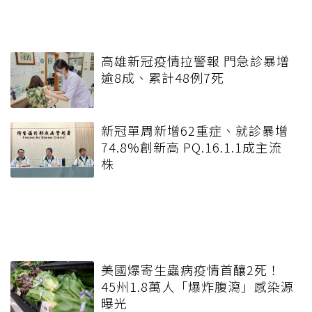
高雄新冠疫情拉警報 門急診暴增
逾8成、累計48例7死
新冠單周新增62重症、就診暴增
74.8%創新高 PQ.16.1.1成主流
株
美國爆寄生蟲病疫情首釀2死！
45州1.8萬人「爆炸腹瀉」感染源
曝光