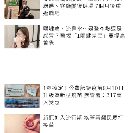
廚房、客廳變復健場 7個月後重
返職場
喉嚨痛、流鼻水⋯是登革熱還是
感冒？醫揭「1關鍵差異」要提高
警覺
1劑搞定！公費肺鏈疫苗8月10日
升級為新型疫苗 疾管署：317萬
人受惠
新冠進入流行期 疾管署籲民眾打
疫苗