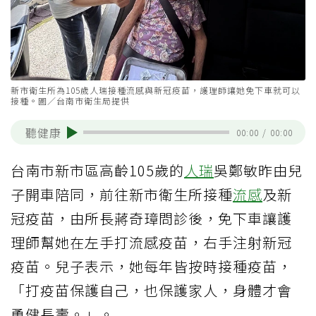
新市衛生所為105歲人瑞接種流感與新冠疫苗，護理師讓她免下車就可以
接種。圖／台南市衛生局提供
聽健康
00:00
/
00:00
台南市新市區高齡105歲的
人瑞
吳鄭敏昨由兒
子開車陪同，前往新市衛生所接種
流感
及新
冠疫苗，由所長蔣奇璋問診後，免下車讓護
理師幫她在左手打流感疫苗，右手注射新冠
疫苗。兒子表示，她每年皆按時接種疫苗，
「打疫苗保護自己，也保護家人，身體才會
勇健長壽。」。