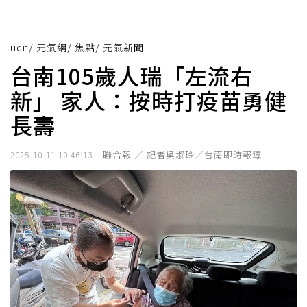
udn
/
元氣網
/
焦點
/
元氣新聞
台南105歲人瑞「左流右
新」 家人：按時打疫苗勇健
長壽
聯合報 ／ 記者吳淑玲／台南即時報導
2025-10-11 10:46:13