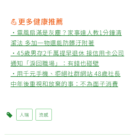
💪更多健康推薦
‧電風扇滿是灰塵？家事達人教1分鐘清
潔法 多加一物還能防髒汙附著
‧45歲男存2千萬提早退休 接信用卡公司
通知「淚回職場」：有錢也碰壁
‧用千元手機、拒絕社群網站 48歲社長
中年後重視和放棄的事：不為面子消費
人瑞
流感