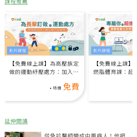
課程推薦
影片課程
影片課程
【免費線上課】為高壓族定
【免費線上課】
做的運動紓壓處方：加入行
燃脂體育課：超
動、增肌、互動元素，0基
氧」高壓族在家
免費
礎也能做！
負擔
特價
延伸閱讀
從急診醫師變成中風病人！他把