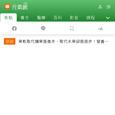
焦點
養生
醫療
百科
影音
課程
退休
果乾取代糖果是進步、取代水果卻是退步！營養師
快訊
揭果乾堅果常見健康陷阱