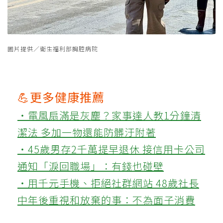
圖片提供／衛生福利部胸腔病院
💪更多健康推薦
‧電風扇滿是灰塵？家事達人教1分鐘清
潔法 多加一物還能防髒汙附著
‧45歲男存2千萬提早退休 接信用卡公司
通知「淚回職場」：有錢也碰壁
‧用千元手機、拒絕社群網站 48歲社長
中年後重視和放棄的事：不為面子消費