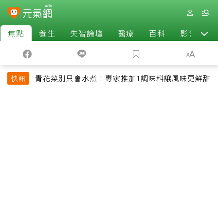
焦點
養生
失智論壇
醫療
百科
影音
青花菜別只會水煮！專家推加1調味料讓風味更鮮甜
快訊