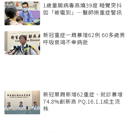
1歲童腸病毒高燒39度 睡覺突抖
如「被電到」…醫師揪重症警訊
新冠重症一周暴增62例 60多歲男
呼吸衰竭不幸病逝
新冠單周新增62重症、就診暴增
74.8%創新高 PQ.16.1.1成主流
株