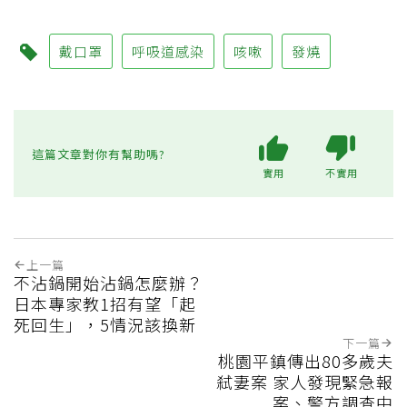
戴口罩
呼吸道感染
咳嗽
發燒
這篇文章對你有幫助嗎?
實用
不實用
上一篇
不沾鍋開始沾鍋怎麼辦？
日本專家教1招有望「起
死回生」，5情況該換新
下一篇
桃園平鎮傳出80多歲夫
弒妻案 家人發現緊急報
案、警方調查中