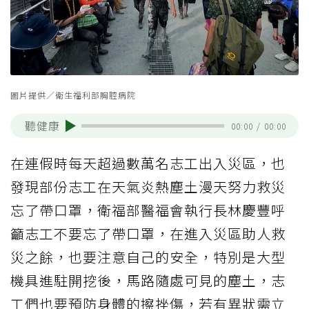
圖片提供／衛生福利部胸腔病院
聽健康
00:00
/
00:00
在連假時每天超過數萬名志工出入災區，也
發現部份志工在天氣炎熱塵土漫天努力救災
忘了帶口罩，衛福部醫福會執行長林慶豐呼
籲志工不要忘了帶口罩，在進入災區助人救
災之餘，也要注意自己的安全，特別是大型
機具進駐開挖後，馬路隨處可見的塵土，志
工們也要預防身體的擦挫傷，若有異狀需立