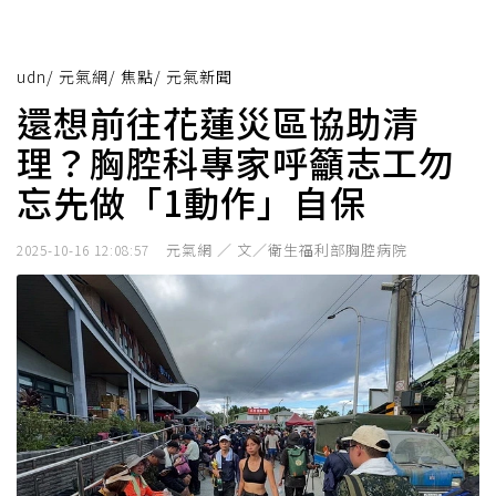
udn
/
元氣網
/
焦點
/
元氣新聞
還想前往花蓮災區協助清
理？胸腔科專家呼籲志工勿
忘先做「1動作」自保
元氣網 ／ 文／衛生福利部胸腔病院
2025-10-16 12:08:57