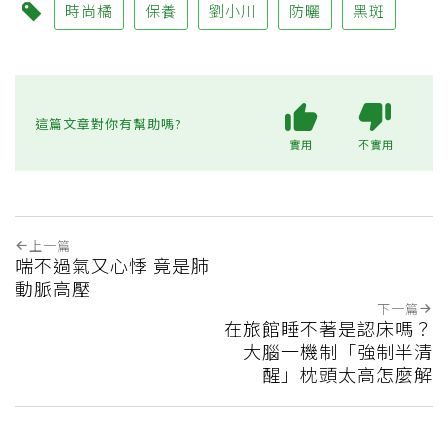
時尚橘
保養
劉小川
防曬
黑斑
這篇文章對你有幫助嗎?
實用
不實用
上一篇
喘不過氣又心悸 竟是肺
動脈高壓
下一篇
在旅館睡不著是認床嗎？
大腦一機制「強制半清
醒」枕頭太高怎麼解