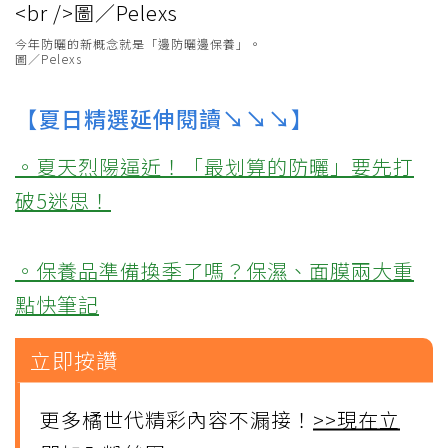
今年防曬的新概念就是「邊防曬邊保養」。
圖／Pelexs
【夏日精選延伸閱讀↘↘↘】
。夏天烈陽逼近！「最划算的防曬」要先打
破5迷思！
。保養品準備換季了嗎？保濕、面膜兩大重
點快筆記
立即按讚
更多橘世代精彩內容不漏接！
>>現在立