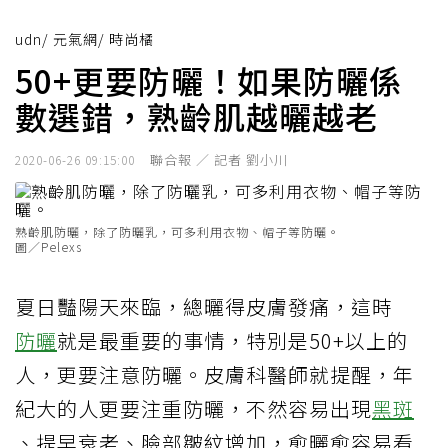
udn
/
元氣網
/
時尚橘
50+更要防曬！如果防曬係
數選錯，熟齡肌越曬越老
聯合報 ／ 記者 劉小川
2020-06-26 09:15:00
熟齡肌防曬，除了防曬乳，可多利用衣物、帽子等防曬。
圖／Pelexs
夏日豔陽天來臨，總曬得皮膚發痛，這時
防曬
就是最重要的事情，特別是50+以上的
人，更要注意防曬。皮膚科醫師就提醒，年
紀大的人更要注重防曬，不然容易出現
黑斑
、提早衰老、臉部皺紋增加，愈曬愈容易看