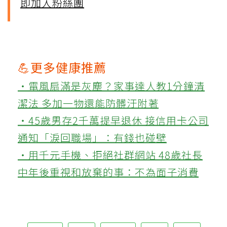
即加入粉絲團
💪更多健康推薦
‧電風扇滿是灰塵？家事達人教1分鐘清
潔法 多加一物還能防髒汙附著
‧45歲男存2千萬提早退休 接信用卡公司
通知「淚回職場」：有錢也碰壁
‧用千元手機、拒絕社群網站 48歲社長
中年後重視和放棄的事：不為面子消費