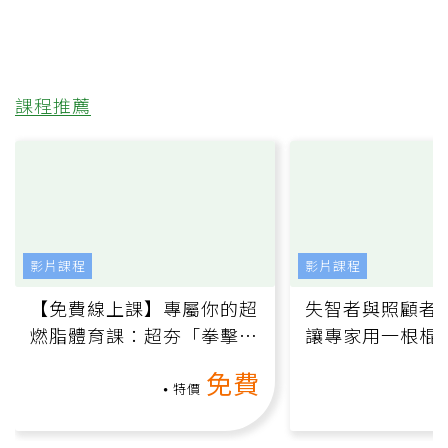
課程推薦
影片課程
影片課程
【免費線上課】專屬你的超
失智者與照顧者
燃脂體育課：超夯「拳擊有
讓專家用一根棍
氧」高壓族在家釋放壓力無
何逆轉退化大腦
免費
負擔
課）
特價