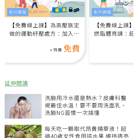
影片課程
影片課程
【免費線上課】為高壓族定
【免費線上課】
做的運動紓壓處方：加入行
燃脂體育課：超
動、增肌、互動元素，0基
氧」高壓族在家
免費
礎也能做！
負擔
特價
延伸閱讀
洗臉用冷水還是熱水？皮膚科醫
揭最佳水溫！要不要用洗面乳、
洗臉NG習慣一次搞懂
每天吃一顆取代昂貴精華液！超
過40歲女性食用這水果 維持透亮