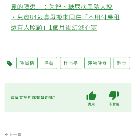
見的隱患」：失智、糖尿病風險大增
‧兒邀84歲寡母搬來同住「不用付房租
還有人照顧」1個月後幻滅心寒
時尚橘
保養
杜沛學
運動健身
跑步
這篇文章對你有幫助嗎?
實用
不實用
上一篇