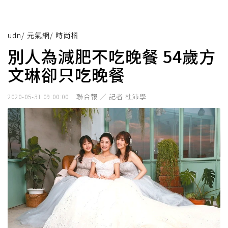
udn
/
元氣網
/
時尚橘
別人為減肥不吃晚餐 54歲方
文琳卻只吃晚餐
聯合報 ／ 記者 杜沛學
2020-05-31 09:00:00