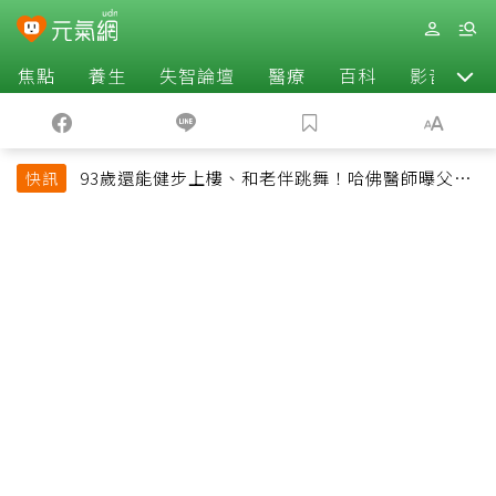
焦點
養生
失智論壇
醫療
百科
影音
93歲還能健步上樓、和老伴跳舞！哈佛醫師曝父親
快訊
長壽秘訣：沒吃保健品也不追養生潮