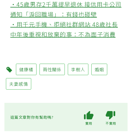
‧45歲男存2千萬提早退休 接信用卡公司
通知「淚回職場」：有錢也碰壁
‧用千元手機、拒絕社群網站 48歲社長
中年後重視和放棄的事：不為面子消費
健康橘
兩性關係
李樹人
婚姻
夫妻感情
這篇文章對你有幫助嗎?
實用
不實用