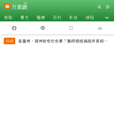
焦點
養生
醫療
百科
影音
課程
退休
能量棒、提神飲愈吃愈累？醫師揭越補越慘真相：
快訊
恐欠下疲勞債