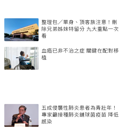
整理包／單身、頂客族注意！刪
除兄弟姊妹特留分 九大重點一次
看
血癌已非不治之症 關鍵在配對移
植
五成侵襲性肺炎患者為青壯年！
專家籲接種肺炎鏈球菌疫苗 降低
感染