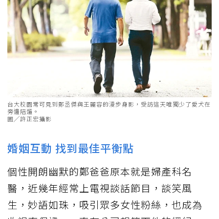
台大校園常可見到鄭丞傑與王麗容的漫步身影，受訪這天唯獨少了愛犬在
旁邊陪遛。
圖╱許正宏攝影
婚姻互動 找到最佳平衡點
個性開朗幽默的鄭爸爸原本就是婦產科名
醫，近幾年經常上電視談話節目，談笑風
生，妙語如珠，吸引眾多女性粉絲，也成為