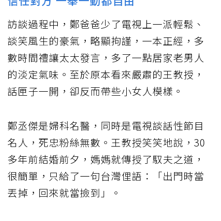
訪談過程中，鄭爸爸少了電視上一派輕鬆、
談笑風生的豪氣，略顯拘謹，一本正經，多
數時間禮讓太太發言，多了一點居家老男人
的淡定氣味。至於原本看來嚴肅的王教授，
話匣子一開，卻反而帶些小女人模樣。
鄭丞傑是婦科名醫，同時是電視談話性節目
名人，死忠粉絲無數。王教授笑笑地說，30
多年前結婚前夕，媽媽就傳授了馭夫之道，
很簡單，只給了一句台灣俚語：「出門時當
丟掉，回來就當撿到」。