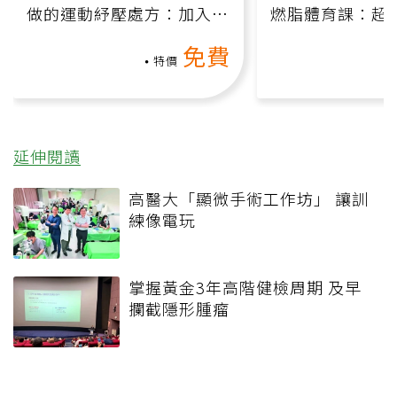
做的運動紓壓處方：加入行
燃脂體育課：超
動、增肌、互動元素，0基
氧」高壓族在家
免費
礎也能做！
負擔
特價
延伸閱讀
高醫大「顯微手術工作坊」 讓訓
練像電玩
掌握黃金3年高階健檢周期 及早
攔截隱形腫瘤