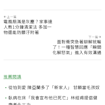
上一篇
電風扇滿是灰塵？家事達
人教1分鐘清潔法 多加一
物還能防髒汙附著
下一篇
面對衝突急著辯解就輸
了！一種智慧回應「瞬間
化解怒氣」進入有效溝通
推薦閱讀
•
從怕到愛 陳亞蘭多了「新家人」 甘願當毛孩奴
•
臥病在床「我會宣布他已死亡」林經甫提倡健
康老化三力