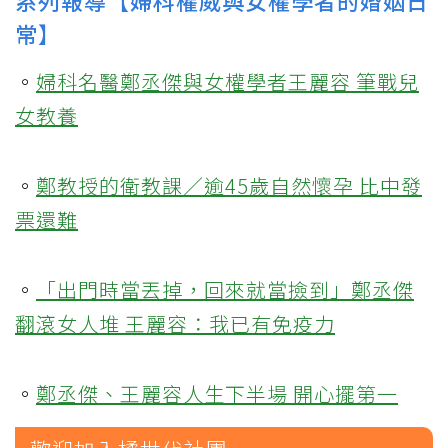
系列報導【婦科權威與女權學者的婚姻日
常】
。
婦科名醫鄭丞傑與女權學者王麗容 筆戰兒
女教養
。
鄭教授的衛教課／逾45歲自然懷孕 比中發
票還難
。
「出門時當丟掉，回來就當撿到」鄭丞傑
翻滾女人堆 王麗容：我已有免疫力
。
鄭丞傑、王麗容人生下半場 開心擺第一