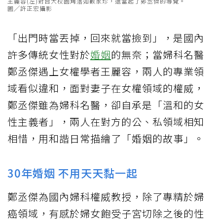
王麗容(左)對台大校園角落如數家珍，還當起了鄭丞傑的導覽。
圖╱許正宏攝影
「出門時當丟掉，回來就當撿到」，是國內
許多傳統女性對於
婚姻
的無奈；當婦科名醫
鄭丞傑遇上女權學者王麗容，兩人的專業領
域看似違和，面對妻子在女權領域的權威，
鄭丞傑雖為婦科名醫，卻自承是「溫和的女
性主義者」，兩人在對方的公、私領域相知
相惜，用和諧日常描繪了「婚姻的故事」。
30年婚姻 不用天天黏一起
鄭丞傑為國內婦科權威教授，除了專精於婦
癌領域，有感於婦女飽受子宮切除之後的性