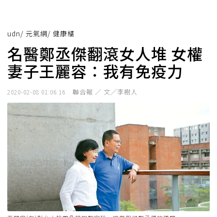
udn
/
元氣網
/
健康橘
名醫鄭丞傑翻滾女人堆 女權
妻子王麗容：我有免疫力
聯合報 ／ 文╱李樹人
2020-02-08 01:06:16