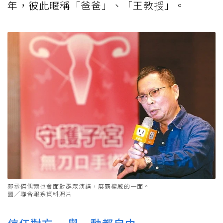
年，彼此暱稱「爸爸」、「王教授」。
鄭丞傑偶爾也會面對群眾演講，展露權威的一面。
圖／聯合報系資料照片
信任對方 一舉一動都自由