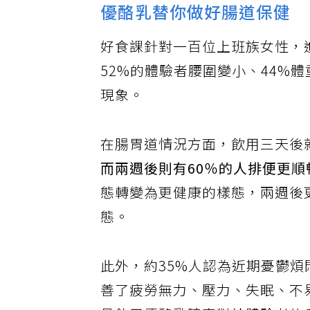
優酪乳替你做好腸道保健
好食課針對一百位上班族女性，
52%的體驗者腰圍變小、44%
現象。
在腸胃道情況方面，飲用三天後
而兩週後則有60％的人排便更順
態轉變為更健康的樣態，兩週後
態。
此外，約35%人認為近期憂鬱煩
善了疲勞無力、壓力、失眠、不