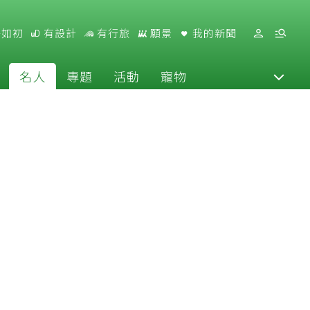
好如初
有設計
有行旅
願景
我的新聞
名人
專題
活動
寵物