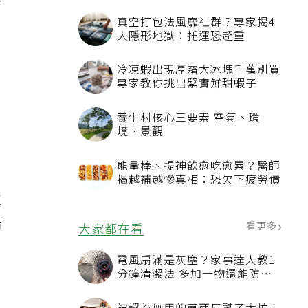
美
真空打包法風靡社群？專家揭4
大隱形地獄：托運恐超重
冷凍蝦出現厚霜大冰塊千萬別買
專家教你挑出緊實鮮甜蝦子
養生村核心三要素 空氣、環
境、景觀
能量棒、提神飲愈吃愈累？醫師
揭越補越慘真相：恐欠下疲勞債
生
結
看更多
大家都在看
電風扇滿是灰塵？家事達人教1
分鐘清潔法 多加一物還能防髒
汙附著