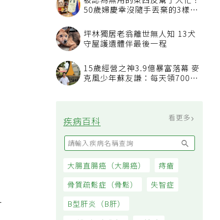
被認為無用的東西反幫了大忙！
50歲婦慶幸沒隨手丟棄的3樣物
品
坪林獨居老翁離世無人知 13犬
守屋護遺體伴最後一程
15歲經營之神3.9億暴富落幕 麥
克風少年蘇友謙：每天領700元
過日子
看更多
疾病百科
大腸直腸癌（大腸癌）
痔瘡
骨質疏鬆症（骨鬆）
失智症
可
B型肝炎（B肝）