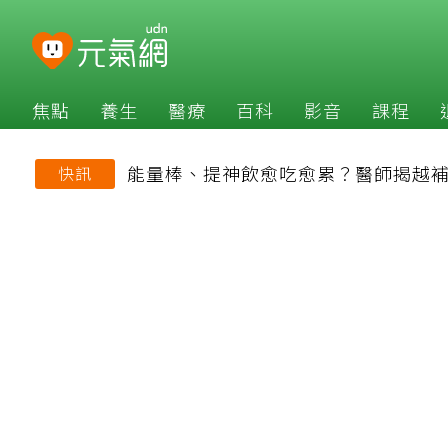
焦點
養生
醫療
百科
影音
課程
能量棒、提神飲愈吃愈累？醫師揭越
快訊