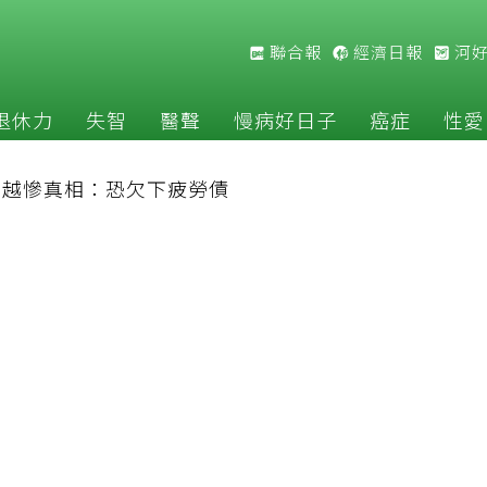
聯合報
經濟日報
河
退休力
失智
醫聲
慢病好日子
癌症
性愛
補越慘真相：恐欠下疲勞債