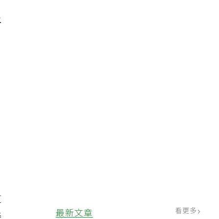
營
上
，
的
道
看更多
最新文章