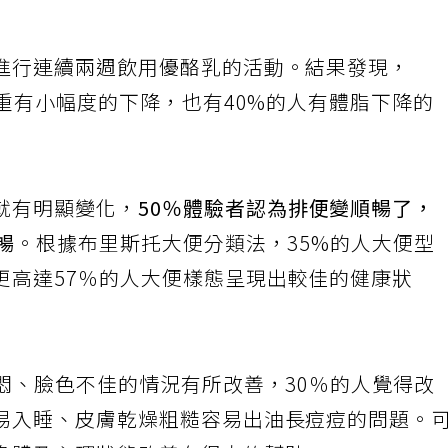
進行連續兩週飲用優酪乳的活動。結果發現，
體重有小幅度的下降，也有40%的人有體脂下降的
就有明顯變化，
50％體驗者認為排便變順暢了，
暢
。根據布里斯托大便分類法，35%的人大便型
更高達57％的人大便樣態呈現出較佳的健康狀
悶、臉色不佳的情況有所改善，30％的人覺得改
易入睡、皮膚乾燥粗糙容易出油長痘痘的問題。