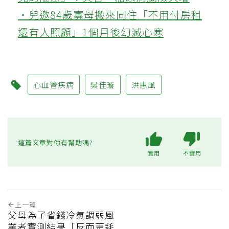
‧兒邀84歲寡母搬來同住「不用付房租
還有人照顧」1個月後幻滅心寒
心血管疾病
吳佳璇
洪惠風
這篇文章對你有幫助嗎?
實用
不實用
上一篇
父母為了省錢冷氣調弱風
業者實測結果「反而更耗