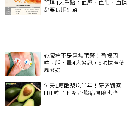
管理4大重點：血壓、血脂、血糖
都要長期追蹤
心臟病不是毫無預警！醫揭悶、
喘、腫、暈4大警訊，6項檢查依
風險選
每天1顆酪梨吃半年！研究觀察
LDL粒子下降 心臟病風險也降