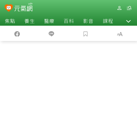
焦點
養生
醫療
百科
影音
課程
退休