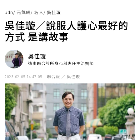
udn
/
元氣網
/
名人
/
吳佳璇
吳佳璇／說服人護心最好的
方式 是講故事
吳佳璇
遠東聯合診所身心科專任主治醫師
聯合報 ／ 吳佳璇
2023-02-05 14:47:05