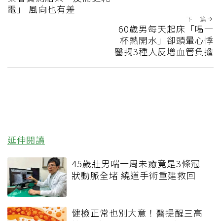
電」 風向也有差
下一篇
60歲男每天起床「喝一
杯熱開水」卻頭暈心悸
醫揭3種人反增血管負擔
延伸閱讀
45歲壯男喘一周未癒竟是3條冠
狀動脈全堵 繞道手術重建救回
健檢正常也別大意！醫提醒三高