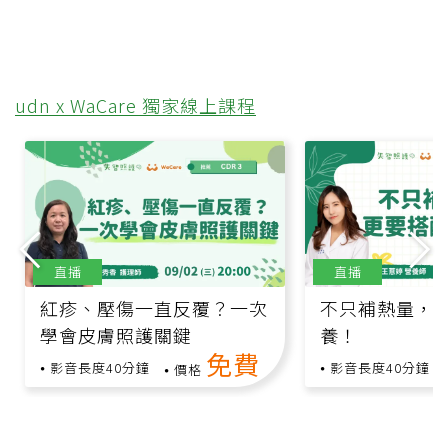
udn x WaCare 獨家線上課程
直播
直播
紅疹、壓傷一直反覆？一次
不只補熱量，
學會皮膚照護關鍵
養！
免費
影音長度40分鐘
影音長度40分鐘
價格