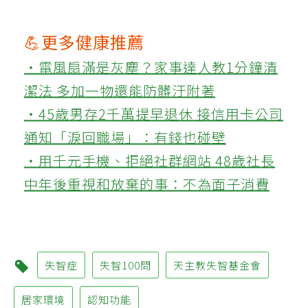
💪更多健康推薦
‧電風扇滿是灰塵？家事達人教1分鐘清
潔法 多加一物還能防髒汙附著
‧45歲男存2千萬提早退休 接信用卡公司
通知「淚回職場」：有錢也碰壁
‧用千元手機、拒絕社群網站 48歲社長
中年後重視和放棄的事：不為面子消費
失智症
失智100問
天主教失智基金會
居家環境
認知功能