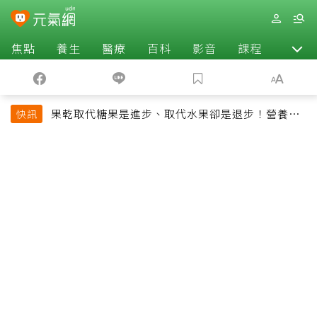
焦點
養生
醫療
百科
影音
課程
退休
果乾取代糖果是進步、取代水果卻是退步！營養師
快訊
揭果乾堅果常見健康陷阱