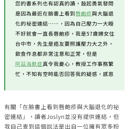
您的書系列也有認真的讀，鼓起勇氣發問
是因為最近在臉書上看到
唇皰疹
與大腦退
化的祕密連結……，因為自己壓力一大睡
不好就會一直長唇皰疹，我是57歲婦女住
台中市，先生是癌友要照護壓力大之外，
飲食作息都非常注意和正常，但是
阿茲海默症
真令我憂心，教授工作事務繁
忙，不知有空時能否回答我的疑惑，感恩
有關「在臉書上看到唇皰疹與大腦退化的祕
密連結」，讀者Joslyn並沒有提供連結，但
我自己查到這個說法是出自一位擁有眾多粉