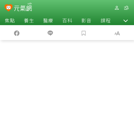
焦點
養生
醫療
百科
影音
課程
退休