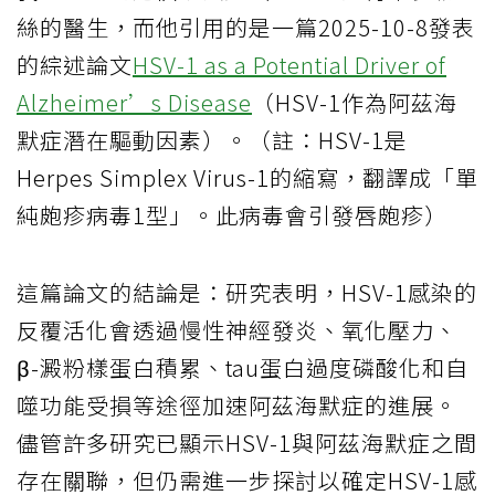
絲的醫生，而他引用的是一篇2025-10-8發表
的綜述論文
HSV-1 as a Potential Driver of
Alzheimer’s Disease
（HSV-1作為阿茲海
默症潛在驅動因素）。（註：HSV-1是
Herpes Simplex Virus-1的縮寫，翻譯成「單
純皰疹病毒1型」。此病毒會引發唇皰疹）
這篇論文的結論是：研究表明，HSV-1感染的
反覆活化會透過慢性神經發炎、氧化壓力、
β-澱粉樣蛋白積累、tau蛋白過度磷酸化和自
噬功能受損等途徑加速阿茲海默症的進展。
儘管許多研究已顯示HSV-1與阿茲海默症之間
存在關聯，但仍需進一步探討以確定HSV-1感