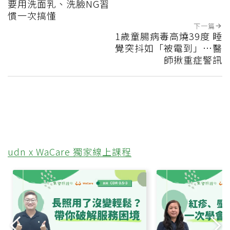
要用洗面乳、洗臉NG習
慣一次搞懂
下一篇
1歲童腸病毒高燒39度 睡
覺突抖如「被電到」…醫
師揪重症警訊
udn x WaCare 獨家線上課程