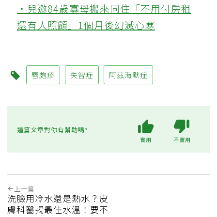
‧兒邀84歲寡母搬來同住「不用付房租
還有人照顧」1個月後幻滅心寒
唇皰疹
失智症
阿茲海默症
這篇文章對你有幫助嗎?
實用
不實用
上一篇
洗臉用冷水還是熱水？皮
膚科醫揭最佳水溫！要不