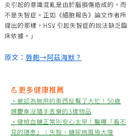
炎引起的意識混亂是由於腦損傷造成的，而
不是失智症。正如《細胞報告》論文作者所
提出的那樣，HSV 引起失智症的說法缺乏臨
床依據。」
原文：
唇皰→阿茲海默？
💪更多健康推薦
‧被認為無用的東西反幫了大忙！50歲
婦慶幸沒隨手丟棄的3樣物品
‧健檢血糖正常別安心太早！醫曝「看不
見的隱患」：失智、糖尿病風險大增