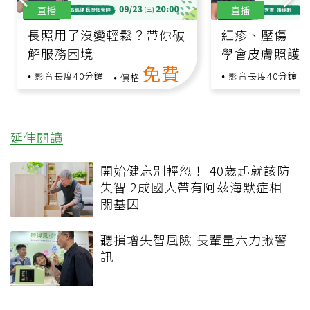
直播
直播
長照用了沒變輕鬆？帶你破
紅疹、壓傷一
解服務困境
學會皮膚照護
免費
影音長度40分鐘
影音長度40分鐘
價格
延伸閱讀
開始健忘別輕忽！ 40歲起就該防
失智 2成國人帶有阿茲海默症相
關基因
聽損增失智風險 長輩量六力揪警
訊