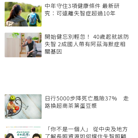
中年守住3項健康條件 最新研
究：可遠離失智症超過10年
開始健忘別輕忽！ 40歲起就該防
失智 2成國人帶有阿茲海默症相
關基因
日行5000步降死亡風險37% 走
路換超商茶葉蛋豆漿
「你不是一個人」 從中央及地方
了解長照資源如何撐住失智照顧