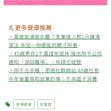
💪更多健康推薦
‧電風扇滿是灰塵？家事達人教1分鐘清
潔法 多加一物還能防髒汙附著
‧45歲男存2千萬提早退休 接信用卡公司
通知「淚回職場」：有錢也碰壁
‧用千元手機、拒絕社群網站 48歲社長
中年後重視和放棄的事：不為面子消費
麥得飲食
失智症