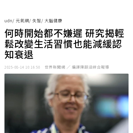
udn
/
元氣網
/
失智
/
大腦健康
何時開始都不嫌遲 研究揭輕
鬆改變生活習慣也能減緩認
知衰退
世界新聞網 ／ 編譯陳韻涵綜合報導
2025-08-14 10:16:50