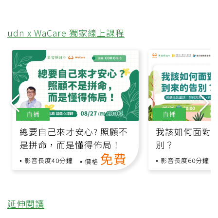
udn x WaCare 獨家線上課程
直播
直播
總要自己來才安心? 照顧不
我該如何面對
是拼命，而是懂得佈局！
別？
免費
影音長度40分鐘
影音長度60分鐘
價格
延伸閱讀