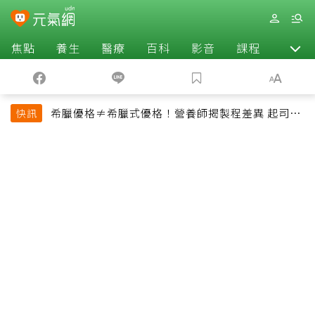
焦點
養生
醫療
百科
影音
課程
退休
希臘優格≠希臘式優格！營養師揭製程差異 起司片
快訊
也不一定是天然起司