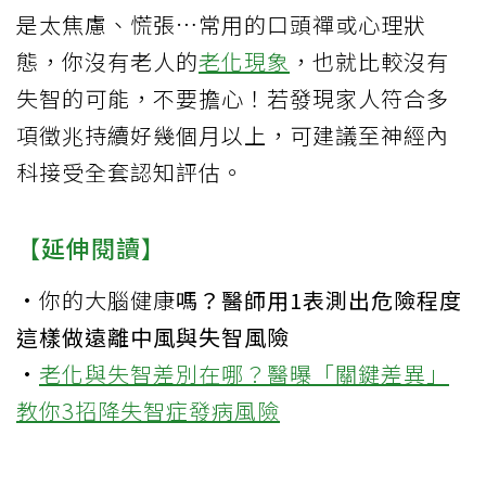
是太焦慮、慌張…常用的口頭禪或心理狀
態，你沒有老人的
老化現象
，也就比較沒有
失智的可能，不要擔心！若發現家人符合多
項徵兆持續好幾個月以上，可建議至神經內
科接受全套認知評估。
【延伸閱讀】
·
你的
大腦健康
嗎？醫師用1表測出危險程度
這樣做遠離中風與失智風險
·
老化與失智差別在哪？醫曝「關鍵差異」
教你3招降失智症發病風險