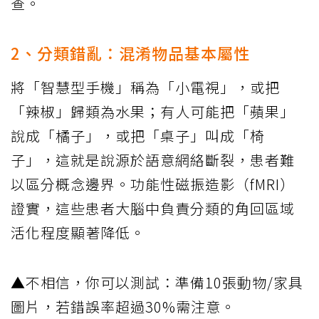
查。
2、分類錯亂：混淆物品基本屬性
將「智慧型手機」稱為「小電視」，或把
「辣椒」歸類為水果；有人可能把「蘋果」
說成「橘子」，或把「桌子」叫成「椅
子」，這就是說源於語意網絡斷裂，患者難
以區分概念邊界。功能性磁振造影（fMRI）
證實，這些患者大腦中負責分類的角回區域
活化程度顯著降低。
▲不相信，你可以測試：準備10張動物/家具
圖片，若錯誤率超過30%需注意。