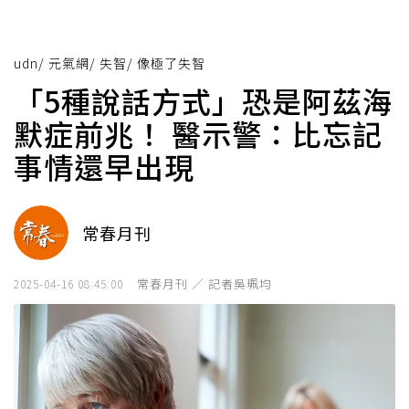
udn
/
元氣網
/
失智
/
像極了失智
「5種說話方式」恐是阿茲海
默症前兆！ 醫示警：比忘記
事情還早出現
常春月刊
常春月刊 ／ 記者吳珮均
2025-04-16 08:45:00