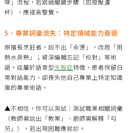
啡」流程，若跳過關鍵步驟（如按壓濾
杯），應提高警覺。
5、專業詞彙流失：特定領域能力衰退
原擅長烹飪者，說不出「汆燙」，改用「用
熱水弄熟」；資深編輯忘記「校對」等術
語。這屬於語意型
失智症
特徵，患者保留日
常對話能力，卻喪失他自己專業上特定知識
庫的專業術語。
▲不相信，你可以測試：測試職業相關詞彙
（教師需說出「教案」、廚師需解釋「勾
芡」），若出現困難應就診。