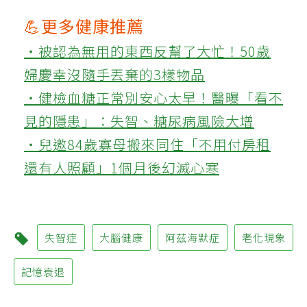
💪更多健康推薦
‧被認為無用的東西反幫了大忙！50歲
婦慶幸沒隨手丟棄的3樣物品
‧健檢血糖正常別安心太早！醫曝「看不
見的隱患」：失智、糖尿病風險大增
‧兒邀84歲寡母搬來同住「不用付房租
還有人照顧」1個月後幻滅心寒
失智症
大腦健康
阿茲海默症
老化現象
記憶衰退