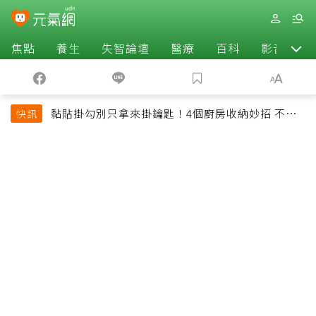
焦點
養生
失智論壇
醫療
百科
影音
黏貼掛勾別只拿來掛鑰匙！4個廚房收納妙招 不用
快訊
鑽牆也能省空間