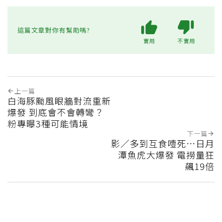
這篇文章對你有幫助嗎?
實用
不實用
上一篇
白海豚颱風眼牆對流重新
爆發 到底會不會轉彎？
粉專曝3種可能情境
下一篇
影／多到互食噎死…日月
潭魚虎大爆發 電撈量狂
飆19倍