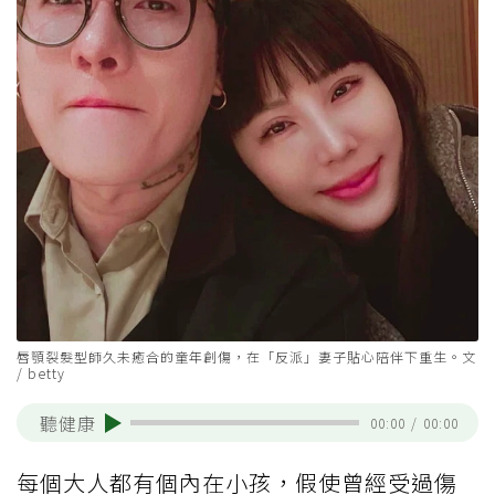
唇顎裂髮型師久未癒合的童年創傷，在「反派」妻子貼心陪伴下重生。文
/ betty
聽健康
00:00
/
00:00
每個大人都有個內在小孩，假使曾經受過傷