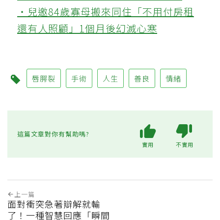
‧兒邀84歲寡母搬來同住「不用付房租
還有人照顧」1個月後幻滅心寒
唇腭裂
手術
人生
善良
情緒
這篇文章對你有幫助嗎?
實用
不實用
上一篇
面對衝突急著辯解就輸
了！一種智慧回應「瞬間