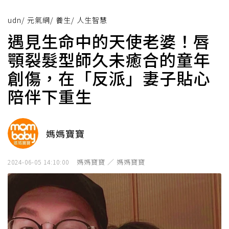
udn
/
元氣網
/
養生
/
人生智慧
遇見生命中的天使老婆！唇
顎裂髮型師久未癒合的童年
創傷，在「反派」妻子貼心
陪伴下重生
媽媽寶寶
媽媽寶寶 ／ 媽媽寶寶
2024-06-05 14:10:00