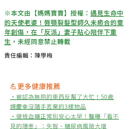
※本文由【媽媽寶寶】授權：
遇見生命中
的天使老婆！唇顎裂髮型師久未癒合的童
年創傷，在「反派」妻子貼心陪伴下重
生
，未經同意禁止轉載
責任編輯：陳學梅
💪更多健康推薦
‧被認為無用的東西反幫了大忙！50歲
婦慶幸沒隨手丟棄的3樣物品
‧健檢血糖正常別安心太早！醫曝「看不
見的隱患」：失智、糖尿病風險大增