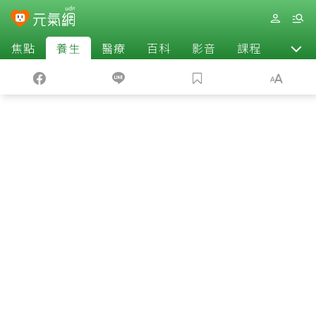
焦點
養生
醫療
百科
影音
課程
退休