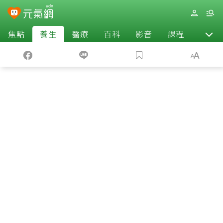
焦點
養生
醫療
百科
影音
課程
退休