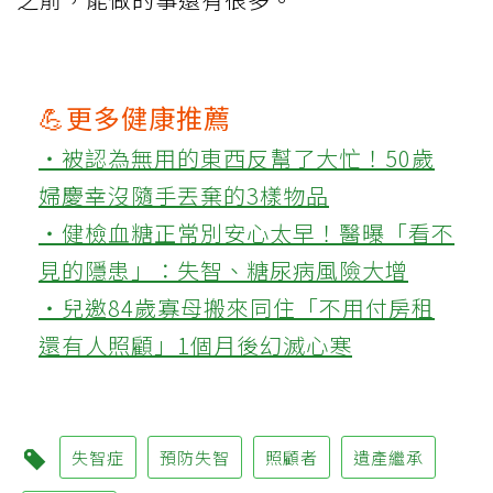
💪更多健康推薦
‧被認為無用的東西反幫了大忙！50歲
婦慶幸沒隨手丟棄的3樣物品
‧健檢血糖正常別安心太早！醫曝「看不
見的隱患」：失智、糖尿病風險大增
‧兒邀84歲寡母搬來同住「不用付房租
還有人照顧」1個月後幻滅心寒
失智症
預防失智
照顧者
遺產繼承