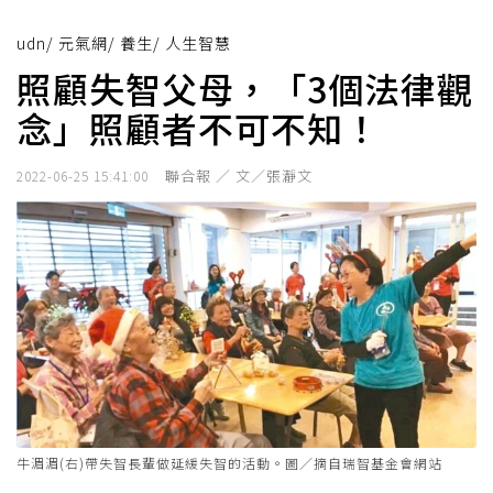
udn
/
元氣網
/
養生
/
人生智慧
照顧失智父母，「3個法律觀
念」照顧者不可不知！
聯合報 ／ 文／張瀞文
2022-06-25 15:41:00
牛湄湄(右)帶失智長輩做延緩失智的活動。圖／摘自瑞智基金會網站