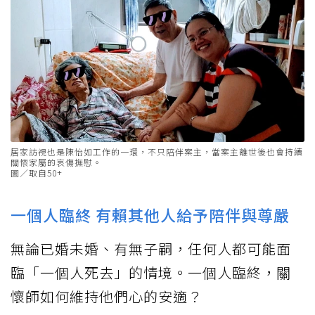
居家訪視也是陳怡如工作的一環，不只陪伴案主，當案主離世後也會持續
關懷家屬的哀傷撫慰。
圖／取自50+
一個人臨終 有賴其他人給予陪伴與尊嚴
無論已婚未婚、有無子嗣，任何人都可能面
臨「一個人死去」的情境。一個人臨終，關
懷師如何維持他們心的安適？