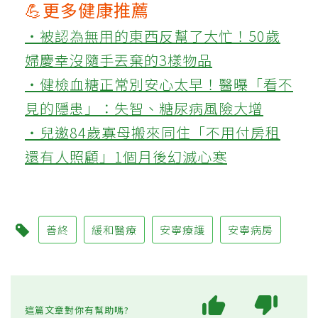
💪更多健康推薦
‧被認為無用的東西反幫了大忙！50歲
婦慶幸沒隨手丟棄的3樣物品
‧健檢血糖正常別安心太早！醫曝「看不
見的隱患」：失智、糖尿病風險大增
‧兒邀84歲寡母搬來同住「不用付房租
還有人照顧」1個月後幻滅心寒
善終
緩和醫療
安寧療護
安寧病房
這篇文章對你有幫助嗎?