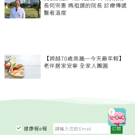
長何宗憲 媽祖選的院長 診療傳遞
醫者溫度
【跨越70歲高牆─今天最年輕】
老伴居家安寧 全家人團圓
健康報e報