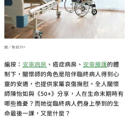
圖／取自50+
編按：
安寧病房
、癌症病房、
安寧療護
的體
制下，關懷師的角色是陪伴臨終病人得到心
靈的安適，也提供家屬哀傷撫慰。全人關懷
師陳怡如與《50+》分享，人在生命末期時有
哪些擔憂？而她從臨終病人們身上學到的生
命最後一課，又是什麼？