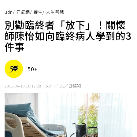
udn
/
元氣網
/
養生
/
人生智慧
別勸臨終者「放下」！關懷
師陳怡如向臨終病人學到的3
件事
50+
50+ ／ 文／游姿穎
2021-06-15 10:12:28