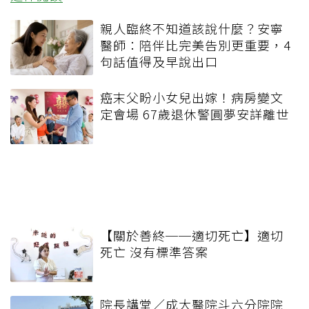
親人臨終不知道該說什麼？安寧
醫師：陪伴比完美告別更重要，4
句話值得及早說出口
癌末父盼小女兒出嫁！病房變文
定會場 67歲退休警圓夢安詳離世
【關於善終──適切死亡】適切
死亡 沒有標準答案
院長講堂／成大醫院斗六分院院