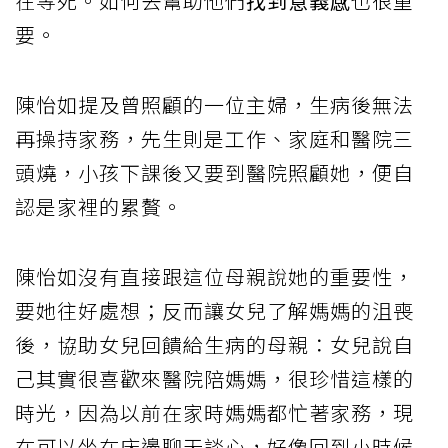
在等死。如何去幫助他們
找到意義感
也很重
要。
陳怡如提及曾照顧的一位主婦，生病後無法
再操持家務，先生則是工作、家庭和醫院三
頭燒，小孩下課後又要到醫院照顧她，便自
認是家裡的累贅。
陳怡如沒有直接跟這位母親說她的重要性，
要她往好處想；反而讓女兒了解媽媽的沮喪
後，協助女兒回饋給生病的母親：女兒說自
己其實很喜歡來醫院陪媽媽，很珍惜這樣的
時光，因為以前在家時媽媽都忙著家務，現
在可以坐在床邊聊天談心，好像回到小時候