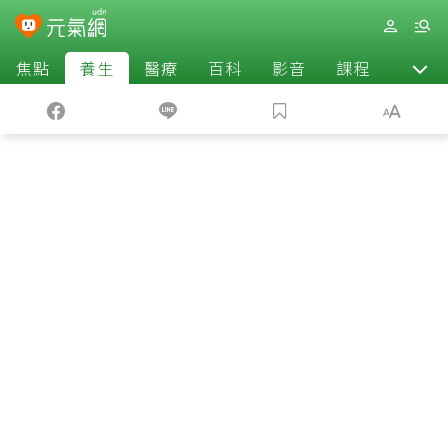
焦點
養生
醫療
百科
影音
課程
退休