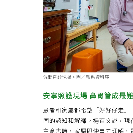
偏鄉巡診現場。圖／報系資料庫
安寧照護現場 鼻胃管成最
患者和家屬都希望「好好仔走」
同的認知和解釋。楊百文說，現