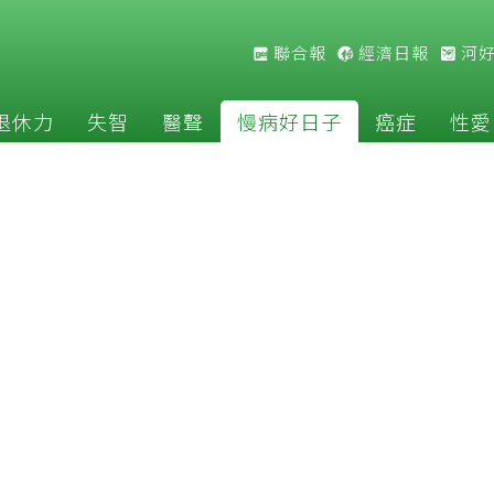
聯合報
經濟日報
河
退休力
失智
醫聲
慢病好日子
癌症
性愛