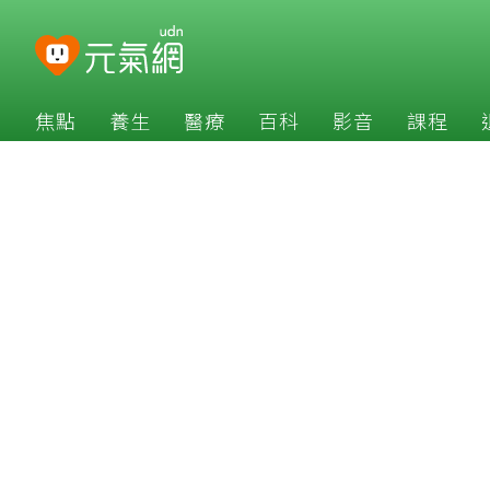
焦點
養生
醫療
百科
影音
課程