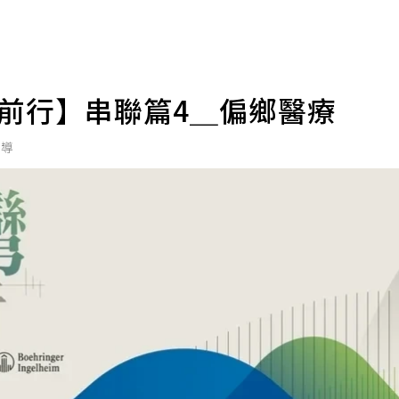
路前行】串聯篇4＿偏鄉醫療
報導