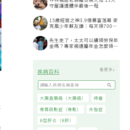
坪林獨居老翁離世無人知 13犬
守屋護遺體伴最後一程
15歲經營之神3.9億暴富落幕 麥
克風少年蘇友謙：每天領700元
過日子
先生走了，太太可以續領勞保年
金嗎？專家揭遺屬年金怎麼領，
看順位還要看資格
看更多
疾病百科
大腸直腸癌（大腸癌）
痔瘡
不
骨質疏鬆症（骨鬆）
失智症
自
B型肝炎（B肝）