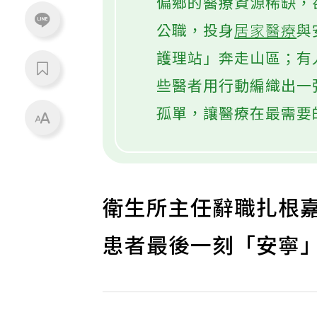
偏鄉的醫療資源稀缺，
公職，投身
居家醫療
與
護理站」奔走山區；有
些醫者用行動編織出一
孤單，讓醫療在最需要
衛生所主任辭職扎根嘉
患者最後一刻「安寧