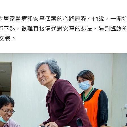
對居家醫療和安寧個案的心路歷程。他說，一開
都不熟，很難直接溝通對安寧的想法，遇到臨終
人交戰。