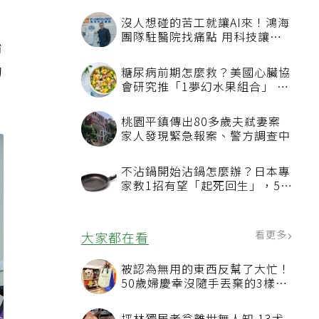
沒人想碰的苦工就讓AI來！鴻海
團隊駐醫院找痛點 用科技讓醫
始
療更有溫度
的
糖尿病前期怎麼救？美國心臟協
會研究推「1夢幻水果組合」 酪
梨加它改善血管功能
桃園平鎮傳出80多歲夫弒妻案
家人發現緊急報案、警方調查中
不沾鍋開始沾鍋怎麼辦？日本專
家教1招有望「起死回生」，5情
況該換新
看更多
大家都在看
被認為無用的東西反幫了大忙！
50歲婦慶幸沒隨手丟棄的3樣物
品