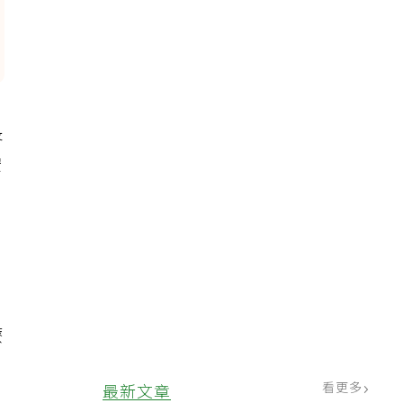
長
安
療
看更多
最新文章