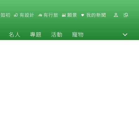
好如初
有設計
有行旅
願景
我的新聞
名人
專題
活動
寵物