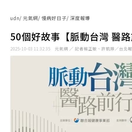
udn
/
元氣網
/
慢病好日子
/
深度報導
50個好故事【脈動台灣 醫
2025-10-03 11:32:35
元氣網 ／ 記者楊正敏、許凱婷／台北