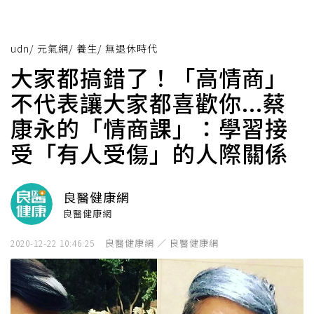
udn
/
元氣網
/
養生
/
無退休時代
大家都搞錯了！「高情商」
不代表讓大家都喜歡你...蔡
康永的「情商課」：學習接
受「有人受傷」的人際關係
良醫健康網
良醫健康網
良醫健康網 ／ 良醫健康網
2020-12-22 10:46:25