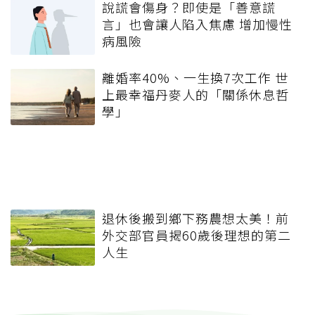
說謊會傷身？即使是「善意謊
言」也會讓人陷入焦慮 增加慢性
病風險
離婚率40%、一生換7次工作 世
上最幸福丹麥人的「關係休息哲
學」
退休後搬到鄉下務農想太美！前
外交部官員揭60歲後理想的第二
人生