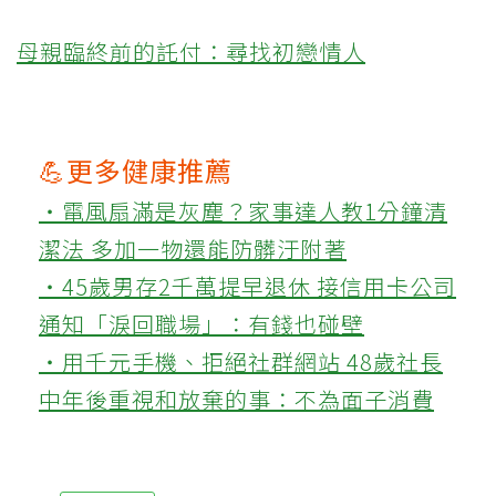
母親臨終前的託付：尋找初戀情人
💪更多健康推薦
‧電風扇滿是灰塵？家事達人教1分鐘清
潔法 多加一物還能防髒汙附著
‧45歲男存2千萬提早退休 接信用卡公司
通知「淚回職場」：有錢也碰壁
‧用千元手機、拒絕社群網站 48歲社長
中年後重視和放棄的事：不為面子消費