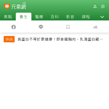
焦點
養生
醫療
百科
影音
課程
退休
高蛋白不等於更健康！即食雞胸肉、乳清蛋白藏陷
快訊
阱 醫提醒「這類人」尤其要小心