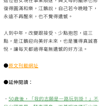
這位俗女現在事業順遂，與父母的關係也修
復得圓滿和樂，江鵝說，自己若今晚睡下，
永遠不再醒來，也不覺得遺憾。
人到中年，改變跟接受、少點抱怨，這三
點，是江鵝迎向美好未來，也是獲得真誠喜
悅，讓每天都過得毫無遺憾的好方法。
●
原文刊載網址
●延伸閱讀：
．
50歲後，「我的志願是一路玩到掛！」不