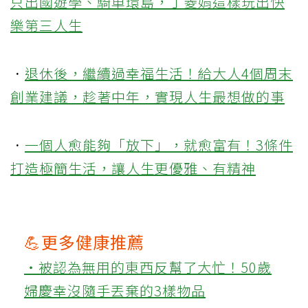
只出國遊學、騎車環島，丁菱娟這樣玩出快
樂第三人生
．
退休後，繼續過幸福生活！給大人4個周末
創業建議，趁著中年，實現人生最想做的事
．
一個人愈能夠「放下」，就愈富有！3條件
打造極簡生活，讓人生更優雅、有精神
💪更多健康推薦
‧被認為無用的東西反幫了大忙！50歲
婦慶幸沒隨手丟棄的3樣物品