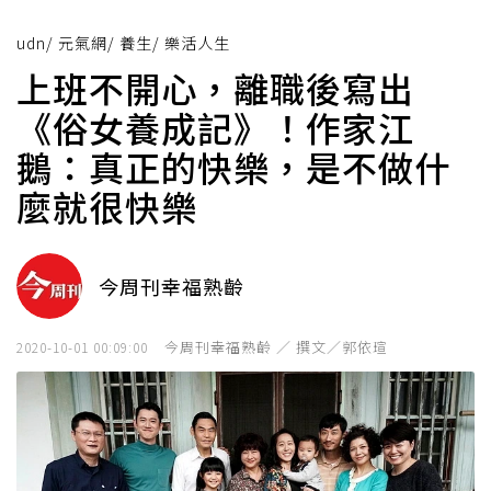
udn
/
元氣網
/
養生
/
樂活人生
上班不開心，離職後寫出
《俗女養成記》！作家江
鵝：真正的快樂，是不做什
麼就很快樂
今周刊幸福熟齡
今周刊幸福熟齡 ／ 撰文／郭依瑄
2020-10-01 00:09:00