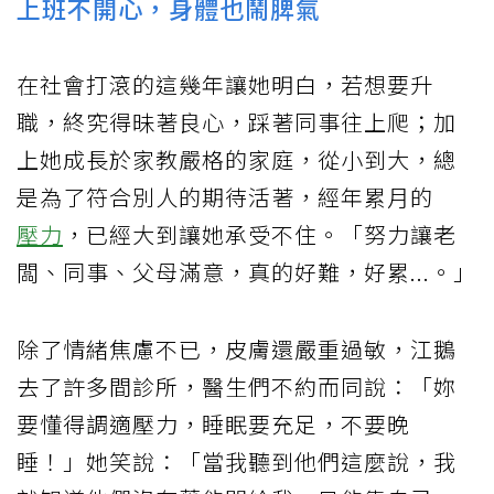
上班不開心，身體也鬧脾氣
在社會打滾的這幾年讓她明白，若想要升
職，終究得昧著良心，踩著同事往上爬；加
上她成長於家教嚴格的家庭，從小到大，總
是為了符合別人的期待活著，經年累月的
壓力
，已經大到讓她承受不住。「努力讓老
闆、同事、父母滿意，真的好難，好累...。」
除了情緒焦慮不已，皮膚還嚴重過敏，江鵝
去了許多間診所，醫生們不約而同說：「妳
要懂得調適壓力，睡眠要充足，不要晚
睡！」她笑說：「當我聽到他們這麼說，我