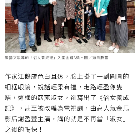
嚴藝文執導的「俗女養成記」入圍金鐘8獎。圖／擷自
臉書
作家江鵝膚色白且透，臉上掛了一副圓圓的
細框眼鏡，說話輕柔有禮，走路輕盈像隻
貓，這樣的窈窕淑女，卻寫出了《俗女養成
記》，甚至被改編為電視劇，由高人氣金馬
影后謝盈萱主演，講的就是不再當「淑女」
之後的暢快！