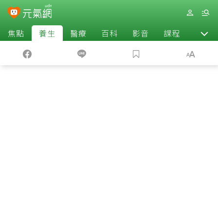
焦點
養生
醫療
百科
影音
課程
退休