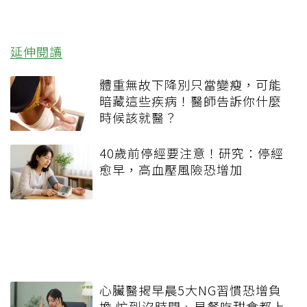
延伸閱讀
體重無故下降別只當變瘦，可能
暗藏這些疾病！醫師告訴你什麼
時候該就醫？
40歲前停經要注意！研究：停經
愈早，高血壓風險恐增加
心臟醫揭早晨5大NG習慣恐增負
擔 忙到沒時間、早餐吃甜食都上