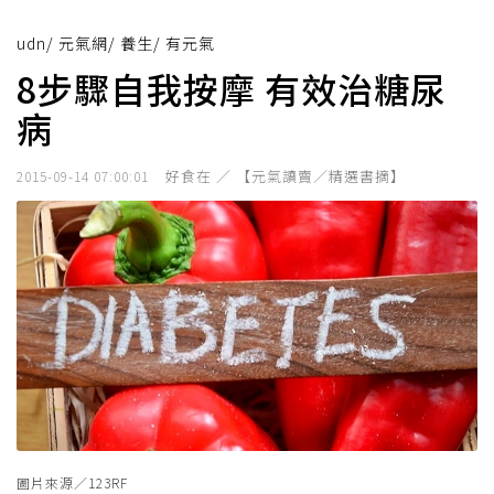
udn
/
元氣網
/
養生
/
有元氣
8步驟自我按摩 有效治糖尿
病
好食在 ／ 【元氣讀賣／精選書摘】
2015-09-14 07:00:01
圖片來源／123RF