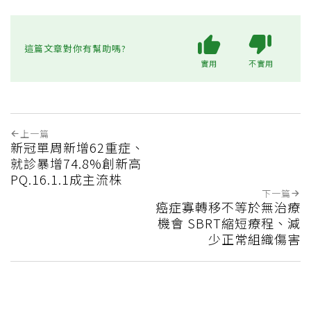
這篇文章對你有幫助嗎?
實用
不實用
上一篇
新冠單周新增62重症、
就診暴增74.8%創新高
PQ.16.1.1成主流株
下一篇
癌症寡轉移不等於無治療
機會 SBRT縮短療程、減
少正常組織傷害