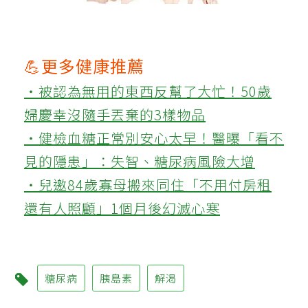
💪更多健康推薦
‧被認為無用的東西反幫了大忙！50歲
婦慶幸沒隨手丟棄的3樣物品
‧健檢血糖正常別安心太早！醫曝「看不
見的隱患」：失智、糖尿病風險大增
‧兒邀84歲寡母搬來同住「不用付房租
還有人照顧」1個月後幻滅心寒
糖尿病
胰島素
解渴