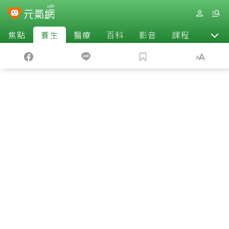
焦點
養生
醫療
百科
影音
課程
退休