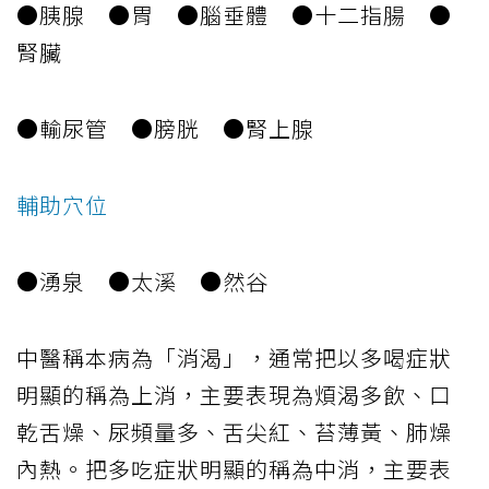
●胰腺 ●胃 ●腦垂體 ●十二指腸 ●
腎臟
●輸尿管 ●膀胱 ●腎上腺
輔助穴位
●湧泉 ●太溪 ●然谷
中醫稱本病為「消渴」，通常把以多喝症狀
明顯的稱為上消，主要表現為煩渴多飲、口
乾舌燥、尿頻量多、舌尖紅、苔薄黃、肺燥
內熱。把多吃症狀明顯的稱為中消，主要表