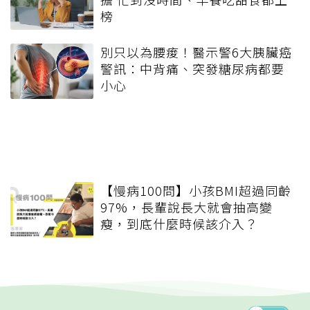
榜
別只以為腰痠！醫示警6大胰臟癌
警訊：中背痛、突發糖尿病都要
小心
【慢病100問】小孩BMI超過同齡
97%，長輩說長大就會抽高變
瘦，到底什麼時候該介入？