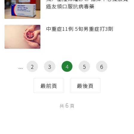
癌友領口服抗病毒藥
中重症11例 5旬男重症打3劑
2
3
4
5
6
最前頁
最後頁
6
共
頁