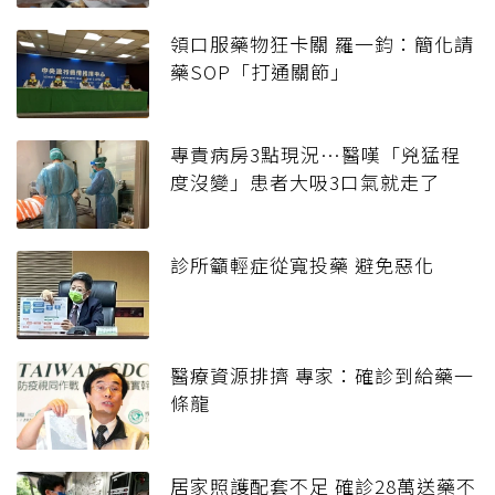
領口服藥物狂卡關 羅一鈞：簡化請
藥SOP「打通關節」
專責病房3點現況…醫嘆「兇猛程
度沒變」患者大吸3口氣就走了
診所籲輕症從寬投藥 避免惡化
醫療資源排擠 專家：確診到給藥一
條龍
居家照護配套不足 確診28萬送藥不