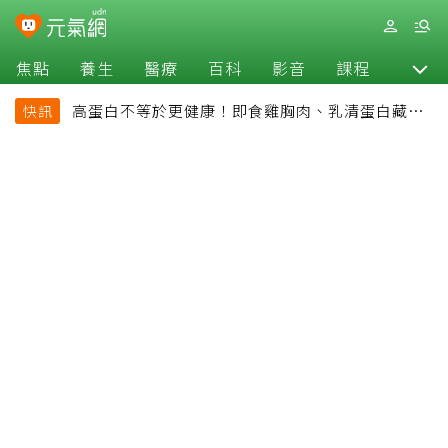
焦點
養生
醫療
百科
影音
課程
退休
高蛋白不等於更健康！即食雞胸肉、乳清蛋白藏陷
快訊
阱 醫提醒「這類人」尤其要小心