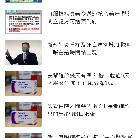
口服抗病毒藥今送57核心藥局 醫師
開立處方可送藥到府
新冠肺炎重症及死亡病例增加 陳時
中曝在這時間點出現
長輩確診幾天有藥？ 醫：輕症5天
內服藥住院 死亡風險降9成
嚴管住院才開藥？ 逾6千長者確診
只開出828份口服藥
獨／基隆婦確診亡 指揮中心擬放寬