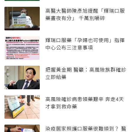
高醫大醫師陳彥旭提醒「輝瑞口服
藥晝夜有分」 千萬別嚼碎
輝瑞口服藥「孕婦也可使用」指揮
中心公布三注意事項
把握黃金期 醫籲：高風險族群確診
立即給藥
高風險確診病患領藥艱辛 奔走4天
才拿到救命藥
染疫居家照護口服藥很難領到？ 醫