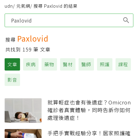
udn
/
元氣網
/
搜尋 Paxlovid 的結果
Type 1 or more
characters for results.
Paxlovid
搜尋
共找到
159
筆 文章
文章
疾病
藥物
醫材
醫師
照護
課程
影音
就算輕症也會有後遺症？Omicron
確診者真實體驗，同時告訴你如何
處理後遺症！
手把手實戰經驗分享！居家照護確