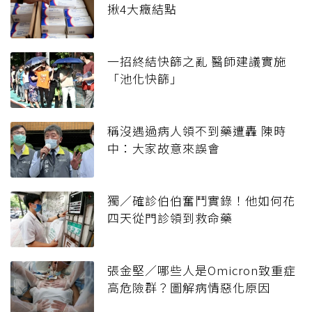
揪4大癥結點
一招終結快篩之亂 醫師建議實施
「池化快篩」
稱沒遇過病人領不到藥遭轟 陳時
中：大家故意來誤會
獨／確診伯伯奮鬥實錄！他如何花
四天從門診領到救命藥
張金堅／哪些人是Omicron致重症
高危險群？圖解病情惡化原因