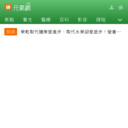
焦點
養生
醫療
百科
影音
課程
退休
果乾取代糖果是進步、取代水果卻是退步！營養師
快訊
揭果乾堅果常見健康陷阱