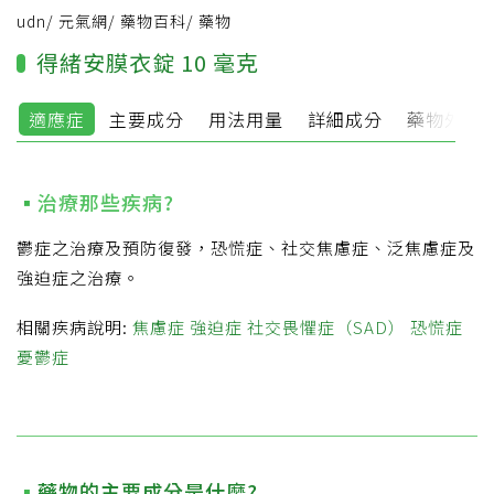
udn
/
元氣網
/
藥物百科
/
藥物
得緒安膜衣錠 10 毫克
適應症
主要成分
用法用量
詳細成分
藥物外觀
治療那些疾病?
鬱症之治療及預防復發，恐慌症、社交焦慮症、泛焦慮症及
強迫症之治療。
相關疾病說明:
焦慮症
強迫症
社交畏懼症（SAD）
恐慌症
憂鬱症
藥物的主要成分是什麼?