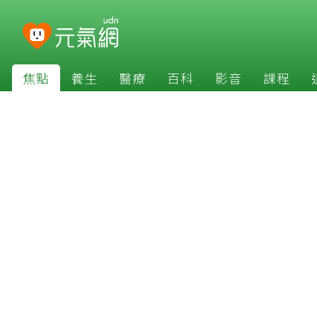
焦點
養生
醫療
百科
影音
課程