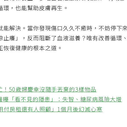
，日常保養上，多吃富含維生素C的蔬果，有助
循環，也能幫助皮膚再生。
就能解決。當你發現傷口久久不癒時，不妨停下
涼止癢」，反而阻斷了血液滋養？唯有改善循環
正恢復健康的根本之道。
忙！50歲婦慶幸沒隨手丟棄的3樣物品
醫曝「看不見的隱患」：失智、糖尿病風險大增
不用付房租還有人照顧」1個月後幻滅心寒