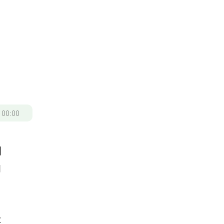
/
00:00
開
口
將