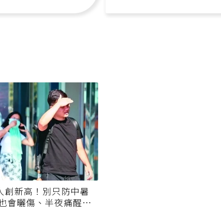
4人創新高！別只防中暑
也會曬傷、半夜痛醒是