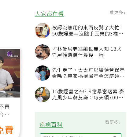
4句話值得及早說出口
看更多
大家都在看
被認為無用的東西反幫了大忙！
50歲婦慶幸沒隨手丟棄的3樣物
品
坪林獨居老翁離世無人知 13犬
守屋護遺體伴最後一程
先生走了，太太可以續領勞保年
金嗎？專家揭遺屬年金怎麼領，
看順位還要看資格
15歲經營之神3.9億暴富落幕 麥
克風少年蘇友謙：每天領700元
過日子
不再
音
看更多
疾病百科
免費