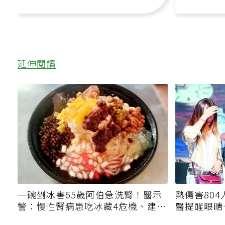
延伸閱讀
一碗剉冰害65歲阿伯急洗腎！醫示
熱傷害80
警：慢性腎病患吃冰藏4危機、建議
醫提醒眼睛