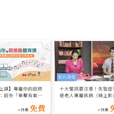
影片課程
上課】專屬你的超燃
十大警訊要注意！失智症
：超夯「拳擊有氧」
是老人專屬疾病（線上影
家釋放壓力無負擔
課）
免費
特價
特價