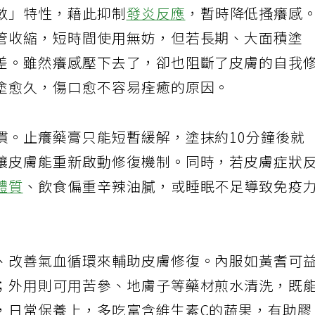
斂」特性，藉此抑制
發炎反應
，暫時降低搔癢感
管收縮，短時間使用無妨，但若長期、大面積塗
差。雖然癢感壓下去了，卻也阻斷了皮膚的自我
塗愈久，傷口愈不容易痊癒的原因。
慣。止癢藥膏只能短暫緩解，塗抹約10分鐘後就
讓皮膚能重新啟動修復機制。同時，若皮膚症狀
體質
、飲食偏重辛辣油膩，或睡眠不足導致免疫
、改善氣血循環來輔助皮膚修復。內服如黃耆可
；外用則可用苦參、地膚子等藥材煎水清洗，既