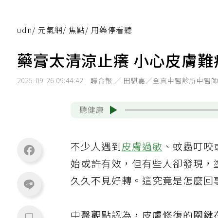
udn
/
元氣網
/
焦點
/
用藥停看聽
藥膏太清涼止癢 小心皮膚難
2025-09-26 09:44:42
聯合報 ／ 田騏嘉／全真中醫診所中醫
聽健康
不少人遇到
皮膚過敏
、蚊蟲叮咬
始或許有效，但有些人卻發現，
久久不見好轉。這究竟是怎麼回
中醫觀點認為，皮膚修復的關鍵