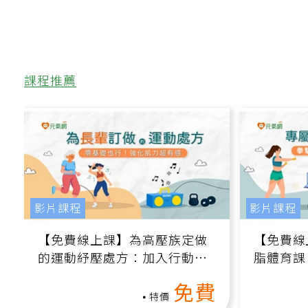
課程推薦
影片課程
影片課程
【免費線上課】為高壓族定做
【免費線
的運動紓壓處方：加入行動、
脂體育課
增肌、互動元素，0基礎也能
高壓族在
免費
做！
特價