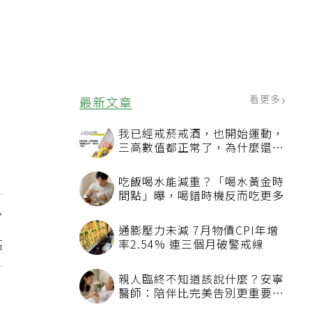
看更多
最新文章
我已經戒菸戒酒，也開始運動，
三高數值都正常了，為什麼還不
能停藥？
吃飯喝水能減重？「喝水黃金時
間點」曝，喝錯時機反而吃更多
：
通膨壓力未減 7月物價CPI年增
高
率2.54% 連三個月破警戒線
親人臨終不知道該說什麼？安寧
醫師：陪伴比完美告別更重要，