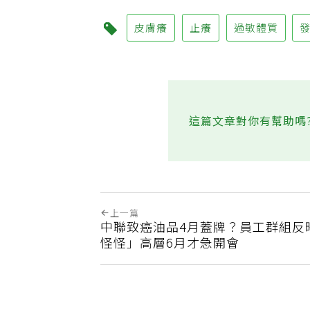
皮膚癢
止癢
過敏體質
這篇文章對你有幫助嗎
上一篇
中聯致癌油品4月蓋牌？員工群組反
怪怪」高層6月才急開會