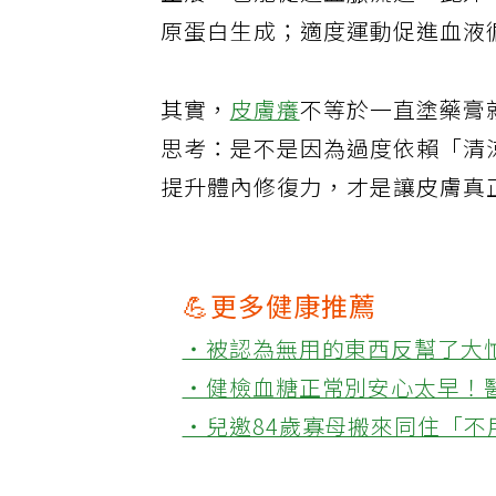
止癢，也能促進血脈流通。此外
原蛋白生成；適度運動促進血液
其實，
皮膚癢
不等於一直塗藥膏
思考：是不是因為過度依賴「清
提升體內修復力，才是讓皮膚真
💪更多健康推薦
‧被認為無用的東西反幫了大
‧健檢血糖正常別安心太早！
‧兒邀84歲寡母搬來同住「