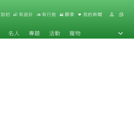
好如初
有設計
有行旅
願景
我的新聞
名人
專題
活動
寵物