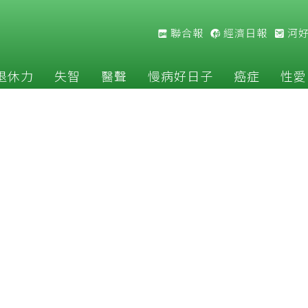
聯合報
經濟日報
河
退休力
失智
醫聲
慢病好日子
癌症
性愛