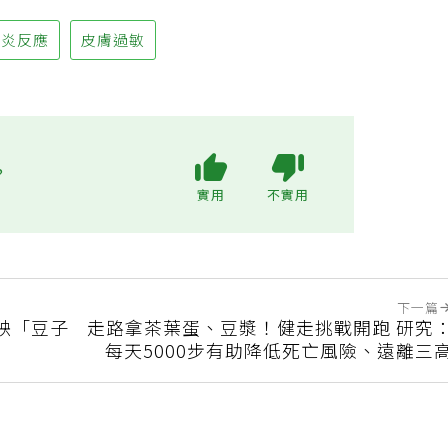
發炎反應
皮膚過敏
?
實用
不實用
下一篇
映「豆子
走路拿茶葉蛋、豆漿！健走挑戰開跑 研究
每天5000步有助降低死亡風險、遠離三