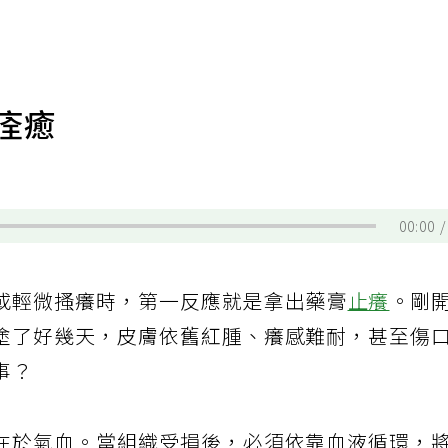
痊癒
師
00:00
或輕微搔癢時，第一反應就是拿出藥膏
止癢
。剛
塗了好幾天，皮膚依舊紅腫、癢感難耐，甚至傷
事？
在於氣血。當組織受損後，必須依靠血液循環，