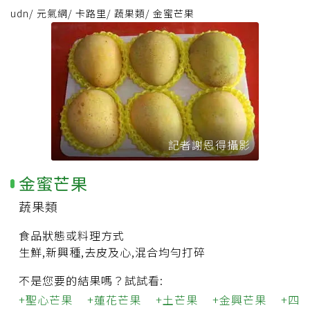
udn
/
元氣網
/
卡路里
/
蔬果類
/
金蜜芒果
記者謝恩得攝影
金蜜芒果
蔬果類
食品狀態或料理方式
生鮮,新興種,去皮及心,混合均勻打碎
不是您要的結果嗎？試試看:
聖心芒果
蓮花芒果
土芒果
金興芒果
四