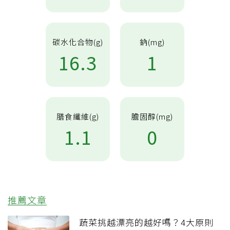
碳水化合物(g)
鈉(mg)
16.3
1
膳食纖維(g)
膽固醇(mg)
1.1
0
推薦文章
蔬菜挑越漂亮的越好嗎？4大原則