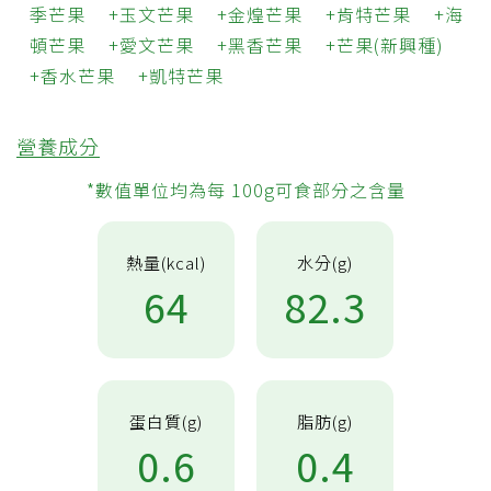
季芒果
玉文芒果
金煌芒果
肯特芒果
海
頓芒果
愛文芒果
黑香芒果
芒果(新興種)
香水芒果
凱特芒果
營養成分
*數值單位均為每 100g可食部分之含量
熱量(kcal)
水分(g)
64
82.3
蛋白質(g)
脂肪(g)
0.6
0.4