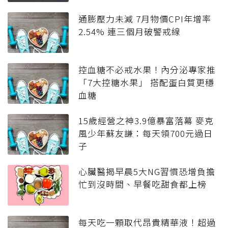
通膨壓力未減 7月物價CPI年增率
2.54% 連三個月破警戒線
控血糖不必戒水果！內分泌專家推
「7大控糖水果」 搭配蛋白質更穩
血糖
15歲經營之神3.9億暴富落幕 麥克
風少年蘇友謙：每天領700元過日
子
心臟醫揭早晨5大NG習慣恐增負擔
忙到沒時間、早餐吃甜食都上榜
每天吃一顆取代昂貴精華液！超過