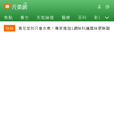
焦點
養生
失智論壇
醫療
百科
影音
青花菜別只會水煮！專家推加1調味料讓風味更鮮甜
快訊