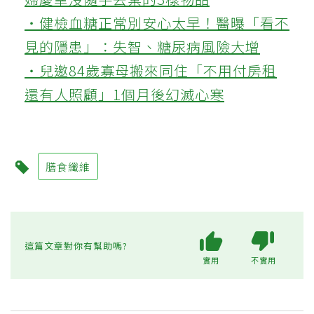
‧健檢血糖正常別安心太早！醫曝「看不
見的隱患」：失智、糖尿病風險大增
‧兒邀84歲寡母搬來同住「不用付房租
還有人照顧」1個月後幻滅心寒
膳食纖維
這篇文章對你有幫助嗎?
實用
不實用