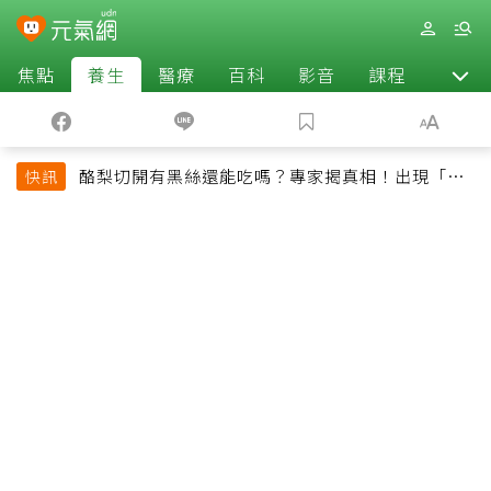
焦點
養生
醫療
百科
影音
課程
退休
酪梨切開有黑絲還能吃嗎？專家揭真相！出現「3情
快訊
況」快丟掉