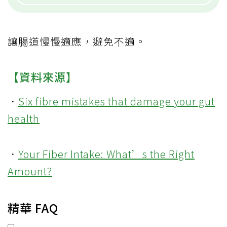
讓腸道慢慢適應，避免不適。
【資料來源】
．
Six fibre mistakes that damage your gut
health
．
Your Fiber Intake: What’s the Right
Amount?
精華 FAQ