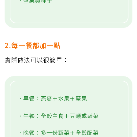
．堅果與種子
2.每一餐都加一點
實際做法可以很簡單：
．早餐：燕麥＋水果＋堅果
．午餐：全穀主食＋豆類或蔬菜
．晚餐：多一份蔬菜＋全穀配菜