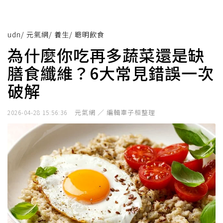
udn
/
元氣網
/
養生
/
聰明飲食
為什麼你吃再多蔬菜還是缺
膳食纖維？6大常見錯誤一次
破解
元氣網 ／ 編輯辜子桓整理
2026-04-28 15:56:36