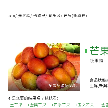
udn
/
元氣網
/
卡路里
/
蔬果類
/
芒果(新興種)
芒果
蔬果類
食品狀態
記者謝進盛攝影
生鮮,新興
不是您要的結果嗎？試試看:
土芒果
金興芒果
四季芒果
玉文芒果
金