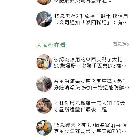
林慶順教授驚傳意外過世
45歲男存2千萬提早退休 接信用
卡公司通知「淚回職場」：有錢
也碰壁
看更多
大家都在看
被認為無用的東西反幫了大忙！
50歲婦慶幸沒隨手丟棄的3樣物
品
電風扇滿是灰塵？家事達人教1
分鐘清潔法 多加一物還能防髒汙
附著
坪林獨居老翁離世無人知 13犬
守屋護遺體伴最後一程
15歲經營之神3.9億暴富落幕 麥
克風少年蘇友謙：每天領700元
過日子