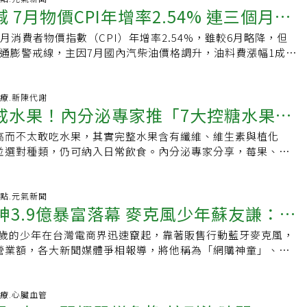
 7月物價CPI年增率2.54% 連三個月破
l》報導，一項發表於《美國心臟協會雜誌》（JAHA）的研究，針
期患者進行為期8週的試驗。研究發現，參與者無須痛苦節食，只
月消費者物價指數（CPI）年增率2.54%，雖較6月略降，但
中添加「一顆完整酪梨＋一杯新鮮芒果」，就能帶來令人驚喜
%通膨警戒線，主因7月國內汽柴油價格調升，油料費漲幅1成，
顯著提升血管擴張能力（FMD）：每日攝取酪梨與芒果的受試
升國際機票價格；另外食及房租等費用持續上漲，其中外食費
的血管舒張功能」明顯增強，反映出內皮功能獲得改善（內皮
國人外食壓力未見紓緩。今年5月CPI衝破通膨警戒線之後，
的早期警訊）。．營養互補：酪梨提供對心臟有益的不飽和脂
2%，由於美伊戰事仍未停火，使得外界對接下來物價壓力不敢掉
-08-05 07:14:23 醫療.新陳代謝
芒果則補足高濃度的維生素C與鉀。兩者營養成分幾乎不重疊，
戒水果！內分泌專家推「7大控糖水果」
計，7月CPI較上年同月漲2.54％，其中7月國內汽柴油價格
健康脂肪、纖維、維生素與抗氧化物，使體內的抗氧化力與維
，油料費漲幅約1成，加上燃油附加費推升國際機票價格，以及
，輕鬆提升護心防線。為什麼是酪梨加芒果？兩種水果營養剛好
高而不太敢吃水果，其實完整水果含有纖維、維生素與植化
更穩血糖
務費用也調高，此外，蔬菜與外食費續漲，房租及家庭管理費
並不是隨意亂選的。酪梨富含單元不飽和脂肪酸、膳食纖維、
並選對種類，仍可納入日常飲食。內分泌專家分享，莓果、蘋
價格均較上年為高，與電腦等教養設備及用具價格上揚，惟水
果則提供維生素C、鉀、多酚及其他植化素。兩種水果的營養成
配蛋白質或健康脂肪，更有助穩定餐後血糖。糖尿病可以吃水
格下跌，抵銷部分漲幅。若扣除蔬菜水果及能源，核心CPI，
後可一次補進健康脂肪、纖維、維生素與抗氧化物。酪梨本身
果汁更適合水果雖含天然糖分，同時也提供膳食纖維、維生
外食費則年增率也持續升高到3.05%，顯示外食族物價壓力難以紓
究支持。另一項針對786名腹部肥胖成人的研究發現，每天吃1
等抗氧化成分。纖維可延緩胃排空及糖分進入血液的速度，因
-08-05 05:03:49 焦點.元氣新聞
房租增速緩慢下降，7月房租年增率再降到1.73%。另外生產
神3.9億暴富落幕 麥克風少年蘇友謙：每
月後，血液中的低密度脂蛋白（LDL）顆粒濃度有所下降。一般
乾或水果加工品，直接吃完整水果對血糖較友善。單獨攝取水
年增率漲16.94％，美元計價的進、出口物價指數(IPI、EPI)年增
固醇，是測量膽固醇總量；LDL顆粒濃度則反映血液中究竟有
可能帶來血糖波動。夏威夷皇后醫科大學內分泌學家伊莎貝爾
％及漲19.71％，顯示廠商生產成本持續上揚，不利未來物價趨
15歲的少年在台灣電商界迅速竄起，靠著販售行動藍牙麥克風，
過日子
。顆粒數量較多、且較小而緻密時，更容易進入血管壁並促進動
sabelCasimiro）建議，將水果與「蛋白質」或「健康脂肪」搭
元營業額，各大新聞媒體爭相報導，將他稱為「網購神童」、
人員估計，這項變化可能相當於心血管疾病風險小幅下降，但
油脂能延緩碳水化合物的吸收速度，提供持久能量：不過，水
而事業快速攀升的背後，也伴隨著國稅局追稅、高利貸逼債、
推算，並非實際觀察到心肌梗塞或中風事件減少，因此仍不能
物來源，並非吃得愈多愈健康，糖尿病或糖尿病前期患者，應
與長時間足不出戶等人生低谷，那支曾經讓他一夕成名的麥克
藥」。降低關鍵致命指標！每天一顆酪梨，有效降低LDL顆粒
。此外，單獨攝取水果時，天然糖分仍可能帶來血糖波動，因
轉折的起點。從昔日揮金如土的少年CEO，到如今落腳高雄路
-08-05 03:38:11 醫療.心臟血管
配，酪梨單獨攝取的護心效果同樣獲得臨床證實。根據一項發
糖優格、堅果、起司或蛋等蛋白質及健康脂肪一起吃，以幫助