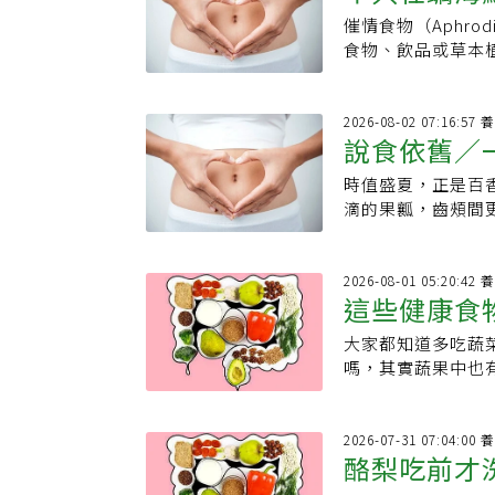
免快速喝進過量糖
免在一大早就飲用
140元、冷筍沙拉3
解的機會。如今父
溶性與非水溶性膳
催情食物（Aphro
物」也包含
能有助改善發炎、
成分，可能提高心
元，讓他忍不住好
已做好照顧蘇友謙
覺「肌膚狀態變好
食物、飲品或草本
能保留纖維。吃水
其剛起床時，身體
出後，引來網友回
700元生活費，
果也含有葉酸。葉
奇食物」。真正的
事：．控制份量：
統負擔。5.一早就
道鼎泰豐的高薪是
留意過的平凡日常
胞時不可或缺。想
力，為性健康打好
果：少喝果汁、果
健康，若依個人健
務」、「他賣的是
諱地談起目前積欠
素非常重要。換句
提升生殖健康與性功
2026
脂肪：例如無糖優
水分、適度運動，
不如去吃別的」、
人姐姐都很疼我，
說食依舊／
吃奇異果比較好？
實有部分研究顯示
應不完全相同，若
看，有些患者說「
鼎泰豐的小黃瓜，
很多錢，但我堅持
水分與營養素的時
可能只靠某一種食物立
找出適合自己的種
趕著處理工作，身
黃瓜真的好吃，1
時值盛夏，正是百
路竹教會與校園生
態。此外，膠原蛋
並不會瞬間引發性
100mg/dL．餐
已經過度興奮，且
自己做不出來」、
滴的果瓤，齒頰間
到未來是否還會重
起攝取，有助於更
礎。哪些營養素有
期．空腹血糖：100
散步助身體啟動早餐
黃瓜，味道就是抓
王」，剖開鮮吃、
他透露，自己其實
與優格混合即可，
攝取多種有助生殖功
仍應由醫師綜合症
己每日早晨的習慣
過」、「我很討厭
胃的涼拌菜，甚至
緒，雖然如今短影音
攝取多種肌膚代謝
素、β-胡蘿蔔素
源】．《verywe
維持的生活型態。
鼎泰豐對餐點品質
層次。它不僅「百
2026
準備等待時機重回
外，但奇異果與蔬
化壓力，並支持荷
庫》．《奇美醫院
水果、希臘優格搭
這些健康食
友好奇，為何在台
化漂流史。17世
人要做新品牌都會
食纖維、蛋白質與
生素D也是精子發
啡，避免讓咖啡因成
友分析，開放訂位
花蕊狀似十字架，
這些事情之後，他
蔬菜或水果混合即
魚類、貝類、家禽
大家都知道多吃蔬
高」前3名
都忽視了神經系統
夠精準安排時間，
是充滿宗教情懷地命名
品、絕對不搞非法
奇異果本身的甜味
地，若長期攝取大
嗎，其實蔬果中也
緊繃的狀態，長期
客人，在無法預測
人有不識此淵源，
吃過了，走正路才
同樣非常好喝。
可能與精子品質下
高，日本糖尿病醫
至少5分鐘的時間
的立場分析，因為
20世紀初的日治
貨、玩流量一夜暴
多也可能有副作用
作為冷凍蔬菜，毛
步，幫助身體平穩
號碼牌後會直接到
了時鐘的外環刻度與
方法，而是回答「
以高濃度保健食品
維，但與綠葉蔬菜
202
「晚吃早餐短壽」
高的比例是國外旅
稱。而在早年的台
錢，踏踏實實走合
酪梨吃前才
能引起頭痛與失眠
肪含量平均為每10
赤字是肌少症隱形
廳與百貨公司談進
色彩的「西番果」
泡沫」。※珍愛生命，
過量飲酒更會從原
想要更健康的享用