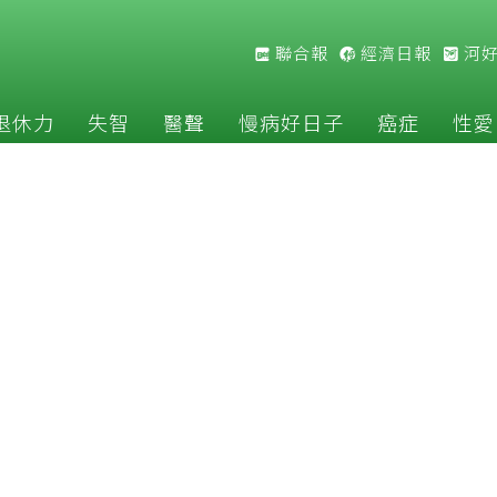
聯合報
經濟日報
河
退休力
失智
醫聲
慢病好日子
癌症
性愛