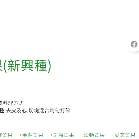
(新興種)
或料理方式
種,去皮及心,切塊混合均勻打碎
蜜芒果
金煌芒果
肯特芒果
海頓芒果
愛文芒果