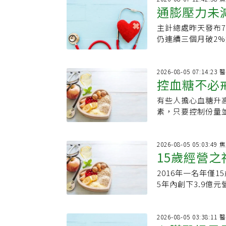
通膨壓力未減
《EatingWel
對68名糖尿病前
主計總處昨天發布7
警戒線
需每天在日常飲食
仍連續三個月破2
的心血管益處：．
加上燃油附加費推
者，其「血流介導
年增率再度破3%，
功能障礙是心臟病
6、7月接連再破
2026
肪酸與膳食纖維；
控血糖不必
以輕心。主計總處統
搭配後可一次補進
仍較上年同月為高
生素C攝取量翻倍
有些人擔心血糖升
搭配蛋白質
旅遊團費等娛樂服
互補這二者的搭配
素，只要控制份量
用、電費、燃氣等
鉀與維生素E；芒
果、梨子等水果搭
果及交通工具等價
分重疊不多，搭配
果嗎？完整果實比
漲2.38％。7月
也有不少心血管研
素、礦物質及多酚
2026
緩。房市降溫，也讓
15歲經營之
顆酪梨、持續6個
此相較於果汁、果
者物價指數(PPI)
健檢常看的LDL膽
果時，天然糖分仍
率分別漲16.64
2016年一名年僅
天領700元
多少顆LDL粒子
·卡西米羅（Dr.I
緩。
5年內創下3.9億
脈粥狀硬化。研究
配食用，蛋白質與
「經營之神」，然
這只是依過往研究
果仍屬於碳水化合
染毒自首、恐慌症
把酪梨當成「護心
留意每次攝取份量
風，也成了他人生
2026
濃度除了與芒果搭
此可將水果搭配無