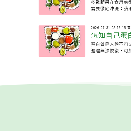
https://www.hea
位，現場排隊的人
不夠響亮，便取「P
多數蔬果在食用前
確清洗方式
此外，番紅花若以
毛豆解凍後可以直接
音韻優美，更精準
需要徹底沖洗；蘋
由於男女生理機制不
包邊拿邊吃，就能
質，從此深植人心。
梨呢？反正之後都要
常較容易從有助提
鬱的風味，被稱為
台灣市面流通的多是
食安專家提醒，酪
益；女性則較容易
角度來看被視為油
香果的優點，紫紅
應立即清洗酪梨試
2026
物，而提升整體性
沙拉、三明治、壽司
怎知自己蛋
（蜜糖百香果）與
長時，通常會被噴
酮類化合物，有助
和176大卡的熱
埔里。埔里大坪頂這
污染的成分；隨後
直接證據證明黑巧
1/4至半顆，並
蛋白質是人體不可
警訊」：盡
水，且超過10度
市裡，員工與顧客
品質。2.蜂蜜研
根據日本食品成分
遲遲無法恢復，可
地的百香果農彭文
各種細菌，而這些
性，以及利用抗氧
堅果種子。每100
助於及早調整飲食
纍纍，讓埔里成為
細菌帶進廚房。而
現，它有助改善勃
量和食用方式，其
的徵兆，有助於確
經苦澀。早年病毒病
肉通常是生吃的。
蠣富含鋅，是製造
也要留意攝取份量，
同，有時候不容易
1980年代末期
從超市買回家後立
蒙分泌的胺基酸。
克。
其中有一個最重要
2011年的塑化
籃或冰箱中的其他
生成素濃度，並促
質為何如此重要？蛋白
讓埔里百香果濃縮
後將酪梨放在流動
不飽和脂肪酸、維
「生命的基石」，
淵。危機，往往是
來清洗。墨西哥酪
改善精子品質；對
美國國家醫學圖書
賴，全力提升鮮果
或蔬果清洗劑，清
環。5.西瓜西瓜
功能，包括維持細
有些甜美？細究下
立即食用，可在通
成，使血管擴張並
是覺得餓、沒有精
酸化，且早年為了
生）；接著將酪梨
功能障礙、提升睪
現。營養師Laure
於是，一項改變產
食用為止。（本文
外，辣椒、薑、堅
餐之間很容易感到
軟的網床，果實熟
素與白藜蘆醇等天
生病後體力恢復不
撞，不僅留住了完