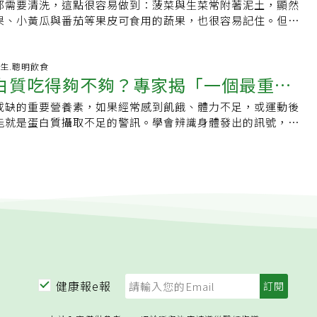
lthnews.com.tw/article/69179】
潮就會減少，也失去跟餐廳與百貨公司談條件的優勢。
assion」的日語諧音，巧妙譯為「百香」。這神來一筆，不僅
都需要清洗，這點很容易做到：菠菜與生菜常附著泥土，顯然
高劑量補充，也可能造成頭暈或噁心。男女受益方式有所不同
食用，每次盛裝適量（約50～100克）放在碗盤裡，而非整
捕捉了它揉合香蕉、鳳梨、檸檬、石榴等多種果香的迷人特
果、小黃瓜與番茄等果皮可食用的蔬果，也很容易記住。但酪
同，催情食物產生的效果也不盡相同。Strawn指出，男性通
避免不小心吃得太多。第二名：酪梨酪梨因其柔滑的口感和濃
全世界西番蓮科植物高達400多種，能食用的不過60餘種。
去皮，直接切開、挖出果肉就好；但AllRecipes網站報導，
升睪固酮濃度及促進一氧化氮生成、改善血液循環的食物中受
「森林裡的奶油」，酪梨在植物學上被歸列為水果，從營養學
1975年由農試所孕育出的「台農一號」——結合了黃、紫百
梨不該只在食用前才洗，應在買回家後便立刻清洗它們。為何
因有助荷爾蒙平衡、陰道潤滑、情緒穩定及心血管健康的食
脂類，而在日常中不少人也把它視為健康美味的蔬菜，添加在
外皮下藏著酸甜濃郁的果汁，近年更有甜度極高的「滿天星」
著想像一顆酪梨在放上餐盤前經歷了什麼過程？當它在田間生
-07-31 05:19:15 養生.聰明飲食
福表現。專家點名5種天然催情食物1.黑巧克力黑巧克力富含黃
等餐點中。儘管酪梨很健康，但每100克酪梨含有17.5克脂肪
白質吃得夠不夠？專家揭「一個最重要
清香多汁的「黃金百香果」爭艷。要孕育這些美好，首推南投
灑農藥及類似化學物質，而灌溉用水可能含有受糞肥、農藥等
促進血液循環，同時含有可提升愉悅感的成分。雖然目前沒有
量，一不注意脂肪攝取量和熱量就超標。建議的酪梨食用量是約
片海拔650至800公尺的緩坡，擁有微酸性紅土，保水又排
果實被採收，在運往超市的過程中經歷各個階段的處理。在超
克力能提升性慾，但它改善情緒的效果，可能間接提升性生活
且避免使用脂肪含量高的美乃滋或油性醬汁調味。第一名：落花生
或缺的重要營養素，如果經常感到飢餓、體力不足，或運動後
快補充
以上的日夜溫差，造就了「熱不太熱、冷不太冷」的微氣候。當
會反覆拿起又放下，所有這些過程都會讓酪梨等農產品接觸到
究指出，蜂蜜可能透過刺激黃體生成素分泌、降低芳香化酶活
資料庫，新鮮帶殼落花生則被歸類為「野菜類」，而非油脂或
能就是蛋白質攝取不足的警訊。學會辨識身體發出的訊號，有
和笑稱，這裡水質極佳，不僅人喝了甘甜，果樹喝了更是結實
細菌會附著在果皮上。雖然不會吃酪梨的果皮，但它仍可能將
化作用保護睪丸組織等機制，提高睪固酮濃度，部分研究更發
公克花生富含23.5公克脂肪，屬於優質能量來源，只要掌握食用
，避免長期缺乏蛋白質對健康造成影響。了解蛋白質攝取不足
穩坐全台八成產量的「百香果之鄉」。然而，這片果園也曾歷
且當果實被切開時，果皮上的任何細菌都會滲入果肉中，而果
起功能、增加精子數量及維持睪丸正常代謝。3.牡蠣與海鮮牡
實是相當健康的零食。食用花生時除了要了解過敏風險之外，
認是否吃進足夠的這項關鍵營養素。但每天的飲食狀況不盡相
肆虐，讓全台栽培面積從1200公頃銳減至300公頃，直到
為避免這種情況，只需將酪梨洗淨即可。不僅要清洗，更應在
睪固酮及維持精子健康的重要礦物質，也含有可能刺激性荷爾
建議將天然花生煮熟後加少量鹽食用，不要吃超過20～30
察覺問題。專家表示，雖然蛋白質不足可能出現多種症狀，但
建立健康種苗更新制度，每年全園更新植株，才得以復甦。未料，
即清洗；如此有助防止交叉污染，避免酪梨將細菌傳播到水果
研究顯示，牡蠣萃取物可能改善勃起功能、提升睪固酮與黃體
的警訊，一旦出現，就應該考慮增加高蛋白食物的攝取。蛋白
劑食安風暴再度襲來，最後雖查出是裝填果汁的塑膠容器惹禍，卻
食物。如何清洗酪梨清洗酪梨的步驟很簡單：先洗淨雙手，然
進一氧化氮生成，進一步改善血液循環。4.酪梨酪梨富含單元
質由胺基酸組成。營養師CaraHarbstreet將胺基酸形容為
汁的銷量從每月數百桶，一度暴跌至5桶，果農瞬間跌入酸澀深
冷水下，輕輕搓洗每個部位；如果表面凹凸不平，可用蔬果刷
生素E、鋅及多種抗氧化物，有助提升睪固酮、保護生殖組織及
從肌肉、生理機能到身體修復，幾乎都離不開蛋白質的參與。
轉機的伏筆。為了求生，果農們痛定思痛，決定降低加工依
梨生產出口包裝協會（APEAM）指出，無需使用肥皂、洗碗精
女性而言，也有助維持荷爾蒙平衡、增加潤滑度及促進血液循
館指出，蛋白質是大型且複雜的分子，在人體內執行許多重要
品質。過去人們總納悶，為何同一品種的百香果，有些酸澀、
水就足夠了。用乾淨的廚房毛巾或紙巾將酪梨徹底擦乾，若不
富含瓜胺酸，可在人體內轉化為精胺酸，進而促進一氧化氮生
胞正常運作，以及提供組織和器官結構支撐。最重要警訊：總
才發現，百香果一旦成熟落地，果肉受到撞擊分離，便會迅速
風良好的地方靜置數小時，確保完全乾燥（濕氣會促進細菌滋
改善血流。研究認為，西瓜可能有助改善精子品質、減輕勃起
神如果你總覺得精力被掏空，可能就是蛋白質攝取不足的表
刺激開花結果，農民常在七分熟便強行採收，酸度自然偏高。
放在流理台上、籃子或碗中，若已成熟可放入冰箱，直到準備
丸抗氧化能力，以及促進生殖荷爾蒙正常分泌。除了上述食物
nHarris-Pincus表示，以下情況都可能與蛋白質不足有關：●兩
業命運的發明誕生了——「吊網」。農人在藤蔓下架起一張張鬆
經《世界新聞網》授權刊登，原文刊載於此）
健康報e報
果、番紅花、人參、綠茶、蕁麻根，以及葡萄籽萃取物、白楊
飢餓。●吃完飯後仍缺乏飽足感。●運動後恢復速度變慢。●
透後自然蒂落，輕輕柔柔地掉進網中。不提早採摘、不落地碰
然植物成分，也被認為可能有助性健康。不過，專家提醒，催
如以往。●經常感到疲憊，好像一直處於能量不足狀態。她指
美外觀，更徹底封存了果實的甜美，如詩人卓黔形容「柔黃淺