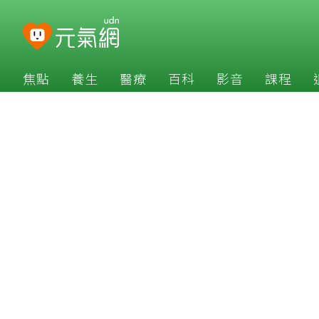
焦點
養生
醫療
百科
影音
課程