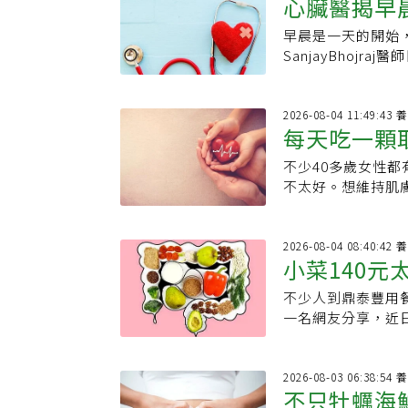
心臟醫揭早
竹教會，成為一名
表於《臨床脂質學
延緩消化、增加飽
友謙少了幾分少年
持續6個月後，血液
可能因缺少纖維、
早晨是一天的開始
餐吃甜食都
歲那幾年，我賣麥
(nmol/L)，
慎，絕對不要拿它
SanjayBhoj
商業大腦，信手拈
醇（LDL-C）總
血糖的人吃水果，
化，包括壓力荷爾
了1700萬，物流運
梨實用小知識！如
以下這幾種就很適
狀態切換到「工作
3000到4000
底熟了沒，可以吃
低，並富含纖維、
重要，若長期在早
2026
大量廣告投放與藝
品種成熟後有的轉
每天吃一顆
血糖、空腹血糖及
管負擔。他也列出
讓年紀輕輕的他承
感覺微軟且帶彈性
糖，營養價值不輸
手，守護心臟健康。
流連酒店、賭博，甚
不少40多歲女性
水果 維持
加熱易受損的維生
與葡萄糖吸收，多
示，自己在早晨時
他命，後來又因借
不太好。想維持肌
劑，還能防止產生
但建議連皮食用，
晨來一杯咖啡提神
症與恐慌症。「最
異果」，富含多種能
中更接近「油脂類
也較低，對血糖的
分，可能造成血糖
陽光照進來，把窗
慣，有助於維持肌
300大卡。因此
連皮食用。建議一
可能增加代謝負擔
瘋，那是真正的地
膠原蛋白生成奇異
2026
醬料或起司，護心
單次攝取過多醣類
餓。2.別把甜食當
小菜140元
的蘇友謙，在臉書
生素C是合成支撐
物。每天增加一些
蕉含有纖維、鉀及
糕、奶油酥餅等，
一試的心情打電話到
保護肌膚免受紫外
動、控制體重與血
擇較小根香蕉，或
與蛋白質等有助延
不少人到鼎泰豐用
饕：自己做
受洗後，在路竹基
助膠原蛋白更順利
用。【資料來源】．《E
蕉通常愈甜，血糖
其在空腹食用的狀
一名網友分享，近日
經。他說，信仰帶
會增加活性氧，進
臉書粉絲專頁
梨酪梨從植物分類
早餐選擇，但Bho
驚人，讓他驚呼「
傲，也開始承認自
C，也含有維生素
肪酸與纖維，碳水
分更含有防腐劑如
網友熱烈討論。這
甚至對簿公堂告父
細胞免受氧化傷害
酪梨熱量較高，每
合都出現這類加工
出自己每次到鼎泰
2026
到的舉動，向父親
相關，甚至被稱為
較低，並含維生素
不只牡蠣海
昏欲睡，可以來一罐
YouTuber介
後，我跟爸爸下跪
到關注，研究發現