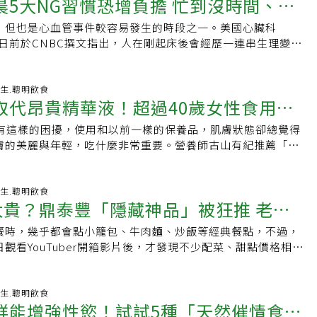
晨5大NG習慣恐增負擔 忙到沒時間、早
每天向父親領700元零用錢的高二夜校生，再次談起那些年，蘇
雜誌》針對腹部肥胖成年人的研究發現，每天食用一顆酪梨，
足感，減少血糖快速波動。而果汁即使標榜百分之百原汁，仍
得志時的銳氣，多了一些願意回頭檢視自己的坦然。「15到20
中的低密度脂蛋白（LDL）顆粒濃度降低約49納摩爾/公升
飲用速度快，使糖分迅速被吸收。若想喝果汁，份量應更謹
，但也是心血管事件較容易發生的時段之一。美國心臟科
上榜
克風的總營業額是3.9億」談起數字，蘇友謙依然展現出敏銳的
這可能有助降低心臟病風險。專家提醒，傳統健康檢查只看「壞膽固
取代完整水果。內分泌專家推薦7大「控糖水果」醫師強調，控
raj醫師日前於CNBC撰文指出，人在剛起床後會經歷一連串生理變
來全是驚人的帳目紀錄，「光是國稅局追稅跟營業稅我就補繳
量」，但「LDL顆粒濃度與大小」才是決定血管硬化的關鍵。酪
關鍵在於選擇「低升糖指數（低GI）」與「高纖維」的水果，
蒙皮質醇上升、血壓升高、心率逐步回升，讓身體慢慢從休息
費1700萬，FB廣告費燒了7000多萬，給藝人的代言費就高達
何判斷酪梨成熟了沒？酪梨買來最大的困擾就是，不知道它到
合：1.莓果藍莓、草莓、覆盆子及黑莓等莓果，含糖量相對較
模式」，這段時間的飲食與生活選擇，可能比許多人想像中更
萬元⋯」。當年的他，精準抓住行動卡拉OK市場崛起的時機，靠著
了嗎？農糧署提醒，判斷酪梨成熟與否不能只看顏色，因不同
花青素與類黃酮。研究顯示，規律攝取莓果可能有助改善餐後
上攝取高糖、高油脂食物，或身體過度緊繃，則可能增加心血
-08-04 11:49:43 養生.聰明飲食
人代言，把產品迅速推向市場。但在名利快速湧入的同時，也
成紫黑色，有的仍維持綠色。較可靠的方法是用手掌輕握，若
取代昂貴精華液！超過40歲女性食用這
胰島素敏感性。新鮮或冷凍莓果都不錯，冷凍莓果若未額外加
自己每天早上9點前絕不會做的5件事，提醒民眾從日常習慣著
受了遠超過當時所能負荷的壓力。為了填補無止盡的焦慮，他
，通常已適合食用。農糧署指出，酪梨生食最營養，酪梨富含
新鮮莓果。2.蘋果蘋果富含果膠等可溶性纖維，可延緩胃排空
保護心臟早上不做5件事別再把這些當早餐Bhojraj醫師表
至染上毒品，2019年他因情緒崩潰自行前往警局自首吸食K
都有這樣的困擾，使用和以前一樣的保養品，肌膚狀態卻總覺得
透亮肌膚
素C與E，要避免過度高溫烹調，生吃不僅能保留完整抗氧化
酚也可能有助改善胰島素敏感性。蘋果的升糖指數相對較低，
段會盡量避免做以下5件事：1.不喝高糖咖啡飲品許多人習慣早
高利貸面臨黑道威脅，一場車禍後，更誘發了嚴重的被害妄想
膚的美麗與年輕，吃什麼非常重要。營養師古山有紀推薦「奇
苦味成分！此外，有些人會把酪梨當水果，但酪梨在營養分類
以保留較多纖維。3.梨子梨子的水分與纖維含量高，升糖指數
，但若選擇的是大杯風味拿鐵，其中就含有約30至50公克的糖
慘的時候，我把我自己關在房間裡整整7個月不出門。媽媽怕太
支持40歲以後肌膚代謝的營養素，每天早上吃1～2顆的習
」，其脂肪與熱量都比一般水果高，一顆大型酪梨熱量可超過
影響通常較為緩慢。梨皮含有較多纖維及多酚，清洗乾淨後可
快速上升，促使胰島素分泌增加。長期下來，反覆的血糖波動
戶全用木板封死。我就在那個沒有日夜的暗室裡每天嘔吐、發
膚彈性與透亮感。奇異果為何能支持肌膚代謝？①維生素C支持
不要把酪梨拿來當飯後水果吃，建議用它來替代塗抹吐司的奶油、
次吃一顆小梨，搭配核桃、杏仁、起司或雞胸肉等食物，避免
，也容易讓人在獲取飽足感之後，又在短時間內再次感到飢
獄」。人生的轉折，出現在他身心狀況跌到谷底的時候。當時
果被認為有助於美肌，其中一個最大原因就是富含維生素C。維
-08-04 08:40:42 養生.聰明飲食
效果更佳，如此才不會在原本飲食之外又多攝取一份高熱量食
。4.香蕉香蕉甜度較高，卻不代表糖尿病患者完全不能吃。香
早餐喜歡吃甜食當早餐？Bhojraj醫師指出，像是可頌、杯子蛋
太貴？鼎泰豐「隱藏神品」被狂推 老
上看到昔日代言人、藝人李燕分享信仰相關內容，他抱著姑且
肌膚彈性與緊實度的膠原蛋白不可或缺的營養素。此外，也具有
營養密度高的水果、用健康脂肪取代飽和脂肪，再搭配規律運
維生素B6，仍比餅乾、甜點或含糖飲料更具營養價值。建議選
通常由精緻碳水化合物與飽和脂肪組成，多數也缺乏膳食纖維
教會，開口第一句話便是「上帝是什麼東西？」2023年7月
線產生活性氧傷害的作用。奇異果含有豐富的維生素C，有望幫
糖，小幅但持續的改變，長期下來才能對心血管保護產生作
一次吃半根，搭配無調味堅果、花生醬或雞蛋。熟度愈高的香
緩血糖上升的營養成分，容易造成血糖快速升高後又下降，尤
餐時，幾乎都會點小籠包、牛肉麵、炒飯等經典餐點，不過，
不出來
督長老教會與學校社工的陪伴下，他花了3個月讀完一整本聖
生成。②抗氧化成分預防老化紫外線、壓力與睡眠不足等因素
atingWell》．《EatingWell》．《鮮享農YA-農糧署》
控制不佳者可優先選擇尚未過熟、表皮較少黑斑的香蕉。5.酪
況下更應警惕。3.少吃加工肉品培根、香腸、火腿也是常見的
觀看YouTuber開箱影片後，才發現不少配菜、甜點價格相當
來的第一個改變，不是事業重新開始，而是願意放下過去的驕
而傷害細胞，成為色斑與皺紋的原因。奇異果不僅含有維生素
來看屬於水果，但營養分類較接近油脂類，富含單元不飽和脂
jraj醫師提醒，這類加工肉品通常含有較高的鈉與飽和脂肪，部
下巴都快掉下來」，好奇究竟值不值得點？貼文曝光後，引發
己的不足。過去，他曾因財產掌控權與父親撕破臉，飆罵粗口
E與多酚等抗氧化成分。這些成分發揮作用後，有助於保護肌膚
化合物含量較低，有助增加飽足感及延緩餐後血糖上升。不過
硝酸鹽等。偶爾食用不至於造成明顯影響，但若每天的早餐組
名網友在PTT以「鼎泰豐有些東西價格是不是蠻…」為題，指
親侵占。信主之後，他決定撤告，並做了一個過去做夢也想不
，並預防老化。③膳食纖維改善腸道環境腸道與全身健康密切
次仍應控制份量。6.柑橘類橘子、柳橙等柑橘類水果升糖指數
肉品，長期可能增加心血管健康風險。4.不喝能量飲料早上昏
豐幾乎都固定點小籠包、牛肉麵及炒飯，直到最近看了
-08-03 06:38:54 養生.聰明飲食
下跪道歉。「以前覺得有錢就是老子，在家裡我最大。信主
「第二大腦」。近年來，腸道環境與肌膚狀態之間的關係也受
C與柚皮素等類黃酮。建議直接吃果肉，不要以柳橙汁取代，以
鮮能增強性慾！試試5種「天然催情食
能量飲料快速充電嗎？Bhojraj醫師強調，能量飲料尤其要避
紹其他品項，才驚覺部分菜色售價遠高於預期。其中，辣味黃瓜要價
說對不起。」這場道歉，也讓父子之間長年的衝突逐漸有了和
，便秘與腸道環境失衡可能導致肌膚問題。奇異果同時含有水