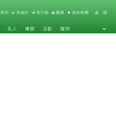
好如初
有設計
有行旅
願景
我的新聞
名人
專題
活動
寵物