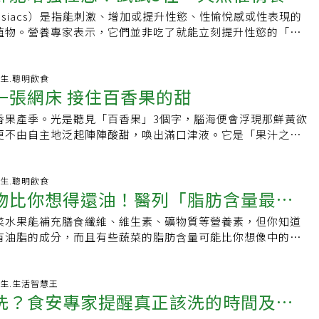
分。7.石榴石榴富含花青素、鞣花單寧等植化素，研究顯示可
。他說明，這類飲品通常含有大量咖啡因、糖分及其他刺激性
50元、香酥蝦餅310元、糖水芝麻湯圓130元、千層油糕135
子同住，父親每天替他切水果、買牛奶，甚至向學校社工表示
食纖維，有助於調整腸道環境。當便秘改善後，許多人也會感
disiacs）是指能刺激、增加或提升性慾、性愉悅感或性表現的
水果
血壓及胰島素阻抗。食用時可直接吃石榴籽，比飲用石榴汁更
跳速度、造成血壓升高，部分族群甚至可能出現心律不整。尤
奇：「這些餐點到底和一般外面吃到的有什麼不同？」貼文一
一輩子的準備。從過去動輒處理數百萬元資金，到現在每天領
了」、「上妝效果不一樣了」。④葉酸維持正常肌膚代謝奇異
植物。營養專家表示，它們並非吃了就能立刻提升性慾的「神
果掌握3原則想吃水果又不讓血糖大幅波動，還要注意以下幾件
正處於調節階段，再受到額外刺激，可能進一步增加心血管系
應「給觀光客打卡的台灣名店，這價格有啥問題」、「現在知
蘇友謙笑說，自己正在重新適應現在的生活，也開始體會過去沒有
酸是與細胞代謝有關的重要營養素，在製造肌膚與黏膜等新細
作用是透過改善血液循環、平衡荷爾蒙、降低發炎與氧化壓
每次以一份水果為原則，不要一次吃下一大盤。．選完整水
忙到沒時間、精神緊繃Bhojraj醫師強調，不吃早餐未必代表不
怎麼來的吧」、「還是很多人排隊」、「人家賣的是品質和服
。除了親情的修復，還有現實的爛攤子需要面對，蘇友謙不避
讓肌膚順利進行新陳代謝，充分攝取包括葉酸在內的各種維生
基礎。包括牡蠣、核桃、酪梨、西瓜等天然食物，都可能有助
昔，並減少果乾、糖漬水果及罐頭水果。．搭配蛋白質或健康
康狀況及專業評估後認為適合進行間歇性斷食，同時留意補充
服務氣氛，吃只是順便」、「不就炒作出來的東西？這價格倒
藝人與網紅的代言尾款，加起來仍有約千萬元。「其實很多藝
話說，含有葉酸的奇異果，有助於支持肌膚更新。為什麼早上
能。催情食物真的有效嗎？營養師LaurenManaker表示，確
-08-02 07:16:57 養生.聰明飲食
格、蛋、起司、堅果或無糖豆漿。每個人對不同水果的血糖反
並以平穩的心情開始一天，其實並無大礙。但從他的觀察來
「寧願再漲一倍，吃飯還是要等」。不過，也有網友特別推薦
像連X雯、X進，他們都說不用還了，因為以前我也幫她們賺了
一張網床 接住百香果的甜
如果要吃奇異果，推薦選在早上。早上是補充睡眠期間流失的
催情食物可能具有一定效果，但影響性慾的因素非常複雜，不
正在使用降血糖藥物或胰島素，可配合餐前、餐後血糖紀錄，
沒吃早餐」，其實是忙碌到沒有時間進食，一早靠咖啡提神、
「小黃瓜我很愛點」、「推薦這個小黃瓜，調味一絕」、「小
一定要還，等我以後有能力，我還要給她們額外的補償」。在
機。此時補充維生素C與膳食纖維，有助於調整一整天的身體狀
即見效。營養師JessicaClancy-Strawn也指出，催情食物
類與份量。血糖值標準對照正常血糖值．空腹血糖：70～
體長時間處於緊繃狀態。每天到了早上10點，神經系統可能就
40元我願意，每次都點」、「小黃瓜我很愛點欸，買了它辣油，
香果產季。光是聽見「百香果」3個字，腦海便會浮現那鮮黃欲
活逐漸步上軌道後，蘇友謙仍沒有放棄再次創業的想法，被問
白是由蛋白質製造而成，因此與雞蛋、優格、起司等蛋白質一
慾，而是透過改善身體狀態，建立有利於性慾產生的生理基
後2小時血糖：低於140mg/dL．糖化血色素：低於5.7%糖尿病前
可能伴隨壓力荷爾蒙與血糖變化。每天空出5分鐘！放慢呼吸、
「誠摯推薦這個小黃瓜，調味絕妙，我自己做，甚至買水果小
更不由自主地泛起陣陣酸甜，喚出滿口津液。它是「果汁之
返商場，他幾乎沒有猶豫地回答「當然！我在等爸爸同意」。
有效率地打造健康美肌。推薦奇異果的吃法①奇異果優格只要
助提升性健康？維持良好的性健康，不是依賴單一食物，而是
～125mg/dL．糖化血色素：5.7%～6.4%若檢測數值異常，
選這些除了提醒大家哪些事不該做，Bhojraj醫師也分享了自
不到」、「那小黃瓜是真的不一樣，你吃一口就知道菜有挑
調飲入喉自是迷人，若製成醬汁，淋入綠竹筍或山藥，便是開
已經準備好全新的美容電子類產品，樣品與行銷架構皆已就
做法非常簡單，同時可以攝取蛋白質與鈣質。這是一道能一次
能的營養素。其中，Omega-3脂肪酸，以及鋅、硒、茄紅
狀、用藥及其他檢驗結果判讀，不宜自行診斷。【資料來
。他認為，比起追求完美的飲食規畫，更重要的是建立能長期
吃小黃瓜，但鼎泰豐的我會想繼續吃」、「小黃瓜神好吃」。
拌入雞絲、牛肉之中，那抹明媚的果酸，更能提升肉食的風味
與Threads當道，但他依然看好傳統FB廣告的商業轉化率，
所需營養素的優秀早餐。②奇異果沙拉可能有些人會覺得意
、維生素E與維生素C等具有抗氧化作用的營養素，都有助降低氧
llhealth》．《聯合報系新聞資料庫》．《聯合報系新聞資料
他的早餐通常會選擇含有蛋白質、纖維的食物，例如雞蛋搭配
有極高的要求，深受不少台灣食客喜愛。本站曾報導，一名網
香」，在餐桌上更是「百變」。百香果的命名是一頁生動的文
-08-01 05:20:42 養生.聰明飲食
電商戰場。「我很會看市場，也很懂怎麼抓人性，以前很多藝
菜非常搭。將奇異果加入蔬菜與起司沙拉中，就能同時攝取膳
爾蒙正常分泌，進一步維持性慾與精子品質。此外，葉酸與維
衛教資訊網》
配莓果與核桃，或燕麥加奇亞籽，也習慣先喝點水，再喝咖
物比你想得還油！醫列「脂肪含量最
灣吃鼎泰豐不能訂位，國外的分店卻能接受預約？對此，有網
紀初，它從原產地巴西傳入西班牙，傳教士見其花瓣張開，中心
跑來請教我。從哪裡跌倒，我就要從哪裡爬起來」。但經歷過
奇異果，是很適合早上食用的一道料理。③奶昔只要與喜歡的
育及生殖健康不可或缺的重要營養素。這些營養素普遍存在於
為一天當中身體受到的首個刺激。Bhojraj醫師表示，多數人
的餐廳都是一輪一輪制的，超過規定時間就換另一組客人，能
3個分裂的柱頭宛如釘死耶穌的鐵釘，花瓣上的斑點似血跡，於
也替自己畫下一些不再跨越的界線。「現在的我，絕對不碰毒
可，製作簡單，非常適合忙碌的早晨。即使不加糖，也能利用
、全穀類、水果、蔬菜，以及低脂乳製品等天然食物中。相反
菜水果能補充膳食纖維、維生素、礦物質等營養素，但你知道
蔬果
與心血管健康的關聯，若從一大早開始就處於匆匆忙忙、精神
但鼎泰豐並沒有用餐時間的限制，就算客人吃很久也不會趕走
為「受難花」（PassionFlower），果實即為受難果。後
洗錢，規規矩矩做生意、奉公守法繳稅。國稅局追稅的苦頭我
，喝起來依然美味。如果想要清爽的口感，也可以加入優格，
量加工肉品、高脂乳製品、起司、含糖飲料、甜食及酒精，則
有油脂的成分，而且有些蔬菜的脂肪含量可能比你想像中的
下來也不利於整體健康。即使生活忙碌，每天早上也可以把握
時間的情況下，才會不開放訂位。此外，也有網友以百貨公司
單從字面誤讀，便成了「熱情果」與「愛情果」。時空流轉至
能把事業做得長久」。採訪結束前，請他給那些急著想靠帶
降有關，因此均衡飲食仍是維持性健康的根本。催情食品吃太
師就在文章中列出脂肪含量前三高的蔬菜。第三名：冷凍毛豆
稍作調整，例如放慢呼吸、到戶外接觸陽光、伸展身體或散散
鼎泰豐不開放提早訂位，客人都要在門口等，因此很多人抽完
時期，日本人看著同一朵花，卻覺得那散開的雄蕊與柱頭，像極
富的年輕人一句話。蘇友謙沒有談創業技巧，也沒有分享行銷
透過日常飲食攝取天然催情食物，一般而言相當安全，但若改
豆其實是一種營養價值相當高的食物，富含蛋白質和膳食纖
地開啟新一天。【延伸閱讀】起床2小時內進食較健康？專家談
百貨公司閒逛，進而帶動百貨的營業額。尤其鼎泰豐顧客有很
時、分、秒針，於是賦予了它「時計果」（to-ke-so）的雅
千萬不要為了自己的事業去找魔鬼合作。不要吸毒、不要洗
或植物萃取物補充，就必須留意副作用。例如，高劑量人參可
、黃瓜和番茄等蔬菜相比，其脂肪含量較高，可食用部分的脂
6-07-31 07:04:00 養生.生活智慧王
說法仍有不確定性台灣邁入超高齡社會要注意！醫：早餐蛋白
客或高消費族群，百貨公司需要這些人的消費能力，所以當餐
灣，鄉親們觀其外型，直白地喊它「雞卵果」，或是帶著異國
法、規矩的路。靠快錢堆疊出來的繁華，終究只是一吹就散的
洗？食安專家提醒真正該洗的時間及正
；濃縮綠茶萃取物可能增加肝臟負擔；大量薑可能刺激胃部；
0克7.6克，而且冷凍毛豆的脂肪含量比煮熟的新鮮毛豆更高。
危機【本文由健康醫療網授權刊登，原文刊載網址：
駐或抽成時，往往能依靠此特點談到理想的價碼。假如開放訂
。直到1960年代，台鳳公司準備推出果汁，覺得「西番」兩字
向毒品說NO！毒品危害防制諮詢專線0800-770-885
本放鬆情緒，反而變成影響性功能、判斷能力與性同意意識。
毛豆，建議採用水煮或清蒸的方式，調味以少鹽為原則，冷凍