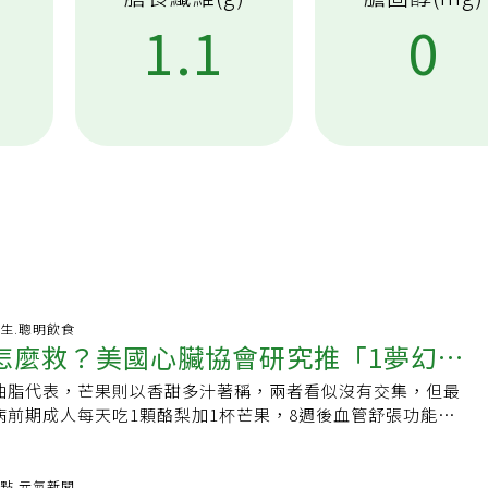
1.1
0
-08-08 01:21:15 養生.聰明飲食
怎麼救？美國心臟協會研究推「1夢幻水
油脂代表，芒果則以香甜多汁著稱，兩者看似沒有交集，但最
酪梨加它改善血管功能
病前期成人每天吃1顆酪梨加1杯芒果，8週後血管舒張功能有所
單又容易執行的護心飲食策略。酪梨加芒果一起吃，研究發現
人因精緻飲食過多影響，許多人血糖偏高，有「糖尿病前期」
道卻不曉得該如何改善，讓它不演變成為糖尿病。根據
-08-07 12:42:58 焦點.元氣新聞