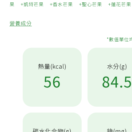
果
凱特芒果
香水芒果
聖心芒果
蓮花芒果
營養成分
*數值單位
熱量(kcal)
水分(g)
56
84.
碳水化合物(g)
鈉(mg)