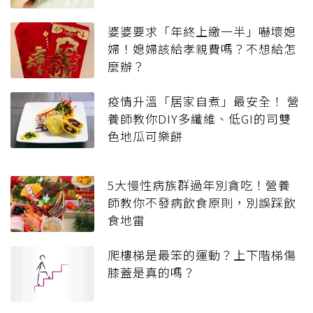
婆婆要求「年終上繳一半」嚇壞媳
婦！媳婦該給孝親費嗎？不想給怎
麼辦？
疫情升溫「居家自煮」最安全！ 營
養師教你DIY多纖維、低GI的司雙
色地瓜可樂餅
5大慢性病族群過年別貪吃！營養
師教你不發病飲食原則，別誤踩飲
食地雷
爬樓梯是最笨的運動？上下階梯傷
膝蓋是真的嗎？