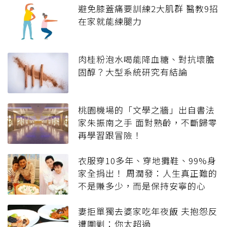
避免膝蓋痛要訓練2大肌群 醫教9招
在家就能練腿力
肉桂粉泡水喝能降血糖、對抗壞膽
固醇？大型系統研究有結論
桃園機場的「文學之牆」出自書法
家朱振南之手 面對熟齡，不斷歸零
再學習跟冒險！
衣服穿10多年、穿地攤鞋、99%身
家全捐出！ 周潤發：人生真正難的
不是賺多少，而是保持安寧的心
妻拒單獨去婆家吃年夜飯 夫抱怨反
遭圍剿：你太超過