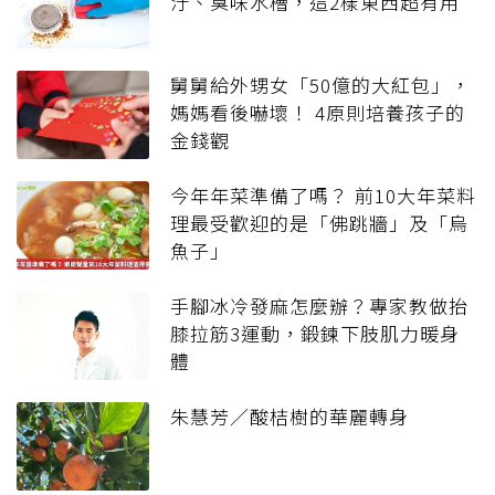
汙、臭味水槽，這2樣東西超有用
舅舅給外甥女「50億的大紅包」，
媽媽看後嚇壞！ 4原則培養孩子的
金錢觀
今年年菜準備了嗎？ 前10大年菜料
理最受歡迎的是「佛跳牆」及「烏
魚子」
手腳冰冷發麻怎麼辦？專家教做抬
膝拉筋3運動，鍛鍊下肢肌力暖身
體
朱慧芳／酸桔樹的華麗轉身