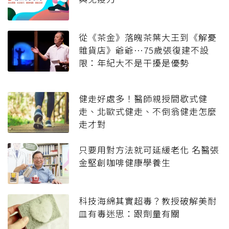
從《茶金》落魄茶葉大王到《解憂
雜貨店》爺爺…75歲張復建不設
限：年紀大不是干擾是優勢
健走好處多！醫師親授間歇式健
走、北歐式健走、不倒翁健走怎麼
走才對
只要用對方法就可延緩老化 名醫張
金堅創咖啡健康學養生
科技海綿其實超毒？教授破解美耐
皿有毒迷思：跟劑量有關