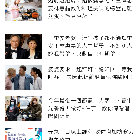
婚前遠庖廚，婚後變掌勺！王偉忠
妻林慧晶教你料理美味的螃蟹花雕
蒸蛋、毛豆燒茄子
「李安老婆」連生孩子都不通知李
安！林惠嘉的人生哲學：不對別人
說我希望，只對自己有期望
婆婆要求早起拜拜，媳婦回「等我
睡醒」 夫因此提離婚遭法院駁回！
今年最後一個節氣「大寒」，養生
先養腎！做好9件事，教你保陰潛
陽固陽氣
元氣一日線上課程 教你增加抗寒力
與免疫力