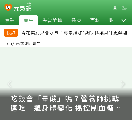
焦點
養生
失智論壇
醫療
百科
影音
青花菜別只會水煮！專家推加1調味料讓風味更鮮甜
快訊
udn
/
元氣網
/
養生
吃飯會「暈碳」嗎？營養師挑戰
連吃一週身體變化 揭控制血糖
關鍵