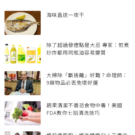
海味直送一夜干
除了超過發煙點是大忌 專家：煎煮
炒炸都用同瓶油容易變質
大掃除「斷捨離」好難？命理師：
9類物品必丟免壞好運
蔬果清潔不善恐食物中毒！美國
FDA教你七招清洗技巧