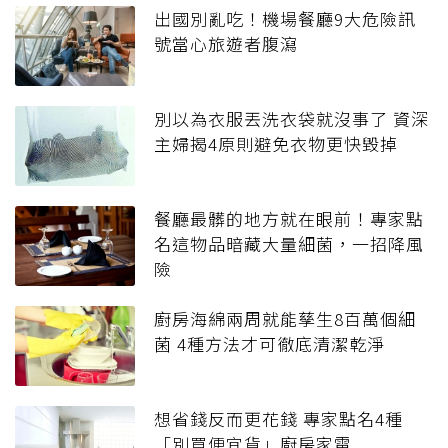
出國別亂吃！機場餐廳9大危險訊
號當心旅遊者腹瀉
別以為衣服丟洗衣袋就沒事了 資深
主婦揭4原則避免衣物更快毀掉
餐廳最髒的地方就在眼前！專家點
名這物品暗藏大量細菌，一招降風
險
廚房海綿兩周就能孳生8百萬個細
菌 4種方法才可徹底清潔乾淨
想省錢反而更花錢 專家點名4種
「別買便宜貨」廚房家電