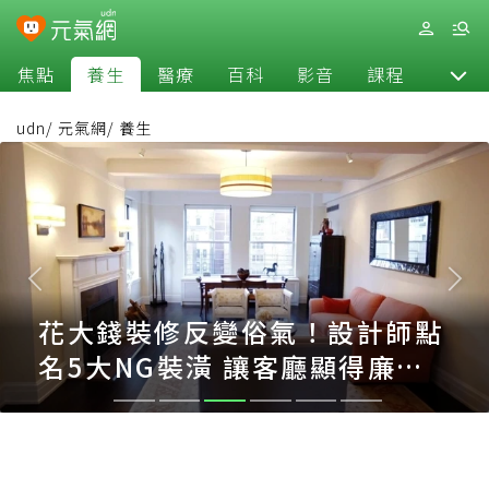
焦點
養生
醫療
百科
影音
課程
退休
udn
/
元氣網
/
養生
花大錢裝修反變俗氣！設計師點
名5大NG裝潢 讓客廳顯得廉價
又過時