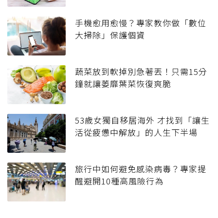
手機愈用愈慢？專家教你做「數位
大掃除」保護個資
蔬菜放到軟掉別急著丟！只需15分
鐘就讓萎靡葉菜恢復爽脆
53歲女獨自移居海外 才找到「讓生
活從疲憊中解放」的人生下半場
旅行中如何避免感染病毒？專家提
醒避開10種高風險行為