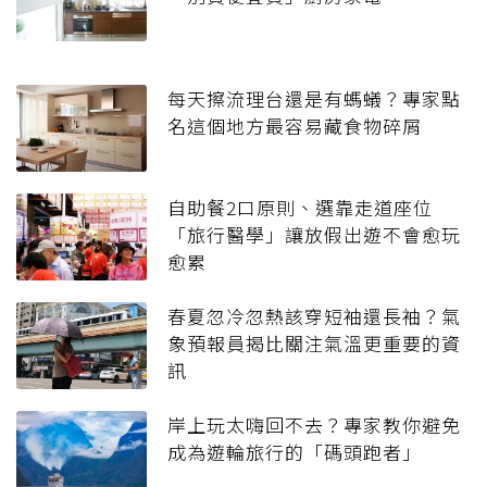
每天擦流理台還是有螞蟻？專家點
名這個地方最容易藏食物碎屑
自助餐2口原則、選靠走道座位
「旅行醫學」讓放假出遊不會愈玩
愈累
春夏忽冷忽熱該穿短袖還長袖？氣
象預報員揭比關注氣溫更重要的資
訊
岸上玩太嗨回不去？專家教你避免
成為遊輪旅行的「碼頭跑者」