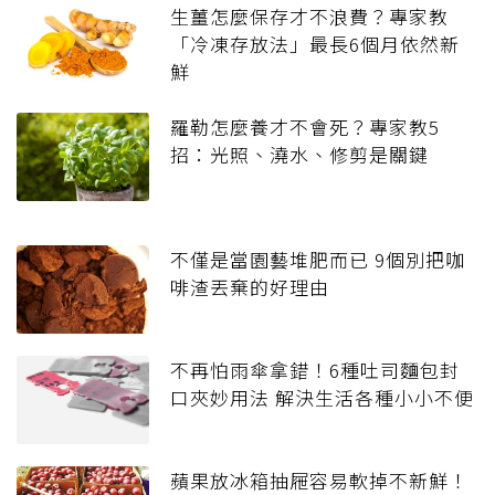
生薑怎麼保存才不浪費？專家教
「冷凍存放法」最長6個月依然新
鮮
羅勒怎麼養才不會死？專家教5
招：光照、澆水、修剪是關鍵
不僅是當園藝堆肥而已 9個別把咖
啡渣丟棄的好理由
不再怕雨傘拿錯！6種吐司麵包封
口夾妙用法 解決生活各種小小不便
蘋果放冰箱抽屜容易軟掉不新鮮！