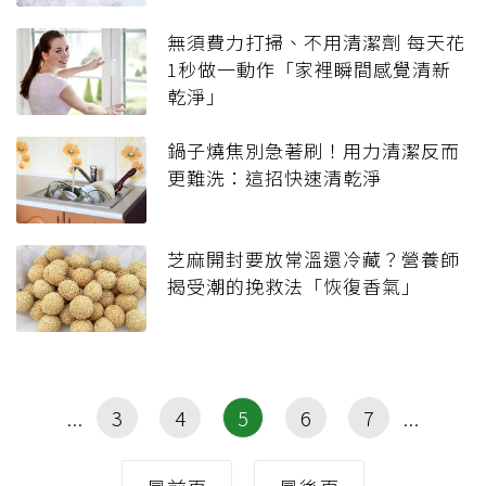
無須費力打掃、不用清潔劑 每天花
1秒做一動作「家裡瞬間感覺清新
乾淨」
鍋子燒焦別急著刷！用力清潔反而
更難洗：這招快速清乾淨
芝麻開封要放常溫還冷藏？營養師
揭受潮的挽救法「恢復香氣」
3
4
5
6
7