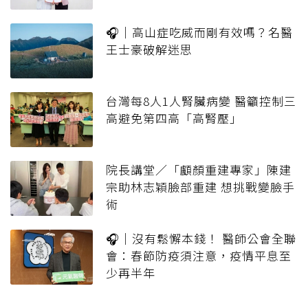
🎧｜高山症吃威而剛有效嗎？名醫
王士豪破解迷思
台灣每8人1人腎臟病變 醫籲控制三
高避免第四高「高腎壓」
院長講堂／「顱顏重建專家」陳建
宗助林志穎臉部重建 想挑戰變臉手
術
🎧｜沒有鬆懈本錢！ 醫師公會全聯
會：春節防疫須注意，疫情平息至
少再半年