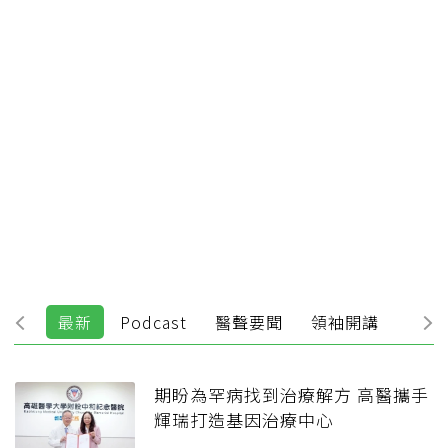
最新
Podcast
醫聲要聞
領袖開講
健保
期盼為罕病找到治療解方 高醫攜手
輝瑞打造基因治療中心