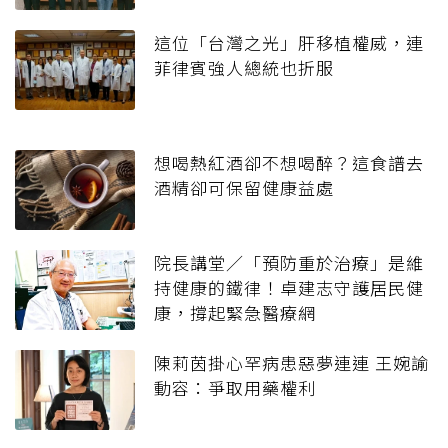
這位「台灣之光」肝移植權威，連
菲律賓強人總統也折服
想喝熱紅酒卻不想喝醉？這食譜去
酒精卻可保留健康益處
院長講堂／「預防重於治療」是維
持健康的鐵律！卓建志守護居民健
康，撐起緊急醫療網
陳莉茵掛心罕病患惡夢連連 王婉諭
動容：爭取用藥權利