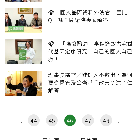
🎧｜國人基因資料外洩會「芭比
Q」嗎？國衛院專家解答
🎧｜「搖滾醫師」李健逢致力次世
代基因定序研究：自己的國人自己
救！
理事長講堂／健保入不敷出，為何
要從醫管及公衛著手改善？洪子仁
解答
44
45
46
47
48