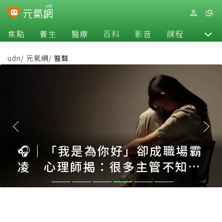
焦點
養生
醫療
百科
影音
課程
退休
udn
/
元氣網
/
醫聲
🎧｜「我是為你好」卻成職場霸
凌 心理師揭：很多主管不知道
自己正在霸凌