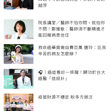
越萍
院長講堂／醫師不怕你問，就怕你
不問！鄭雅敏：醫師須不斷精進才
能回報病患信任
救命癌藥竟需自費百萬 唐玲：比我
辛苦的病友怎麼辦？
🎧｜癌症看診一條龍！歸功於台大
癌醫「這設計」
疫苗財源不穩定 盼多方挹注