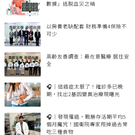
數據」逃脫血災之禍
以房養老缺配套 財務準備4保險不
可少
高齡友善調查：最在意醫療 居住安
全
🎧｜這癌症太狠了！確診多已晚
期，找出2基因變異治療現曙光
🎧｜發現罹癌，戰勝存活期平均5
個月魔咒！國衛院專家甩掉過去常
吃三種食物