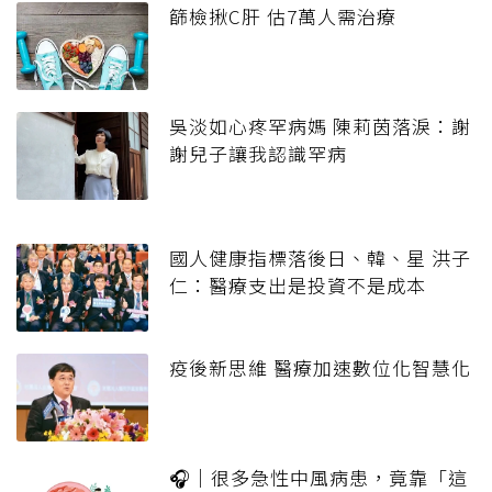
篩檢揪C肝 估7萬人需治療
吳淡如心疼罕病媽 陳莉茵落淚：謝
謝兒子讓我認識罕病
國人健康指標落後日、韓、星 洪子
仁：醫療支出是投資不是成本
疫後新思維 醫療加速數位化智慧化
🎧｜很多急性中風病患，竟靠「這