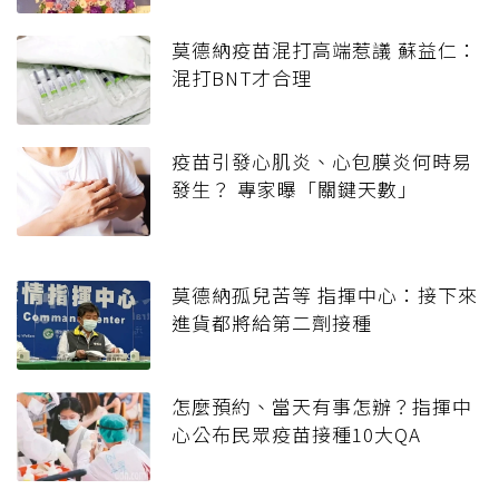
莫德納疫苗混打高端惹議 蘇益仁：
混打BNT才合理
疫苗引發心肌炎、心包膜炎何時易
發生？ 專家曝「關鍵天數」
莫德納孤兒苦等 指揮中心：接下來
進貨都將給第二劑接種
怎麼預約、當天有事怎辦？指揮中
心公布民眾疫苗接種10大QA