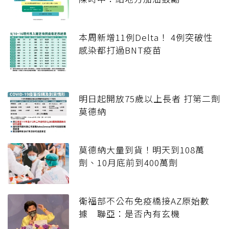
本周新增11例Delta！ 4例突破性
感染都打過BNT疫苗
明日起開放75歲以上長者 打第二劑
莫德納
莫德納大量到貨！明天到108萬
劑、10月底前到400萬劑
衛福部不公布免疫橋接AZ原始數
據 聯亞：是否內有玄機