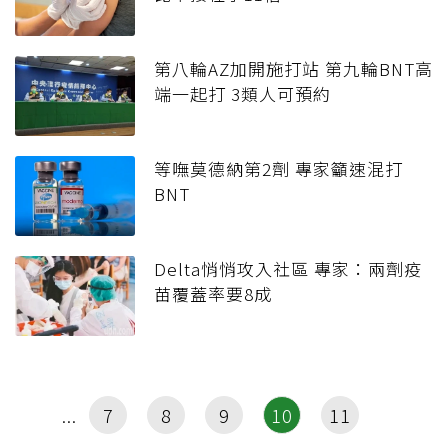
第八輪AZ加開施打站 第九輪BNT高
端一起打 3類人可預約
等嘸莫德納第2劑 專家籲速混打
BNT
Delta悄悄攻入社區 專家：兩劑疫
苗覆蓋率要8成
7
8
9
10
11