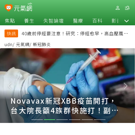
焦點
養生
失智論壇
醫療
百科
影音
40歲前停經要注意！研究：停經愈早，高血壓風險
快訊
恐增加
udn
/
元氣網
/
新冠肺炎
2023XBB新冠疫苗懶人包／
XBB開放全民接種，65歲以上可
獲500元衛教品！5大QA一次看