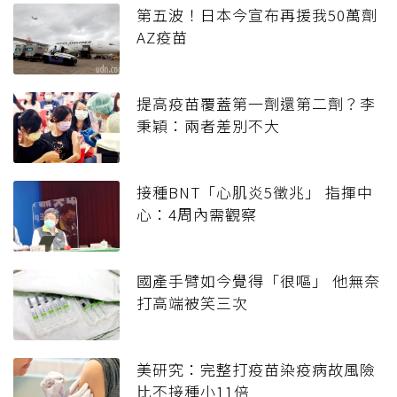
第五波！日本今宣布再援我50萬劑
AZ疫苗
提高疫苗覆蓋第一劑還第二劑？李
秉穎：兩者差別不大
接種BNT「心肌炎5徵兆」 指揮中
心：4周內需觀察
國產手臂如今覺得「很嘔」 他無奈
打高端被笑三次
美研究：完整打疫苗染疫病故風險
比不接種小11倍