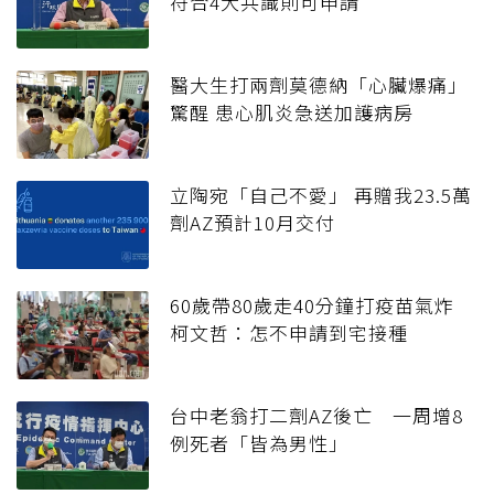
符合4大共識則可申請
醫大生打兩劑莫德納「心臟爆痛」
驚醒 患心肌炎急送加護病房
立陶宛「自己不愛」 再贈我23.5萬
劑AZ預計10月交付
60歲帶80歲走40分鐘打疫苗氣炸
柯文哲：怎不申請到宅接種
台中老翁打二劑AZ後亡 一周增8
例死者「皆為男性」