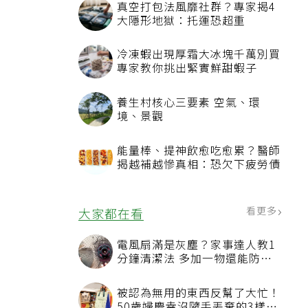
真空打包法風靡社群？專家揭4
大隱形地獄：托運恐超重
冷凍蝦出現厚霜大冰塊千萬別買
專家教你挑出緊實鮮甜蝦子
養生村核心三要素 空氣、環
境、景觀
能量棒、提神飲愈吃愈累？醫師
揭越補越慘真相：恐欠下疲勞債
看更多
大家都在看
電風扇滿是灰塵？家事達人教1
分鐘清潔法 多加一物還能防髒
汙附著
被認為無用的東西反幫了大忙！