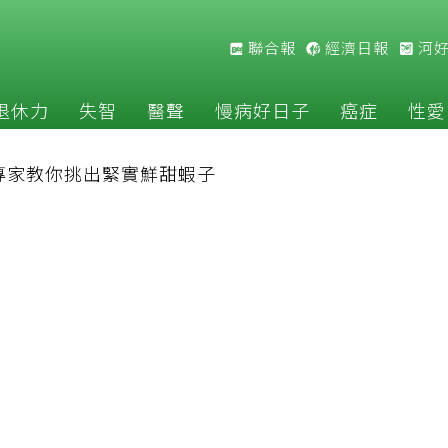
聯合報
經濟日報
河
退休力
失智
醫聲
慢病好日子
癌症
性愛
專家教你挑出緊實鮮甜蝦子