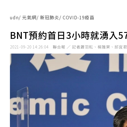
udn
/
元氣網
/
新冠肺炎
/
COVID-19疫苗
BNT預約首日3小時就湧入5
2021-09-20 14:26:04
聯合報 ／ 記者蕭羽耘、楊雅棠、邱宜