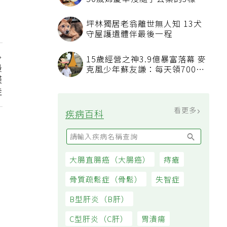
50歲婦慶幸沒隨手丟棄的3樣物
品
坪林獨居老翁離世無人知 13犬
守屋護遺體伴最後一程
15歲經營之神3.9億暴富落幕 麥
最
克風少年蘇友謙：每天領700元
僅
過日子
佳
看更多
疾病百科
大腸直腸癌（大腸癌）
痔瘡
骨質疏鬆症（骨鬆）
失智症
B型肝炎（B肝）
C型肝炎（C肝）
胃潰瘍