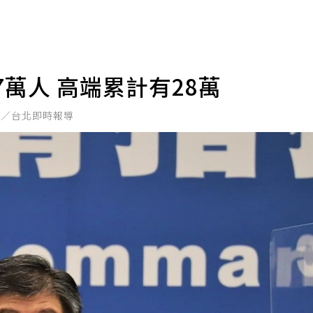
7萬人 高端累計有28萬
君／台北即時報導