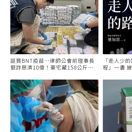
誆買BNT疫苗…律師公會前理事長
「走人少的
狠詐慈濟10億！豪宅藏158公斤黃
程」一書 
金