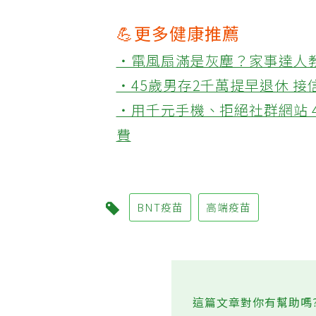
💪更多健康推薦
‧電風扇滿是灰塵？家事達人
‧45歲男存2千萬提早退休 
‧用千元手機、拒絕社群網站 
費
BNT疫苗
高端疫苗
這篇文章對你有幫助嗎