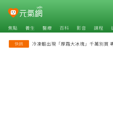
焦點
養生
醫療
百科
影音
課程
冷凍蝦出現「厚霜大冰塊」千萬別買 
快訊