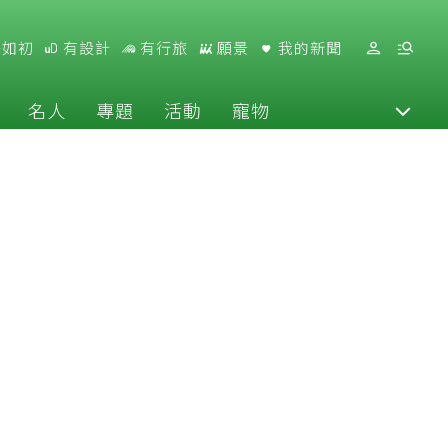
好如初
有設計
有行旅
願景
我的新聞
名人
專題
活動
寵物