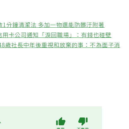
教1分鐘清潔法 多加一物還能防髒汙附著
接信用卡公司通知「淚回職場」：有錢也碰壁
48歲社長中年後重視和放棄的事：不為面子消
?